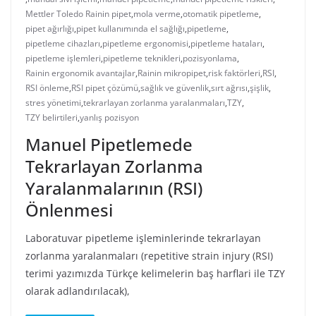
Mettler Toledo Rainin pipet
,
mola verme
,
otomatik pipetleme
,
pipet ağırlığı
,
pipet kullanımında el sağlığı
,
pipetleme
,
pipetleme cihazları
,
pipetleme ergonomisi
,
pipetleme hataları
,
pipetleme işlemleri
,
pipetleme teknikleri
,
pozisyonlama
,
Rainin ergonomik avantajlar
,
Rainin mikropipet
,
risk faktörleri
,
RSI
,
RSI önleme
,
RSI pipet çözümü
,
sağlık ve güvenlik
,
sırt ağrısı
,
şişlik
,
stres yönetimi
,
tekrarlayan zorlanma yaralanmaları
,
TZY
,
TZY belirtileri
,
yanlış pozisyon
Manuel Pipetlemede
Tekrarlayan Zorlanma
Yaralanmalarının (RSI)
Önlenmesi
Laboratuvar pipetleme işleminlerinde tekrarlayan
zorlanma yaralanmaları (repetitive strain injury (RSI)
terimi yazımızda Türkçe kelimelerin baş harflari ile TZY
olarak adlandırılacak),