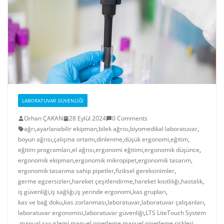
LABORATUVAR GÜVENLIĞI
Orhan ÇAKAN
28 Eylül 2024
0 Comments
ağrı
,
ayarlanabilir ekipman
,
bilek ağrısı
,
biyomedikal laboratuvar
,
boyun ağrısı
,
çalışma ortamı
,
dinlenme
,
düşük ergonomi
,
eğitim
,
eğitim programları
,
el ağrısı
,
ergonomi eğitimi
,
ergonomik düşünce
,
ergonomik ekipman
,
ergonomik mikropipet
,
ergonomik tasarım
,
ergonomik tasarıma sahip pipetler
,
fiziksel gereksinimler
,
germe egzersizleri
,
hareket çeşitlendirme
,
hareket kısıtlılığı
,
hastalık
,
iş güvenliği
,
iş sağlığı
,
iş yerinde ergonomi
,
kas grupları
,
kas ve bağ doku
,
kas zorlanması
,
laboratuvar
,
laboratuvar çalışanları
,
laboratuvar ergonomisi
,
laboratuvar güvenliği
,
LTS LiteTouch System
,
manual sıvı işlemi
,
manuel pipetleme
,
manuel pipetleme riskleri
,