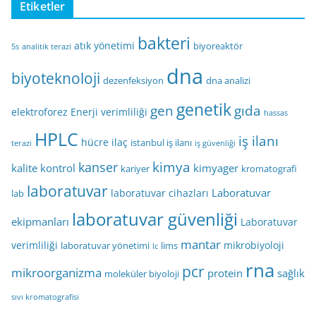
Etiketler
bakteri
atık yönetimi
biyoreaktör
5s
analitik terazi
dna
biyoteknoloji
dezenfeksiyon
dna analizi
genetik
gen
gıda
elektroforez
Enerji verimliliği
hassas
HPLC
iş ilanı
hücre
ilaç
istanbul iş ilanı
terazi
iş güvenliği
kimya
kanser
kalite kontrol
kimyager
kariyer
kromatografi
laboratuvar
Laboratuvar
laboratuvar cihazları
lab
laboratuvar güvenliği
ekipmanları
Laboratuvar
mantar
verimliliği
mikrobiyoloji
laboratuvar yönetimi
lims
lc
rna
pcr
mikroorganizma
protein
sağlık
moleküler biyoloji
sıvı kromatografisi