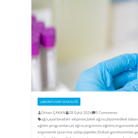
LABORATUVAR GÜVENLIĞI
Orhan ÇAKAN
28 Eylül 2024
0 Comments
ağrı
,
ayarlanabilir ekipman
,
bilek ağrısı
,
biyomedikal labor
eğitim programları
,
el ağrısı
,
ergonomi eğitimi
,
ergonomik d
ergonomik tasarıma sahip pipetler
,
fiziksel gereksinimler
,
g