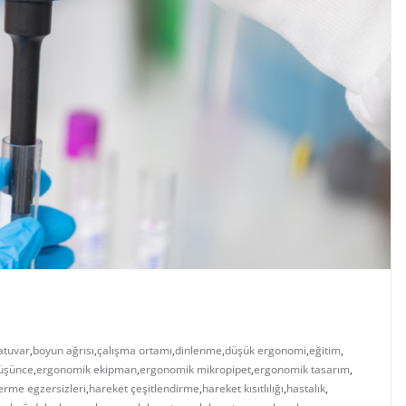
atuvar
,
boyun ağrısı
,
çalışma ortamı
,
dinlenme
,
düşük ergonomi
,
eğitim
,
üşünce
,
ergonomik ekipman
,
ergonomik mikropipet
,
ergonomik tasarım
,
erme egzersizleri
,
hareket çeşitlendirme
,
hareket kısıtlılığı
,
hastalık
,