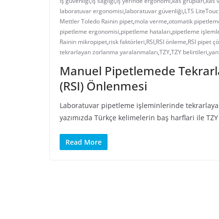
iş güvenliği
,
iş sağlığı
,
iş yerinde ergonomi
,
kas grupları
,
kas 
laboratuvar ergonomisi
,
laboratuvar güvenliği
,
LTS LiteTou
Mettler Toledo Rainin pipet
,
mola verme
,
otomatik pipetlem
pipetleme ergonomisi
,
pipetleme hataları
,
pipetleme işlemle
Rainin mikropipet
,
risk faktörleri
,
RSI
,
RSI önleme
,
RSI pipet 
tekrarlayan zorlanma yaralanmaları
,
TZY
,
TZY belirtileri
,
yan
Manuel Pipetlemede Tekrarl
(RSI) Önlenmesi
Laboratuvar pipetleme işleminlerinde tekrarlayan
yazımızda Türkçe kelimelerin baş harflari ile TZY
Read More