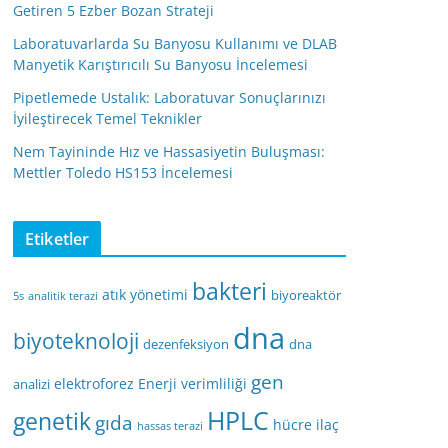
Getiren 5 Ezber Bozan Strateji
Laboratuvarlarda Su Banyosu Kullanımı ve DLAB
Manyetik Karıştırıcılı Su Banyosu İncelemesi
Pipetlemede Ustalık: Laboratuvar Sonuçlarınızı
İyileştirecek Temel Teknikler
Nem Tayininde Hız ve Hassasiyetin Buluşması:
Mettler Toledo HS153 İncelemesi
Etiketler
bakteri
atık yönetimi
biyoreaktör
5s
analitik terazi
dna
biyoteknoloji
dezenfeksiyon
dna
gen
elektroforez
Enerji verimliliği
analizi
HPLC
genetik
gıda
hücre
ilaç
hassas terazi