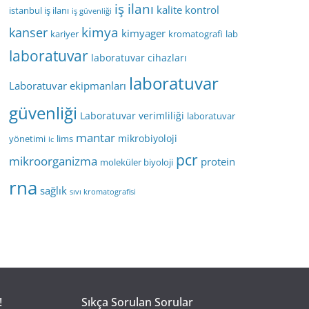
iş ilanı
kalite kontrol
istanbul iş ilanı
iş güvenliği
kimya
kanser
kimyager
kariyer
kromatografi
lab
laboratuvar
laboratuvar cihazları
laboratuvar
Laboratuvar ekipmanları
güvenliği
Laboratuvar verimliliği
laboratuvar
mantar
mikrobiyoloji
yönetimi
lims
lc
pcr
mikroorganizma
protein
moleküler biyoloji
rna
sağlık
sıvı kromatografisi
!
Sıkça Sorulan Sorular