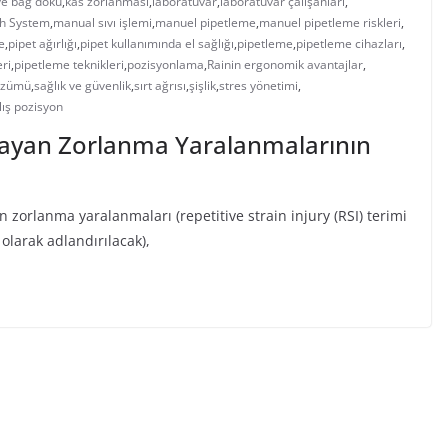
ve bağ doku
,
kas zorlanması
,
laboratuvar
,
laboratuvar çalışanları
,
ch System
,
manual sıvı işlemi
,
manuel pipetleme
,
manuel pipetleme riskleri
,
e
,
pipet ağırlığı
,
pipet kullanımında el sağlığı
,
pipetleme
,
pipetleme cihazları
,
ri
,
pipetleme teknikleri
,
pozisyonlama
,
Rainin ergonomik avantajlar
,
çözümü
,
sağlık ve güvenlik
,
sırt ağrısı
,
şişlik
,
stres yönetimi
,
lış pozisyon
ayan Zorlanma Yaralanmalarının
 zorlanma yaralanmaları (repetitive strain injury (RSI) terimi
 olarak adlandırılacak),