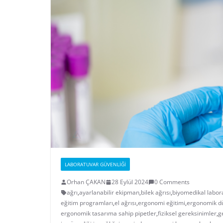
LABORATUVAR GÜVENLIĞI
Orhan ÇAKAN
28 Eylül 2024
0 Comments
ağrı
,
ayarlanabilir ekipman
,
bilek ağrısı
,
biyomedikal labor
eğitim programları
,
el ağrısı
,
ergonomi eğitimi
,
ergonomik d
ergonomik tasarıma sahip pipetler
,
fiziksel gereksinimler
,
g