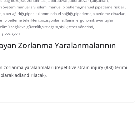
ve bağ doku
,
kas zorlanması
,
laboratuvar
,
laboratuvar çalışanları
,
ch System
,
manual sıvı işlemi
,
manuel pipetleme
,
manuel pipetleme riskleri
,
e
,
pipet ağırlığı
,
pipet kullanımında el sağlığı
,
pipetleme
,
pipetleme cihazları
,
ri
,
pipetleme teknikleri
,
pozisyonlama
,
Rainin ergonomik avantajlar
,
çözümü
,
sağlık ve güvenlik
,
sırt ağrısı
,
şişlik
,
stres yönetimi
,
lış pozisyon
ayan Zorlanma Yaralanmalarının
 zorlanma yaralanmaları (repetitive strain injury (RSI) terimi
 olarak adlandırılacak),