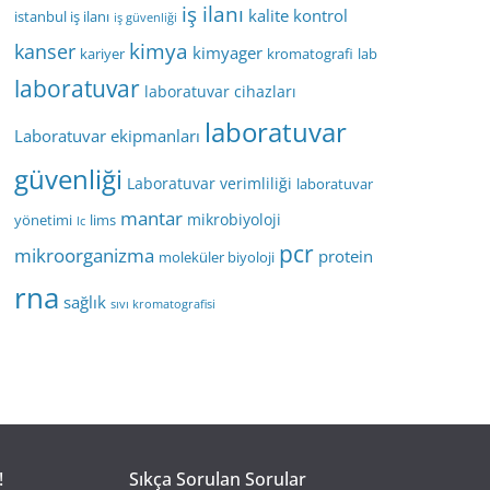
iş ilanı
kalite kontrol
istanbul iş ilanı
iş güvenliği
kimya
kanser
kimyager
kariyer
kromatografi
lab
laboratuvar
laboratuvar cihazları
laboratuvar
Laboratuvar ekipmanları
güvenliği
Laboratuvar verimliliği
laboratuvar
mantar
mikrobiyoloji
yönetimi
lims
lc
pcr
mikroorganizma
protein
moleküler biyoloji
rna
sağlık
sıvı kromatografisi
!
Sıkça Sorulan Sorular