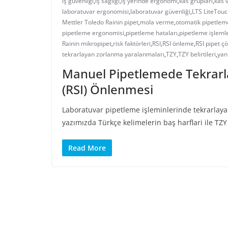
iş güvenliği
,
iş sağlığı
,
iş yerinde ergonomi
,
kas grupları
,
kas 
laboratuvar ergonomisi
,
laboratuvar güvenliği
,
LTS LiteTou
Mettler Toledo Rainin pipet
,
mola verme
,
otomatik pipetlem
pipetleme ergonomisi
,
pipetleme hataları
,
pipetleme işlemle
Rainin mikropipet
,
risk faktörleri
,
RSI
,
RSI önleme
,
RSI pipet 
tekrarlayan zorlanma yaralanmaları
,
TZY
,
TZY belirtileri
,
yan
Manuel Pipetlemede Tekrarl
(RSI) Önlenmesi
Laboratuvar pipetleme işleminlerinde tekrarlayan
yazımızda Türkçe kelimelerin baş harflari ile TZY
Read More