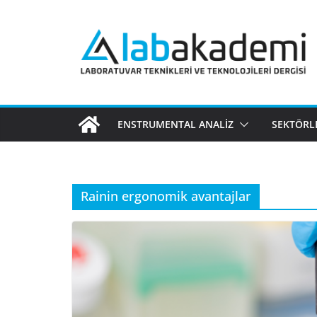
Skip
to
content
ENSTRUMENTAL ANALIZ
SEKTÖRL
Rainin ergonomik avantajlar