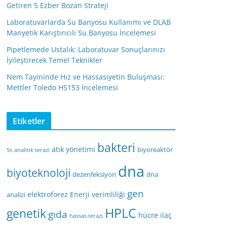
Getiren 5 Ezber Bozan Strateji
Laboratuvarlarda Su Banyosu Kullanımı ve DLAB
Manyetik Karıştırıcılı Su Banyosu İncelemesi
Pipetlemede Ustalık: Laboratuvar Sonuçlarınızı
İyileştirecek Temel Teknikler
Nem Tayininde Hız ve Hassasiyetin Buluşması:
Mettler Toledo HS153 İncelemesi
Etiketler
bakteri
atık yönetimi
biyoreaktör
5s
analitik terazi
dna
biyoteknoloji
dezenfeksiyon
dna
gen
elektroforez
Enerji verimliliği
analizi
HPLC
genetik
gıda
hücre
ilaç
hassas terazi