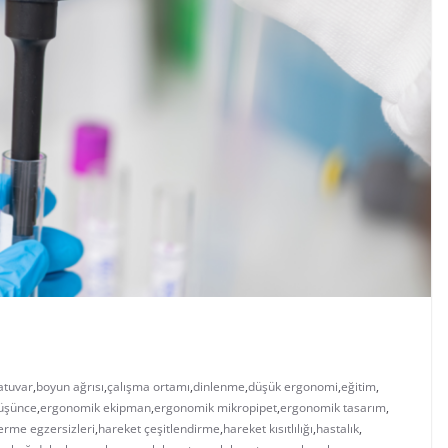
atuvar
,
boyun ağrısı
,
çalışma ortamı
,
dinlenme
,
düşük ergonomi
,
eğitim
,
üşünce
,
ergonomik ekipman
,
ergonomik mikropipet
,
ergonomik tasarım
,
erme egzersizleri
,
hareket çeşitlendirme
,
hareket kısıtlılığı
,
hastalık
,