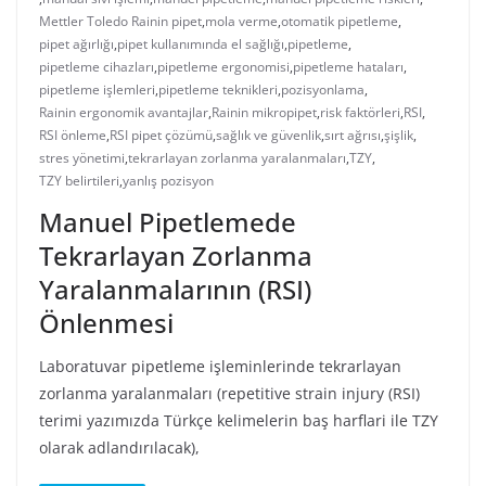
Mettler Toledo Rainin pipet
,
mola verme
,
otomatik pipetleme
,
pipet ağırlığı
,
pipet kullanımında el sağlığı
,
pipetleme
,
pipetleme cihazları
,
pipetleme ergonomisi
,
pipetleme hataları
,
pipetleme işlemleri
,
pipetleme teknikleri
,
pozisyonlama
,
Rainin ergonomik avantajlar
,
Rainin mikropipet
,
risk faktörleri
,
RSI
,
RSI önleme
,
RSI pipet çözümü
,
sağlık ve güvenlik
,
sırt ağrısı
,
şişlik
,
stres yönetimi
,
tekrarlayan zorlanma yaralanmaları
,
TZY
,
TZY belirtileri
,
yanlış pozisyon
Manuel Pipetlemede
Tekrarlayan Zorlanma
Yaralanmalarının (RSI)
Önlenmesi
Laboratuvar pipetleme işleminlerinde tekrarlayan
zorlanma yaralanmaları (repetitive strain injury (RSI)
terimi yazımızda Türkçe kelimelerin baş harflari ile TZY
olarak adlandırılacak),