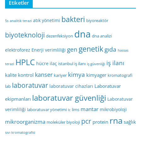
Etiketler
bakteri
atık yönetimi
biyoreaktör
5s
analitik terazi
dna
biyoteknoloji
dezenfeksiyon
dna analizi
genetik
gen
gıda
elektroforez
Enerji verimliliği
hassas
HPLC
iş ilanı
hücre
ilaç
istanbul iş ilanı
terazi
iş güvenliği
kimya
kanser
kalite kontrol
kimyager
kariyer
kromatografi
laboratuvar
Laboratuvar
laboratuvar cihazları
lab
laboratuvar güvenliği
ekipmanları
Laboratuvar
mantar
verimliliği
mikrobiyoloji
laboratuvar yönetimi
lims
lc
rna
pcr
mikroorganizma
protein
sağlık
moleküler biyoloji
sıvı kromatografisi