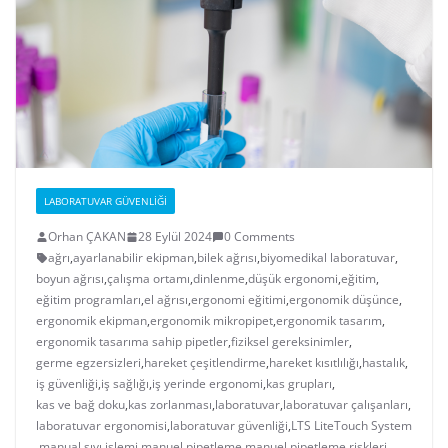
LABORATUVAR GÜVENLIĞI
Orhan ÇAKAN
28 Eylül 2024
0 Comments
ağrı
,
ayarlanabilir ekipman
,
bilek ağrısı
,
biyomedikal laboratuvar
,
boyun ağrısı
,
çalışma ortamı
,
dinlenme
,
düşük ergonomi
,
eğitim
,
eğitim programları
,
el ağrısı
,
ergonomi eğitimi
,
ergonomik düşünce
,
ergonomik ekipman
,
ergonomik mikropipet
,
ergonomik tasarım
,
ergonomik tasarıma sahip pipetler
,
fiziksel gereksinimler
,
germe egzersizleri
,
hareket çeşitlendirme
,
hareket kısıtlılığı
,
hastalık
,
iş güvenliği
,
iş sağlığı
,
iş yerinde ergonomi
,
kas grupları
,
kas ve bağ doku
,
kas zorlanması
,
laboratuvar
,
laboratuvar çalışanları
,
laboratuvar ergonomisi
,
laboratuvar güvenliği
,
LTS LiteTouch System
,
manual sıvı işlemi
,
manuel pipetleme
,
manuel pipetleme riskleri
,