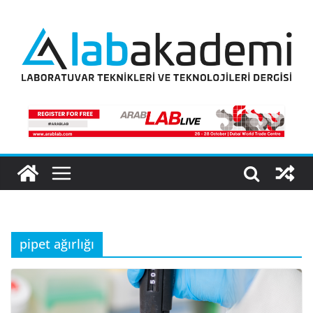
Skip
to
content
pipet ağırlığı