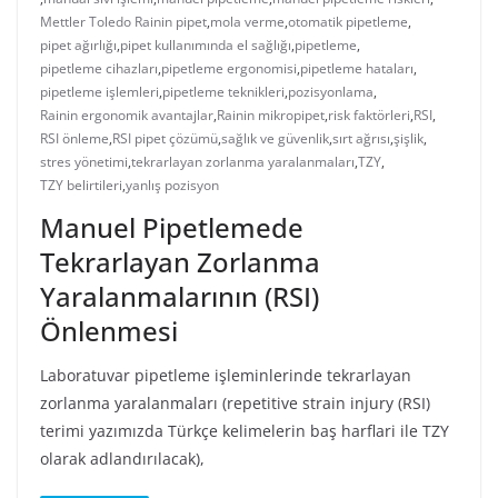
Mettler Toledo Rainin pipet
,
mola verme
,
otomatik pipetleme
,
pipet ağırlığı
,
pipet kullanımında el sağlığı
,
pipetleme
,
pipetleme cihazları
,
pipetleme ergonomisi
,
pipetleme hataları
,
pipetleme işlemleri
,
pipetleme teknikleri
,
pozisyonlama
,
Rainin ergonomik avantajlar
,
Rainin mikropipet
,
risk faktörleri
,
RSI
,
RSI önleme
,
RSI pipet çözümü
,
sağlık ve güvenlik
,
sırt ağrısı
,
şişlik
,
stres yönetimi
,
tekrarlayan zorlanma yaralanmaları
,
TZY
,
TZY belirtileri
,
yanlış pozisyon
Manuel Pipetlemede
Tekrarlayan Zorlanma
Yaralanmalarının (RSI)
Önlenmesi
Laboratuvar pipetleme işleminlerinde tekrarlayan
zorlanma yaralanmaları (repetitive strain injury (RSI)
terimi yazımızda Türkçe kelimelerin baş harflari ile TZY
olarak adlandırılacak),