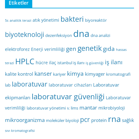
Etiketler
bakteri
atık yönetimi
biyoreaktör
5s
analitik terazi
dna
biyoteknoloji
dezenfeksiyon
dna analizi
genetik
gen
gıda
elektroforez
Enerji verimliliği
hassas
HPLC
iş ilanı
hücre
ilaç
istanbul iş ilanı
terazi
iş güvenliği
kimya
kanser
kalite kontrol
kimyager
kariyer
kromatografi
laboratuvar
Laboratuvar
laboratuvar cihazları
lab
laboratuvar güvenliği
ekipmanları
Laboratuvar
mantar
verimliliği
mikrobiyoloji
laboratuvar yönetimi
lims
lc
rna
pcr
mikroorganizma
protein
sağlık
moleküler biyoloji
sıvı kromatografisi