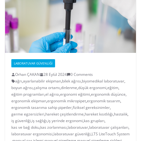
LABORATUVAR GÜVENLIĞI
Orhan ÇAKAN
28 Eylül 2024
0 Comments
ağrı
,
ayarlanabilir ekipman
,
bilek ağrısı
,
biyomedikal laboratuvar
,
boyun ağrısı
,
çalışma ortamı
,
dinlenme
,
düşük ergonomi
,
eğitim
,
eğitim programları
,
el ağrısı
,
ergonomi eğitimi
,
ergonomik düşünce
,
ergonomik ekipman
,
ergonomik mikropipet
,
ergonomik tasarım
,
ergonomik tasarıma sahip pipetler
,
fiziksel gereksinimler
,
germe egzersizleri
,
hareket çeşitlendirme
,
hareket kısıtlılığı
,
hastalık
,
iş güvenliği
,
iş sağlığı
,
iş yerinde ergonomi
,
kas grupları
,
kas ve bağ doku
,
kas zorlanması
,
laboratuvar
,
laboratuvar çalışanları
,
laboratuvar ergonomisi
,
laboratuvar güvenliği
,
LTS LiteTouch System
,
manual sıvı işlemi
,
manuel pipetleme
,
manuel pipetleme riskleri
,