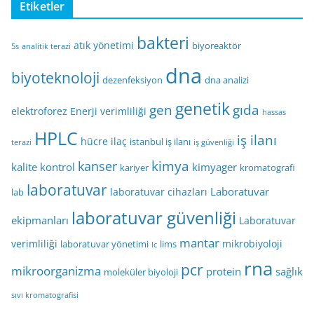
Etiketler
bakteri
atık yönetimi
biyoreaktör
5s
analitik terazi
dna
biyoteknoloji
dezenfeksiyon
dna analizi
genetik
gen
gıda
elektroforez
Enerji verimliliği
hassas
HPLC
iş ilanı
hücre
ilaç
istanbul iş ilanı
terazi
iş güvenliği
kimya
kanser
kalite kontrol
kimyager
kariyer
kromatografi
laboratuvar
Laboratuvar
laboratuvar cihazları
lab
laboratuvar güvenliği
ekipmanları
Laboratuvar
mantar
verimliliği
mikrobiyoloji
laboratuvar yönetimi
lims
lc
rna
pcr
mikroorganizma
protein
sağlık
moleküler biyoloji
sıvı kromatografisi