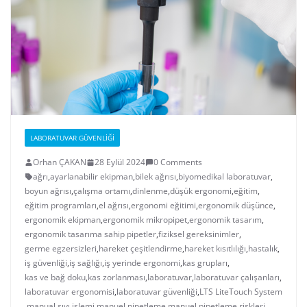
LABORATUVAR GÜVENLIĞI
Orhan ÇAKAN
28 Eylül 2024
0 Comments
ağrı
,
ayarlanabilir ekipman
,
bilek ağrısı
,
biyomedikal laboratuvar
,
boyun ağrısı
,
çalışma ortamı
,
dinlenme
,
düşük ergonomi
,
eğitim
,
eğitim programları
,
el ağrısı
,
ergonomi eğitimi
,
ergonomik düşünce
,
ergonomik ekipman
,
ergonomik mikropipet
,
ergonomik tasarım
,
ergonomik tasarıma sahip pipetler
,
fiziksel gereksinimler
,
germe egzersizleri
,
hareket çeşitlendirme
,
hareket kısıtlılığı
,
hastalık
,
iş güvenliği
,
iş sağlığı
,
iş yerinde ergonomi
,
kas grupları
,
kas ve bağ doku
,
kas zorlanması
,
laboratuvar
,
laboratuvar çalışanları
,
laboratuvar ergonomisi
,
laboratuvar güvenliği
,
LTS LiteTouch System
,
manual sıvı işlemi
,
manuel pipetleme
,
manuel pipetleme riskleri
,