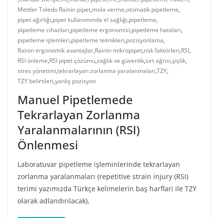
Mettler Toledo Rainin pipet
,
mola verme
,
otomatik pipetleme
,
pipet ağırlığı
,
pipet kullanımında el sağlığı
,
pipetleme
,
pipetleme cihazları
,
pipetleme ergonomisi
,
pipetleme hataları
,
pipetleme işlemleri
,
pipetleme teknikleri
,
pozisyonlama
,
Rainin ergonomik avantajlar
,
Rainin mikropipet
,
risk faktörleri
,
RSI
,
RSI önleme
,
RSI pipet çözümü
,
sağlık ve güvenlik
,
sırt ağrısı
,
şişlik
,
stres yönetimi
,
tekrarlayan zorlanma yaralanmaları
,
TZY
,
TZY belirtileri
,
yanlış pozisyon
Manuel Pipetlemede
Tekrarlayan Zorlanma
Yaralanmalarının (RSI)
Önlenmesi
Laboratuvar pipetleme işleminlerinde tekrarlayan
zorlanma yaralanmaları (repetitive strain injury (RSI)
terimi yazımızda Türkçe kelimelerin baş harflari ile TZY
olarak adlandırılacak),