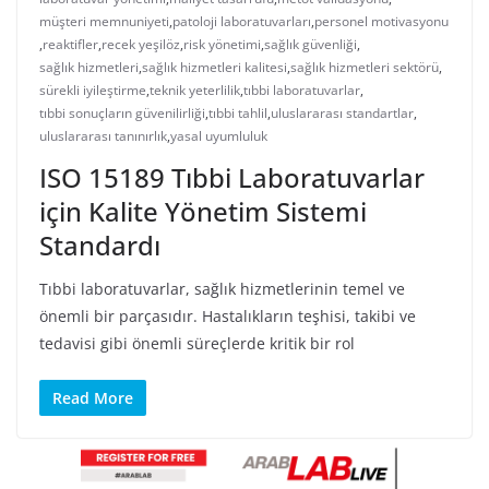
müşteri memnuniyeti
,
patoloji laboratuvarları
,
personel motivasyonu
,
reaktifler
,
recek yeşilöz
,
risk yönetimi
,
sağlık güvenliği
,
sağlık hizmetleri
,
sağlık hizmetleri kalitesi
,
sağlık hizmetleri sektörü
,
sürekli iyileştirme
,
teknik yeterlilik
,
tıbbi laboratuvarlar
,
tıbbi sonuçların güvenilirliği
,
tıbbi tahlil
,
uluslararası standartlar
,
uluslararası tanınırlık
,
yasal uyumluluk
ISO 15189 Tıbbi Laboratuvarlar
için Kalite Yönetim Sistemi
Standardı
Tıbbi laboratuvarlar, sağlık hizmetlerinin temel ve
önemli bir parçasıdır. Hastalıkların teşhisi, takibi ve
tedavisi gibi önemli süreçlerde kritik bir rol
Read More