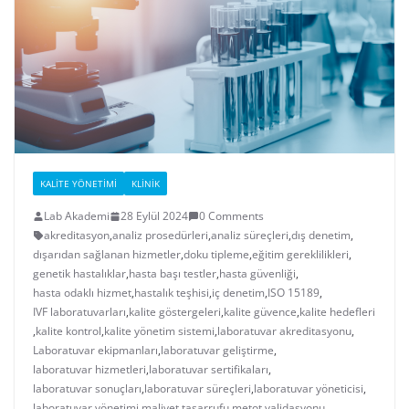
KALITE YÖNETIMI
KLINIK
Lab Akademi
28 Eylül 2024
0 Comments
akreditasyon
,
analiz prosedürleri
,
analiz süreçleri
,
dış denetim
,
dışarıdan sağlanan hizmetler
,
doku tipleme
,
eğitim gereklilikleri
,
genetik hastalıklar
,
hasta başı testler
,
hasta güvenliği
,
hasta odaklı hizmet
,
hastalık teşhisi
,
iç denetim
,
ISO 15189
,
IVF laboratuvarları
,
kalite göstergeleri
,
kalite güvence
,
kalite hedefleri
,
kalite kontrol
,
kalite yönetim sistemi
,
laboratuvar akreditasyonu
,
Laboratuvar ekipmanları
,
laboratuvar geliştirme
,
laboratuvar hizmetleri
,
laboratuvar sertifikaları
,
laboratuvar sonuçları
,
laboratuvar süreçleri
,
laboratuvar yöneticisi
,
laboratuvar yönetimi
,
maliyet tasarrufu
,
metot validasyonu
,