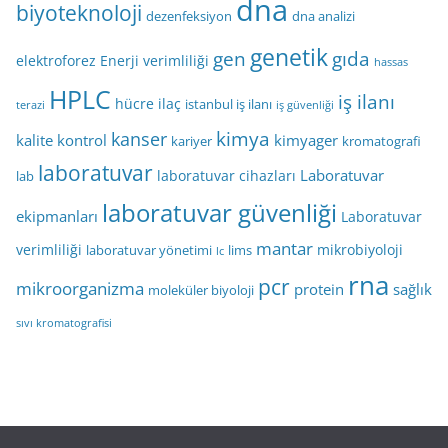
dna
biyoteknoloji
dezenfeksiyon
dna analizi
genetik
gen
gıda
elektroforez
Enerji verimliliği
hassas
HPLC
iş ilanı
hücre
ilaç
istanbul iş ilanı
terazi
iş güvenliği
kimya
kanser
kalite kontrol
kimyager
kariyer
kromatografi
laboratuvar
Laboratuvar
laboratuvar cihazları
lab
laboratuvar güvenliği
ekipmanları
Laboratuvar
mantar
verimliliği
mikrobiyoloji
laboratuvar yönetimi
lims
lc
rna
pcr
mikroorganizma
protein
sağlık
moleküler biyoloji
sıvı kromatografisi