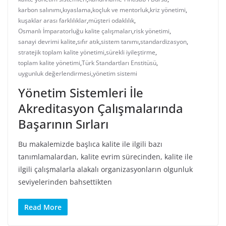
karbon salınımı
,
kıyaslama
,
koçluk ve mentorluk
,
kriz yönetimi
,
kuşaklar arası farklılıklar
,
müşteri odaklılık
,
Osmanlı İmparatorluğu kalite çalışmaları
,
risk yönetimi
,
sanayi devrimi kalite
,
sıfır atık
,
sistem tanımı
,
standardizasyon
,
stratejik toplam kalite yönetimi
,
sürekli iyileştirme
,
toplam kalite yönetimi
,
Türk Standartları Enstitüsü
,
uygunluk değerlendirmesi
,
yönetim sistemi
Yönetim Sistemleri İle
Akreditasyon Çalışmalarında
Başarının Sırları
Bu makalemizde başlıca kalite ile ilgili bazı
tanımlamalardan, kalite evrim sürecinden, kalite ile
ilgili çalışmalarla alakalı organizasyonların olgunluk
seviyelerinden bahsettikten
Read More