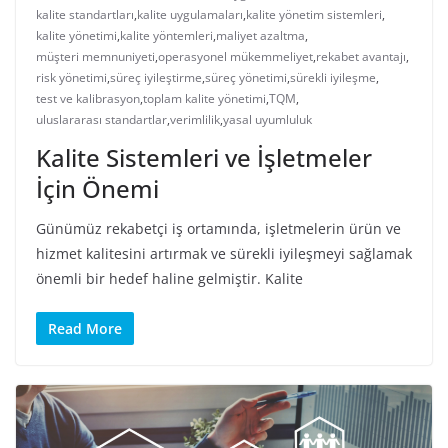
kalite standartları
,
kalite uygulamaları
,
kalite yönetim sistemleri
,
kalite yönetimi
,
kalite yöntemleri
,
maliyet azaltma
,
müşteri memnuniyeti
,
operasyonel mükemmeliyet
,
rekabet avantajı
,
risk yönetimi
,
süreç iyileştirme
,
süreç yönetimi
,
sürekli iyileşme
,
test ve kalibrasyon
,
toplam kalite yönetimi
,
TQM
,
uluslararası standartlar
,
verimlilik
,
yasal uyumluluk
Kalite Sistemleri ve İşletmeler
İçin Önemi
Günümüz rekabetçi iş ortamında, işletmelerin ürün ve
hizmet kalitesini artırmak ve sürekli iyileşmeyi sağlamak
önemli bir hedef haline gelmiştir. Kalite
Read More