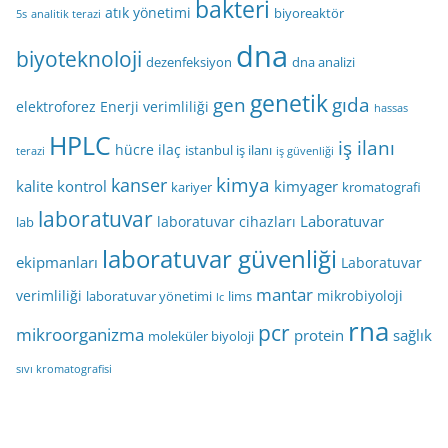
bakteri
atık yönetimi
biyoreaktör
5s
analitik terazi
dna
biyoteknoloji
dezenfeksiyon
dna analizi
genetik
gen
gıda
elektroforez
Enerji verimliliği
hassas
HPLC
iş ilanı
hücre
ilaç
istanbul iş ilanı
terazi
iş güvenliği
kimya
kanser
kalite kontrol
kimyager
kariyer
kromatografi
laboratuvar
Laboratuvar
laboratuvar cihazları
lab
laboratuvar güvenliği
ekipmanları
Laboratuvar
mantar
verimliliği
mikrobiyoloji
laboratuvar yönetimi
lims
lc
rna
pcr
mikroorganizma
protein
sağlık
moleküler biyoloji
sıvı kromatografisi