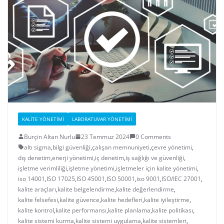
KALITE YÖNETIMI
LABORATUVAR YÖNETIMI
Burçin Altan Nurlu
23 Temmuz 2024
0 Comments
altı sigma
,
bilgi güvenliği
,
çalışan memnuniyeti
,
çevre yönetimi
,
dış denetim
,
enerji yönetimi
,
iç denetim
,
iş sağlığı ve güvenliği
,
işletme verimliliği
,
işletme yönetimi
,
işletmeler için kalite yönetimi
,
iso 14001
,
ISO 17025
,
ISO 45001
,
ISO 50001
,
iso 9001
,
ISO/IEC 27001
,
kalite araçları
,
kalite belgelendirme
,
kalite değerlendirme
,
kalite felsefesi
,
kalite güvence
,
kalite hedefleri
,
kalite iyileştirme
,
kalite kontrol
,
kalite performansı
,
kalite planlama
,
kalite politikası
,
kalite sistemi kurma
,
kalite sistemi uygulama
,
kalite sistemleri
,