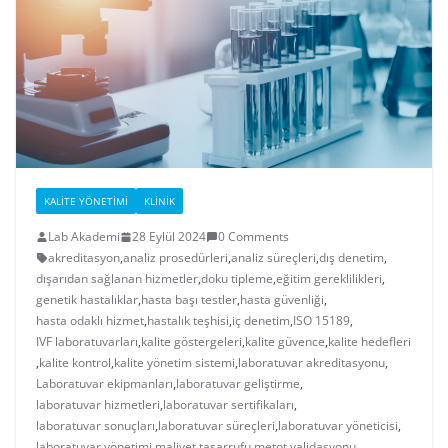
KALITE YÖNETIMI
KLINIK
Lab Akademi
28 Eylül 2024
0 Comments
akreditasyon
,
analiz prosedürleri
,
analiz süreçleri
,
dış denetim
,
dışarıdan sağlanan hizmetler
,
doku tipleme
,
eğitim gereklilikleri
,
genetik hastalıklar
,
hasta başı testler
,
hasta güvenliği
,
hasta odaklı hizmet
,
hastalık teşhisi
,
iç denetim
,
ISO 15189
,
IVF laboratuvarları
,
kalite göstergeleri
,
kalite güvence
,
kalite hedefleri
,
kalite kontrol
,
kalite yönetim sistemi
,
laboratuvar akreditasyonu
,
Laboratuvar ekipmanları
,
laboratuvar geliştirme
,
laboratuvar hizmetleri
,
laboratuvar sertifikaları
,
laboratuvar sonuçları
,
laboratuvar süreçleri
,
laboratuvar yöneticisi
,
laboratuvar yönetimi
,
maliyet tasarrufu
,
metot validasyonu
,