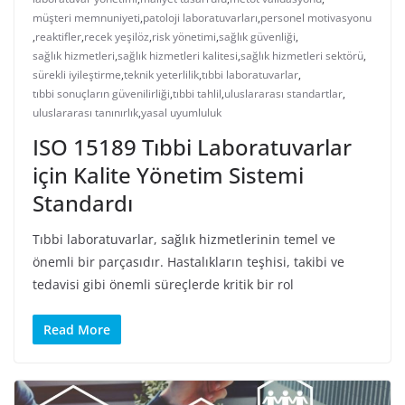
müşteri memnuniyeti
,
patoloji laboratuvarları
,
personel motivasyonu
,
reaktifler
,
recek yeşilöz
,
risk yönetimi
,
sağlık güvenliği
,
sağlık hizmetleri
,
sağlık hizmetleri kalitesi
,
sağlık hizmetleri sektörü
,
sürekli iyileştirme
,
teknik yeterlilik
,
tıbbi laboratuvarlar
,
tıbbi sonuçların güvenilirliği
,
tıbbi tahlil
,
uluslararası standartlar
,
uluslararası tanınırlık
,
yasal uyumluluk
ISO 15189 Tıbbi Laboratuvarlar
için Kalite Yönetim Sistemi
Standardı
Tıbbi laboratuvarlar, sağlık hizmetlerinin temel ve
önemli bir parçasıdır. Hastalıkların teşhisi, takibi ve
tedavisi gibi önemli süreçlerde kritik bir rol
Read More