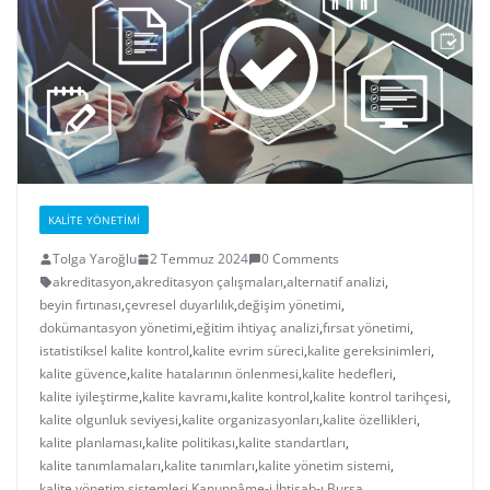
KALITE YÖNETIMI
Tolga Yaroğlu
2 Temmuz 2024
0 Comments
akreditasyon
,
akreditasyon çalışmaları
,
alternatif analizi
,
beyin fırtınası
,
çevresel duyarlılık
,
değişim yönetimi
,
dokümantasyon yönetimi
,
eğitim ihtiyaç analizi
,
fırsat yönetimi
,
istatistiksel kalite kontrol
,
kalite evrim süreci
,
kalite gereksinimleri
,
kalite güvence
,
kalite hatalarının önlenmesi
,
kalite hedefleri
,
kalite iyileştirme
,
kalite kavramı
,
kalite kontrol
,
kalite kontrol tarihçesi
,
kalite olgunluk seviyesi
,
kalite organizasyonları
,
kalite özellikleri
,
kalite planlaması
,
kalite politikası
,
kalite standartları
,
kalite tanımlamaları
,
kalite tanımları
,
kalite yönetim sistemi
,
kalite yönetim sistemleri
,
Kanunnâme-i İhtisab-ı Bursa
,