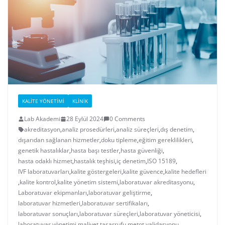
KALITE YÖNETIMI
KLINIK
Lab Akademi
28 Eylül 2024
0 Comments
akreditasyon
,
analiz prosedürleri
,
analiz süreçleri
,
dış denetim
,
dışarıdan sağlanan hizmetler
,
doku tipleme
,
eğitim gereklilikleri
,
genetik hastalıklar
,
hasta başı testler
,
hasta güvenliği
,
hasta odaklı hizmet
,
hastalık teşhisi
,
iç denetim
,
ISO 15189
,
IVF laboratuvarları
,
kalite göstergeleri
,
kalite güvence
,
kalite hedefleri
,
kalite kontrol
,
kalite yönetim sistemi
,
laboratuvar akreditasyonu
,
Laboratuvar ekipmanları
,
laboratuvar geliştirme
,
laboratuvar hizmetleri
,
laboratuvar sertifikaları
,
laboratuvar sonuçları
,
laboratuvar süreçleri
,
laboratuvar yöneticisi
,
laboratuvar yönetimi
,
maliyet tasarrufu
,
metot validasyonu
,