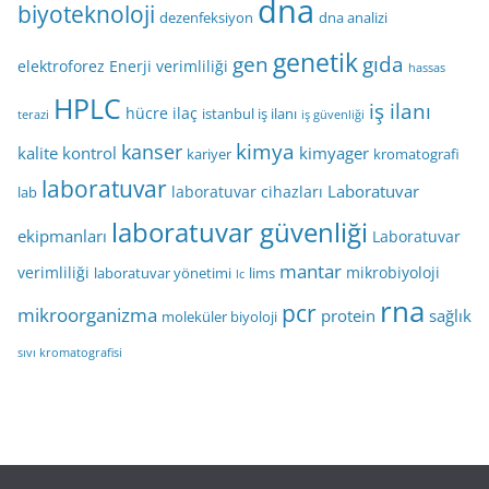
dna
biyoteknoloji
dezenfeksiyon
dna analizi
genetik
gen
gıda
elektroforez
Enerji verimliliği
hassas
HPLC
iş ilanı
hücre
ilaç
istanbul iş ilanı
terazi
iş güvenliği
kimya
kanser
kalite kontrol
kimyager
kariyer
kromatografi
laboratuvar
Laboratuvar
laboratuvar cihazları
lab
laboratuvar güvenliği
ekipmanları
Laboratuvar
mantar
verimliliği
mikrobiyoloji
laboratuvar yönetimi
lims
lc
rna
pcr
mikroorganizma
protein
sağlık
moleküler biyoloji
sıvı kromatografisi