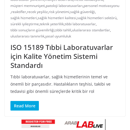
müşteri memnuniyeti
,
patoloji laboratuvarları
,
personel motivasyonu
,
reaktifler
,
recek yeşilöz
,
risk yönetimi
,
sağlık güvenliği
,
sağlık hizmetleri
,
sağlık hizmetleri kalitesi
,
sağlık hizmetleri sektörü
,
sürekli iyileştirme
,
teknik yeterlilik
,
tıbbi laboratuvarlar
,
tıbbi sonuçların güvenilirliği
,
tıbbi tahlil
,
uluslararası standartlar
,
uluslararası tanınırlık
,
yasal uyumluluk
ISO 15189 Tıbbi Laboratuvarlar
için Kalite Yönetim Sistemi
Standardı
Tıbbi laboratuvarlar, sağlık hizmetlerinin temel ve
önemli bir parçasıdır. Hastalıkların teşhisi, takibi ve
tedavisi gibi önemli süreçlerde kritik bir rol
Read More