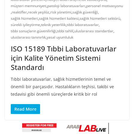
müşteri memnuniyeti
,
patoloji laboratuvarları
,
personel motivasyonu
,
reaktifler
,
recek yeşilöz
,
risk yönetimi
,
sağlık güvenliği
,
sağlık hizmetleri
,
sağlık hizmetleri kalitesi
,
sağlık hizmetleri sektörü
,
sürekli iyileştirme
,
teknik yeterlilik
,
tıbbi laboratuvarlar
,
tıbbi sonuçların güvenilirliği
,
tıbbi tahlil
,
uluslararası standartlar
,
uluslararası tanınırlık
,
yasal uyumluluk
ISO 15189 Tıbbi Laboratuvarlar
için Kalite Yönetim Sistemi
Standardı
Tıbbi laboratuvarlar, sağlık hizmetlerinin temel ve
önemli bir parçasıdır. Hastalıkların teşhisi, takibi ve
tedavisi gibi önemli süreçlerde kritik bir rol
Read More