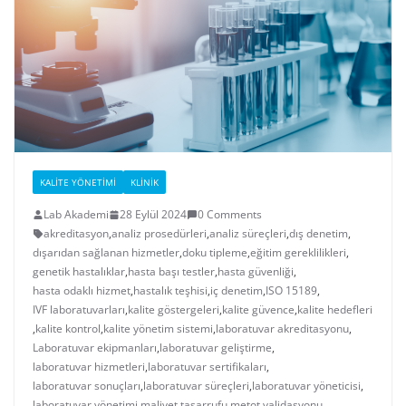
KALITE YÖNETIMI
KLINIK
Lab Akademi
28 Eylül 2024
0 Comments
akreditasyon
,
analiz prosedürleri
,
analiz süreçleri
,
dış denetim
,
dışarıdan sağlanan hizmetler
,
doku tipleme
,
eğitim gereklilikleri
,
genetik hastalıklar
,
hasta başı testler
,
hasta güvenliği
,
hasta odaklı hizmet
,
hastalık teşhisi
,
iç denetim
,
ISO 15189
,
IVF laboratuvarları
,
kalite göstergeleri
,
kalite güvence
,
kalite hedefleri
,
kalite kontrol
,
kalite yönetim sistemi
,
laboratuvar akreditasyonu
,
Laboratuvar ekipmanları
,
laboratuvar geliştirme
,
laboratuvar hizmetleri
,
laboratuvar sertifikaları
,
laboratuvar sonuçları
,
laboratuvar süreçleri
,
laboratuvar yöneticisi
,
laboratuvar yönetimi
,
maliyet tasarrufu
,
metot validasyonu
,