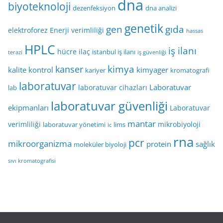
dna
biyoteknoloji
dezenfeksiyon
dna analizi
genetik
gen
gıda
elektroforez
Enerji verimliliği
hassas
HPLC
iş ilanı
hücre
ilaç
istanbul iş ilanı
terazi
iş güvenliği
kimya
kanser
kalite kontrol
kimyager
kariyer
kromatografi
laboratuvar
Laboratuvar
laboratuvar cihazları
lab
laboratuvar güvenliği
ekipmanları
Laboratuvar
mantar
verimliliği
mikrobiyoloji
laboratuvar yönetimi
lims
lc
rna
pcr
mikroorganizma
protein
sağlık
moleküler biyoloji
sıvı kromatografisi