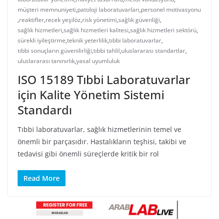
müşteri memnuniyeti
,
patoloji laboratuvarları
,
personel motivasyonu
,
reaktifler
,
recek yeşilöz
,
risk yönetimi
,
sağlık güvenliği
,
sağlık hizmetleri
,
sağlık hizmetleri kalitesi
,
sağlık hizmetleri sektörü
,
sürekli iyileştirme
,
teknik yeterlilik
,
tıbbi laboratuvarlar
,
tıbbi sonuçların güvenilirliği
,
tıbbi tahlil
,
uluslararası standartlar
,
uluslararası tanınırlık
,
yasal uyumluluk
ISO 15189 Tıbbi Laboratuvarlar
için Kalite Yönetim Sistemi
Standardı
Tıbbi laboratuvarlar, sağlık hizmetlerinin temel ve
önemli bir parçasıdır. Hastalıkların teşhisi, takibi ve
tedavisi gibi önemli süreçlerde kritik bir rol
Read More