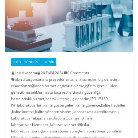
KALITE YÖNETIMI
KLINIK
Lab Akademi
28 Eylül 2024
0 Comments
akreditasyon
,
analiz prosedürleri
,
analiz süreçleri
,
dış denetim
,
dışarıdan sağlanan hizmetler
,
doku tipleme
,
eğitim gereklilikleri
,
genetik hastalıklar
,
hasta başı testler
,
hasta güvenliği
,
hasta odaklı hizmet
,
hastalık teşhisi
,
iç denetim
,
ISO 15189
,
IVF laboratuvarları
,
kalite göstergeleri
,
kalite güvence
,
kalite hedefleri
,
kalite kontrol
,
kalite yönetim sistemi
,
laboratuvar akreditasyonu
,
Laboratuvar ekipmanları
,
laboratuvar geliştirme
,
laboratuvar hizmetleri
,
laboratuvar sertifikaları
,
laboratuvar sonuçları
,
laboratuvar süreçleri
,
laboratuvar yöneticisi
,
laboratuvar yönetimi
,
maliyet tasarrufu
,
metot validasyonu
,