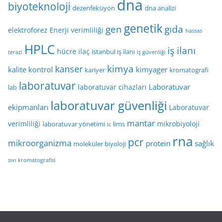
dna
biyoteknoloji
dezenfeksiyon
dna analizi
genetik
gen
gıda
elektroforez
Enerji verimliliği
hassas
HPLC
iş ilanı
hücre
ilaç
istanbul iş ilanı
terazi
iş güvenliği
kimya
kanser
kalite kontrol
kimyager
kariyer
kromatografi
laboratuvar
Laboratuvar
laboratuvar cihazları
lab
laboratuvar güvenliği
ekipmanları
Laboratuvar
mantar
verimliliği
mikrobiyoloji
laboratuvar yönetimi
lims
lc
rna
pcr
mikroorganizma
protein
sağlık
moleküler biyoloji
sıvı kromatografisi