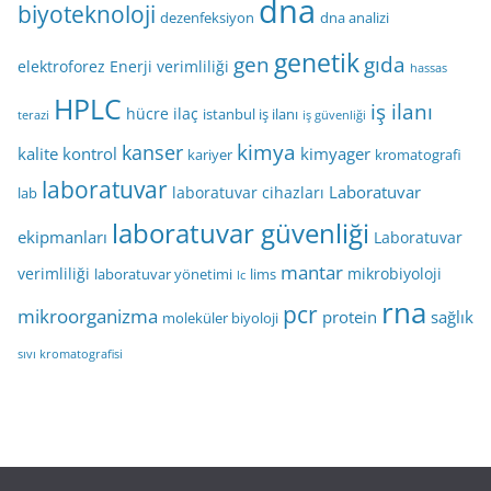
dna
biyoteknoloji
dezenfeksiyon
dna analizi
genetik
gen
gıda
elektroforez
Enerji verimliliği
hassas
HPLC
iş ilanı
hücre
ilaç
istanbul iş ilanı
terazi
iş güvenliği
kimya
kanser
kalite kontrol
kimyager
kariyer
kromatografi
laboratuvar
Laboratuvar
laboratuvar cihazları
lab
laboratuvar güvenliği
ekipmanları
Laboratuvar
mantar
verimliliği
mikrobiyoloji
laboratuvar yönetimi
lims
lc
rna
pcr
mikroorganizma
protein
sağlık
moleküler biyoloji
sıvı kromatografisi