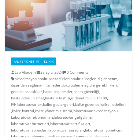
KALITE YÖNETIMI
KLINIK
Lab Akademi
28 Eylül 2024
0 Comments
akreditasyon
,
analiz prosedürleri
,
analiz süreçleri
,
dış denetim
,
dışarıdan sağlanan hizmetler
,
doku tipleme
,
eğitim gereklilikleri
,
genetik hastalıklar
,
hasta başı testler
,
hasta güvenliği
,
hasta odaklı hizmet
,
hastalık teşhisi
,
iç denetim
,
ISO 15189
,
IVF laboratuvarları
,
kalite göstergeleri
,
kalite güvence
,
kalite hedefleri
,
kalite kontrol
,
kalite yönetim sistemi
,
laboratuvar akreditasyonu
,
Laboratuvar ekipmanları
,
laboratuvar geliştirme
,
laboratuvar hizmetleri
,
laboratuvar sertifikaları
,
laboratuvar sonuçları
,
laboratuvar süreçleri
,
laboratuvar yöneticisi
,
laboratuvar yönetimi
,
maliyet tasarrufu
,
metot validasyonu
,