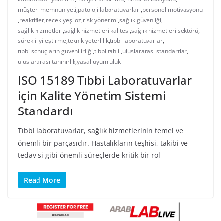
müşteri memnuniyeti
,
patoloji laboratuvarları
,
personel motivasyonu
,
reaktifler
,
recek yeşilöz
,
risk yönetimi
,
sağlık güvenliği
,
sağlık hizmetleri
,
sağlık hizmetleri kalitesi
,
sağlık hizmetleri sektörü
,
sürekli iyileştirme
,
teknik yeterlilik
,
tıbbi laboratuvarlar
,
tıbbi sonuçların güvenilirliği
,
tıbbi tahlil
,
uluslararası standartlar
,
uluslararası tanınırlık
,
yasal uyumluluk
ISO 15189 Tıbbi Laboratuvarlar
için Kalite Yönetim Sistemi
Standardı
Tıbbi laboratuvarlar, sağlık hizmetlerinin temel ve
önemli bir parçasıdır. Hastalıkların teşhisi, takibi ve
tedavisi gibi önemli süreçlerde kritik bir rol
Read More