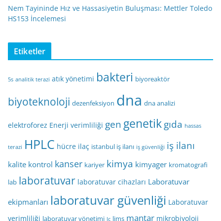
Nem Tayininde Hız ve Hassasiyetin Buluşması: Mettler Toledo
HS153 İncelemesi
Etiketler
bakteri
atık yönetimi
biyoreaktör
5s
analitik terazi
dna
biyoteknoloji
dezenfeksiyon
dna analizi
genetik
gen
gıda
elektroforez
Enerji verimliliği
hassas
HPLC
iş ilanı
hücre
ilaç
istanbul iş ilanı
terazi
iş güvenliği
kimya
kanser
kalite kontrol
kimyager
kariyer
kromatografi
laboratuvar
Laboratuvar
laboratuvar cihazları
lab
laboratuvar güvenliği
ekipmanları
Laboratuvar
mantar
verimliliği
mikrobiyoloji
laboratuvar yönetimi
lims
lc