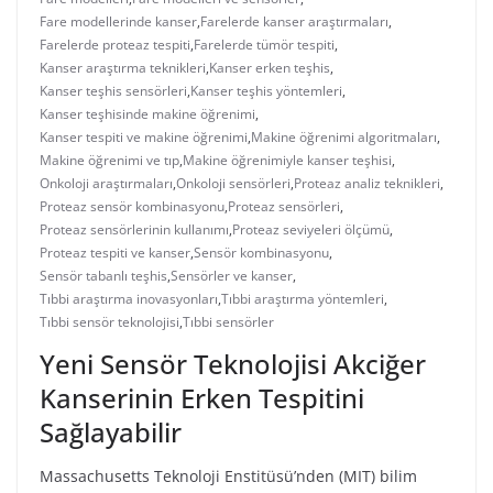
Fare modellerinde kanser
,
Farelerde kanser araştırmaları
,
Farelerde proteaz tespiti
,
Farelerde tümör tespiti
,
Kanser araştırma teknikleri
,
Kanser erken teşhis
,
Kanser teşhis sensörleri
,
Kanser teşhis yöntemleri
,
Kanser teşhisinde makine öğrenimi
,
Kanser tespiti ve makine öğrenimi
,
Makine öğrenimi algoritmaları
,
Makine öğrenimi ve tıp
,
Makine öğrenimiyle kanser teşhisi
,
Onkoloji araştırmaları
,
Onkoloji sensörleri
,
Proteaz analiz teknikleri
,
Proteaz sensör kombinasyonu
,
Proteaz sensörleri
,
Proteaz sensörlerinin kullanımı
,
Proteaz seviyeleri ölçümü
,
Proteaz tespiti ve kanser
,
Sensör kombinasyonu
,
Sensör tabanlı teşhis
,
Sensörler ve kanser
,
Tıbbi araştırma inovasyonları
,
Tıbbi araştırma yöntemleri
,
Tıbbi sensör teknolojisi
,
Tıbbi sensörler
Yeni Sensör Teknolojisi Akciğer
Kanserinin Erken Tespitini
Sağlayabilir
Massachusetts Teknoloji Enstitüsü’nden (MIT) bilim