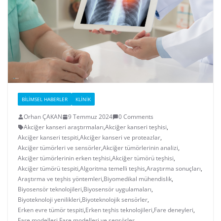
BILIMSEL HABERLER
KLINIK
Orhan ÇAKAN
9 Temmuz 2024
0 Comments
Akciğer kanseri araştırmaları
,
Akciğer kanseri teşhisi
,
Akciğer kanseri tespiti
,
Akciğer kanseri ve proteazlar
,
Akciğer tümörleri ve sensörler
,
Akciğer tümörlerinin analizi
,
Akciğer tümörlerinin erken teşhisi
,
Akciğer tümörü teşhisi
,
Akciğer tümörü tespiti
,
Algoritma temelli teşhis
,
Araştırma sonuçları
,
Araştırma ve teşhis yöntemleri
,
Biyomedikal mühendislik
,
Biyosensör teknolojileri
,
Biyosensör uygulamaları
,
Biyoteknoloji yenilikleri
,
Biyoteknolojik sensörler
,
Erken evre tümör tespiti
,
Erken teşhis teknolojileri
,
Fare deneyleri
,
Fare modelleri
,
Fare modelleri ve sensörler
,