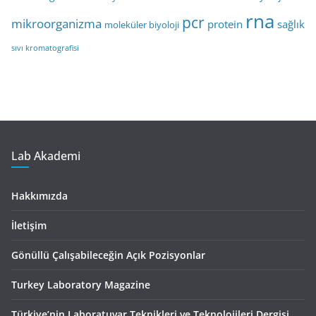
rna
pcr
mikroorganizma
protein
sağlık
moleküler biyoloji
sıvı kromatografisi
Lab Akademi
Hakkımızda
İletişim
Gönüllü Çalışabileceğin Açık Pozisyonlar
Turkey Laboratory Magazine
Türkiye’nin Laboratuvar Teknikleri ve Teknolojileri Dergisi