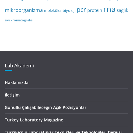
rna
pcr
mikroorganizma
protein
sağlık
moleküler biyoloji
sıvı kromatografisi
Lab Akademi
Hakkımızda
İletişim
Gönüllü Çalışabileceğin Açık Pozisyonlar
Turkey Laboratory Magazine
Türkiye’nin Laboratuvar Teknikleri ve Teknolojileri Dergisi