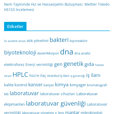
Nem Tayininde Hız ve Hassasiyetin Buluşması: Mettler Toledo
HS153 İncelemesi
Etiketler
bakteri
atık yönetimi
biyoreaktör
5s
analitik terazi
dna
biyoteknoloji
dezenfeksiyon
dna analizi
genetik
gen
gıda
elektroforez
Enerji verimliliği
hassas
HPLC
iş ilanı
hücre
ilaç
istanbul iş ilanı
terazi
iş güvenliği
kimya
kanser
kalite kontrol
kimyager
kariyer
kromatografi
laboratuvar
Laboratuvar
laboratuvar cihazları
lab
laboratuvar güvenliği
ekipmanları
Laboratuvar
mantar
verimliliği
mikrobiyoloji
laboratuvar yönetimi
lims
lc