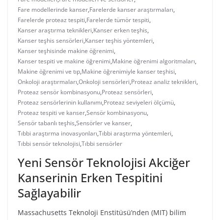
Fare modellerinde kanser
,
Farelerde kanser araştırmaları
,
Farelerde proteaz tespiti
,
Farelerde tümör tespiti
,
Kanser araştırma teknikleri
,
Kanser erken teşhis
,
Kanser teşhis sensörleri
,
Kanser teşhis yöntemleri
,
Kanser teşhisinde makine öğrenimi
,
Kanser tespiti ve makine öğrenimi
,
Makine öğrenimi algoritmaları
,
Makine öğrenimi ve tıp
,
Makine öğrenimiyle kanser teşhisi
,
Onkoloji araştırmaları
,
Onkoloji sensörleri
,
Proteaz analiz teknikleri
,
Proteaz sensör kombinasyonu
,
Proteaz sensörleri
,
Proteaz sensörlerinin kullanımı
,
Proteaz seviyeleri ölçümü
,
Proteaz tespiti ve kanser
,
Sensör kombinasyonu
,
Sensör tabanlı teşhis
,
Sensörler ve kanser
,
Tıbbi araştırma inovasyonları
,
Tıbbi araştırma yöntemleri
,
Tıbbi sensör teknolojisi
,
Tıbbi sensörler
Yeni Sensör Teknolojisi Akciğer
Kanserinin Erken Tespitini
Sağlayabilir
Massachusetts Teknoloji Enstitüsü’nden (MIT) bilim