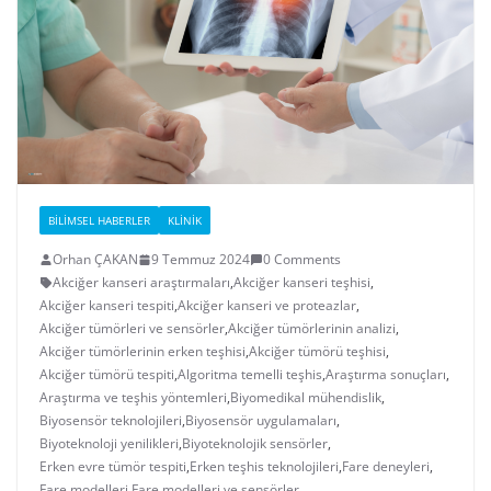
BILIMSEL HABERLER
KLINIK
Orhan ÇAKAN
9 Temmuz 2024
0 Comments
Akciğer kanseri araştırmaları
,
Akciğer kanseri teşhisi
,
Akciğer kanseri tespiti
,
Akciğer kanseri ve proteazlar
,
Akciğer tümörleri ve sensörler
,
Akciğer tümörlerinin analizi
,
Akciğer tümörlerinin erken teşhisi
,
Akciğer tümörü teşhisi
,
Akciğer tümörü tespiti
,
Algoritma temelli teşhis
,
Araştırma sonuçları
,
Araştırma ve teşhis yöntemleri
,
Biyomedikal mühendislik
,
Biyosensör teknolojileri
,
Biyosensör uygulamaları
,
Biyoteknoloji yenilikleri
,
Biyoteknolojik sensörler
,
Erken evre tümör tespiti
,
Erken teşhis teknolojileri
,
Fare deneyleri
,
Fare modelleri
,
Fare modelleri ve sensörler
,