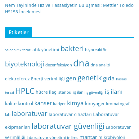
Nem Tayininde Hız ve Hassasiyetin Buluşması: Mettler Toledo
HS153 İncelemesi
Etiketler
bakteri
atık yönetimi
biyoreaktör
5s
analitik terazi
dna
biyoteknoloji
dezenfeksiyon
dna analizi
genetik
gen
gıda
elektroforez
Enerji verimliliği
hassas
HPLC
iş ilanı
hücre
ilaç
istanbul iş ilanı
terazi
iş güvenliği
kimya
kanser
kalite kontrol
kimyager
kariyer
kromatografi
laboratuvar
Laboratuvar
laboratuvar cihazları
lab
laboratuvar güvenliği
ekipmanları
Laboratuvar
mantar
verimliliği
mikrobiyoloji
laboratuvar yönetimi
lims
lc