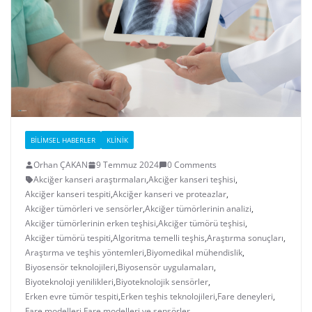
BILIMSEL HABERLER
KLINIK
Orhan ÇAKAN
9 Temmuz 2024
0 Comments
Akciğer kanseri araştırmaları
,
Akciğer kanseri teşhisi
,
Akciğer kanseri tespiti
,
Akciğer kanseri ve proteazlar
,
Akciğer tümörleri ve sensörler
,
Akciğer tümörlerinin analizi
,
Akciğer tümörlerinin erken teşhisi
,
Akciğer tümörü teşhisi
,
Akciğer tümörü tespiti
,
Algoritma temelli teşhis
,
Araştırma sonuçları
,
Araştırma ve teşhis yöntemleri
,
Biyomedikal mühendislik
,
Biyosensör teknolojileri
,
Biyosensör uygulamaları
,
Biyoteknoloji yenilikleri
,
Biyoteknolojik sensörler
,
Erken evre tümör tespiti
,
Erken teşhis teknolojileri
,
Fare deneyleri
,
Fare modelleri
,
Fare modelleri ve sensörler
,