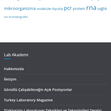
rna
pcr
mikroorganizma
protein
sağlık
moleküler biyoloji
sıvı kromatografisi
Lab Akademi
Hakkımızda
İletişim
Gönüllü Çalışabileceğin Açık Pozisyonlar
Turkey Laboratory Magazine
Türkiye’nin Laboratuvar Teknikleri ve Teknolojileri Dergisi