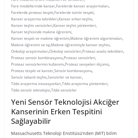
Fare modellerinde kanser
,
Farelerde kanser araştırmaları
,
Farelerde proteaz tespiti
,
Farelerde tümör tespiti
,
Kanser araştırma teknikleri
,
Kanser erken teşhis
,
Kanser teşhis sensörleri
,
Kanser teşhis yöntemleri
,
Kanser teşhisinde makine öğrenimi
,
Kanser tespiti ve makine öğrenimi
,
Makine öğrenimi algoritmaları
,
Makine öğrenimi ve tıp
,
Makine öğrenimiyle kanser teşhisi
,
Onkoloji araştırmaları
,
Onkoloji sensörleri
,
Proteaz analiz teknikleri
,
Proteaz sensör kombinasyonu
,
Proteaz sensörleri
,
Proteaz sensörlerinin kullanımı
,
Proteaz seviyeleri ölçümü
,
Proteaz tespiti ve kanser
,
Sensör kombinasyonu
,
Sensör tabanlı teşhis
,
Sensörler ve kanser
,
Tıbbi araştırma inovasyonları
,
Tıbbi araştırma yöntemleri
,
Tıbbi sensör teknolojisi
,
Tıbbi sensörler
Yeni Sensör Teknolojisi Akciğer
Kanserinin Erken Tespitini
Sağlayabilir
Massachusetts Teknoloji Enstitüsü’nden (MIT) bilim