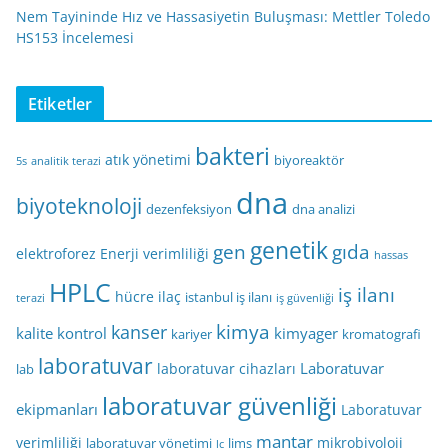
Nem Tayininde Hız ve Hassasiyetin Buluşması: Mettler Toledo
HS153 İncelemesi
Etiketler
bakteri
atık yönetimi
biyoreaktör
5s
analitik terazi
dna
biyoteknoloji
dezenfeksiyon
dna analizi
genetik
gen
gıda
elektroforez
Enerji verimliliği
hassas
HPLC
iş ilanı
hücre
ilaç
istanbul iş ilanı
terazi
iş güvenliği
kimya
kanser
kalite kontrol
kimyager
kariyer
kromatografi
laboratuvar
Laboratuvar
laboratuvar cihazları
lab
laboratuvar güvenliği
ekipmanları
Laboratuvar
mantar
verimliliği
mikrobiyoloji
laboratuvar yönetimi
lims
lc