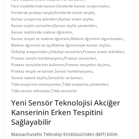
Fare modellerinde kanser
,
Farelerde kanser araştırmaları
,
Farelerde proteaz tespiti
,
Farelerde tümör tespiti
,
Kanser araştırma teknikleri
,
Kanser erken teşhis
,
Kanser teşhis sensörleri
,
Kanser teşhis yöntemleri
,
Kanser teşhisinde makine öğrenimi
,
Kanser tespiti ve makine öğrenimi
,
Makine öğrenimi algoritmaları
,
Makine öğrenimi ve tıp
,
Makine öğrenimiyle kanser teşhisi
,
Onkoloji araştırmaları
,
Onkoloji sensörleri
,
Proteaz analiz teknikleri
,
Proteaz sensör kombinasyonu
,
Proteaz sensörleri
,
Proteaz sensörlerinin kullanımı
,
Proteaz seviyeleri ölçümü
,
Proteaz tespiti ve kanser
,
Sensör kombinasyonu
,
Sensör tabanlı teşhis
,
Sensörler ve kanser
,
Tıbbi araştırma inovasyonları
,
Tıbbi araştırma yöntemleri
,
Tıbbi sensör teknolojisi
,
Tıbbi sensörler
Yeni Sensör Teknolojisi Akciğer
Kanserinin Erken Tespitini
Sağlayabilir
Massachusetts Teknoloji Enstitüsü’nden (MIT) bilim