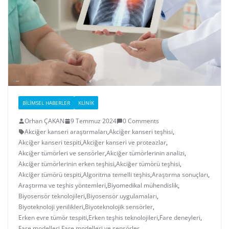
BILIMSEL HABERLER
KLINIK
Orhan ÇAKAN
9 Temmuz 2024
0 Comments
Akciğer kanseri araştırmaları
,
Akciğer kanseri teşhisi
,
Akciğer kanseri tespiti
,
Akciğer kanseri ve proteazlar
,
Akciğer tümörleri ve sensörler
,
Akciğer tümörlerinin analizi
,
Akciğer tümörlerinin erken teşhisi
,
Akciğer tümörü teşhisi
,
Akciğer tümörü tespiti
,
Algoritma temelli teşhis
,
Araştırma sonuçları
,
Araştırma ve teşhis yöntemleri
,
Biyomedikal mühendislik
,
Biyosensör teknolojileri
,
Biyosensör uygulamaları
,
Biyoteknoloji yenilikleri
,
Biyoteknolojik sensörler
,
Erken evre tümör tespiti
,
Erken teşhis teknolojileri
,
Fare deneyleri
,
Fare modelleri
,
Fare modelleri ve sensörler
,