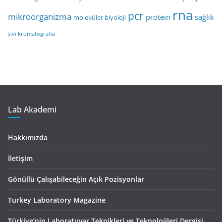
rna
pcr
mikroorganizma
protein
sağlık
moleküler biyoloji
sıvı kromatografisi
Lab Akademi
Hakkımızda
İletişim
Gönüllü Çalışabileceğin Açık Pozisyonlar
Turkey Laboratory Magazine
Türkiye’nin Laboratuvar Teknikleri ve Teknolojileri Dergisi