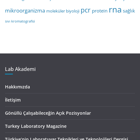
rna
pcr
mikroorganizma
protein
sağlık
moleküler biyoloji
sıvı kromatografisi
Lab Akademi
Hakkımızda
İletişim
Gönüllü Çalışabileceğin Açık Pozisyonlar
Turkey Laboratory Magazine
Türkiye’nin Laboratuvar Teknikleri ve Teknolojileri Dergisi