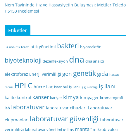
Nem Tayininde Hız ve Hassasiyetin Buluşması: Mettler Toledo
HS153 İncelemesi
Etiketler
bakteri
atık yönetimi
biyoreaktör
5s
analitik terazi
dna
biyoteknoloji
dezenfeksiyon
dna analizi
genetik
gen
gıda
elektroforez
Enerji verimliliği
hassas
HPLC
iş ilanı
hücre
ilaç
istanbul iş ilanı
terazi
iş güvenliği
kimya
kanser
kalite kontrol
kimyager
kariyer
kromatografi
laboratuvar
Laboratuvar
laboratuvar cihazları
lab
laboratuvar güvenliği
ekipmanları
Laboratuvar
mantar
verimliliği
mikrobiyoloji
laboratuvar yönetimi
lims
lc