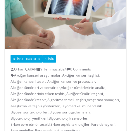
BILIMSEL HABERLER
KLINIK
Orhan ÇAKAN
9 Temmuz 2024
0 Comments
Akciğer kanseri araştırmaları
,
Akciğer kanseri teşhisi
,
Akciğer kanseri tespiti
,
Akciğer kanseri ve proteazlar
,
Akciğer tümörleri ve sensörler
,
Akciğer tümörlerinin analizi
,
Akciğer tümörlerinin erken teşhisi
,
Akciğer tümörü teşhisi
,
Akciğer tümörü tespiti
,
Algoritma temelli teşhis
,
Araştırma sonuçları
,
Araştırma ve teşhis yöntemleri
,
Biyomedikal mühendislik
,
Biyosensör teknolojileri
,
Biyosensör uygulamaları
,
Biyoteknoloji yenilikleri
,
Biyoteknolojik sensörler
,
Erken evre tümör tespiti
,
Erken teşhis teknolojileri
,
Fare deneyleri
,
Fare modelleri
,
Fare modelleri ve sensörler
,