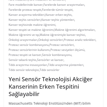
Fare modellerinde kanser
,
Farelerde kanser araştırmaları
,
Farelerde proteaz tespiti
,
Farelerde tümör tespiti
,
Kanser araştırma teknikleri
,
Kanser erken teşhis
,
Kanser teşhis sensörleri
,
Kanser teşhis yöntemleri
,
Kanser teşhisinde makine öğrenimi
,
Kanser tespiti ve makine öğrenimi
,
Makine öğrenimi algoritmaları
,
Makine öğrenimi ve tıp
,
Makine öğrenimiyle kanser teşhisi
,
Onkoloji araştırmaları
,
Onkoloji sensörleri
,
Proteaz analiz teknikleri
,
Proteaz sensör kombinasyonu
,
Proteaz sensörleri
,
Proteaz sensörlerinin kullanımı
,
Proteaz seviyeleri ölçümü
,
Proteaz tespiti ve kanser
,
Sensör kombinasyonu
,
Sensör tabanlı teşhis
,
Sensörler ve kanser
,
Tıbbi araştırma inovasyonları
,
Tıbbi araştırma yöntemleri
,
Tıbbi sensör teknolojisi
,
Tıbbi sensörler
Yeni Sensör Teknolojisi Akciğer
Kanserinin Erken Tespitini
Sağlayabilir
Massachusetts Teknoloji Enstitüsü’nden (MIT) bilim