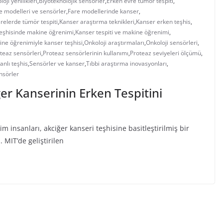
oji yenilikleri
,
Biyoteknolojik sensörler
,
Erken evre tümör tespiti
,
e modelleri ve sensörler
,
Fare modellerinde kanser
,
relerde tümör tespiti
,
Kanser araştırma teknikleri
,
Kanser erken teşhis
,
eşhisinde makine öğrenimi
,
Kanser tespiti ve makine öğrenimi
,
ne öğrenimiyle kanser teşhisi
,
Onkoloji araştırmaları
,
Onkoloji sensörleri
,
teaz sensörleri
,
Proteaz sensörlerinin kullanımı
,
Proteaz seviyeleri ölçümü
,
anlı teşhis
,
Sensörler ve kanser
,
Tıbbi araştırma inovasyonları
,
nsörler
er Kanserinin Erken Tespitini
m insanları, akciğer kanseri teşhisine basitleştirilmiş bir
. MIT’de geliştirilen