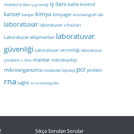
iş ilanı
kalite kontrol
istanbul iş ilanı
iş güvenliği
kimya
kanser
kimyager
kariyer
kromatografi
lab
laboratuvar
laboratuvar cihazları
laboratuvar
Laboratuvar ekipmanları
güvenliği
Laboratuvar verimliliği
laboratuvar
mantar
mikrobiyoloji
yönetimi
lims
lc
pcr
mikroorganizma
protein
moleküler biyoloji
rna
sağlık
sıvı kromatografisi
!
Sıkça Sorulan Sorular