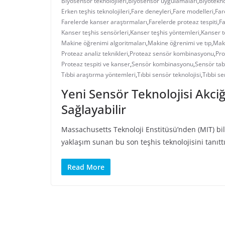
Biyosensör teknolojileri
,
Biyosensör uygulamaları
,
Biyoteknol
Erken teşhis teknolojileri
,
Fare deneyleri
,
Fare modelleri
,
Far
Farelerde kanser araştırmaları
,
Farelerde proteaz tespiti
,
Fa
Kanser teşhis sensörleri
,
Kanser teşhis yöntemleri
,
Kanser t
Makine öğrenimi algoritmaları
,
Makine öğrenimi ve tıp
,
Maki
Proteaz analiz teknikleri
,
Proteaz sensör kombinasyonu
,
Pro
Proteaz tespiti ve kanser
,
Sensör kombinasyonu
,
Sensör tab
Tıbbi araştırma yöntemleri
,
Tıbbi sensör teknolojisi
,
Tıbbi se
Yeni Sensör Teknolojisi Akciğ
Sağlayabilir
Massachusetts Teknoloji Enstitüsü’nden (MIT) bili
yaklaşım sunan bu son teşhis teknolojisini tanıttı
Read More