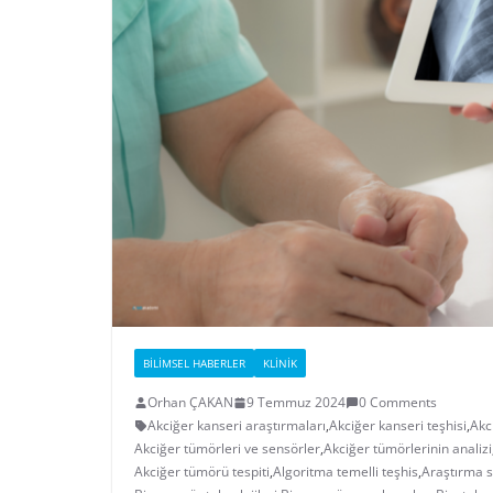
BILIMSEL HABERLER
KLINIK
Orhan ÇAKAN
9 Temmuz 2024
0 Comments
Akciğer kanseri araştırmaları
,
Akciğer kanseri teşhisi
,
Akc
Akciğer tümörleri ve sensörler
,
Akciğer tümörlerinin analizi
Akciğer tümörü tespiti
,
Algoritma temelli teşhis
,
Araştırma s