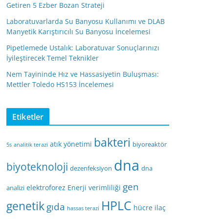
Getiren 5 Ezber Bozan Strateji
Laboratuvarlarda Su Banyosu Kullanımı ve DLAB
Manyetik Karıştırıcılı Su Banyosu İncelemesi
Pipetlemede Ustalık: Laboratuvar Sonuçlarınızı
İyileştirecek Temel Teknikler
Nem Tayininde Hız ve Hassasiyetin Buluşması:
Mettler Toledo HS153 İncelemesi
Etiketler
bakteri
atık yönetimi
biyoreaktör
5s
analitik terazi
dna
biyoteknoloji
dezenfeksiyon
dna
gen
elektroforez
Enerji verimliliği
analizi
HPLC
genetik
gıda
hücre
ilaç
hassas terazi