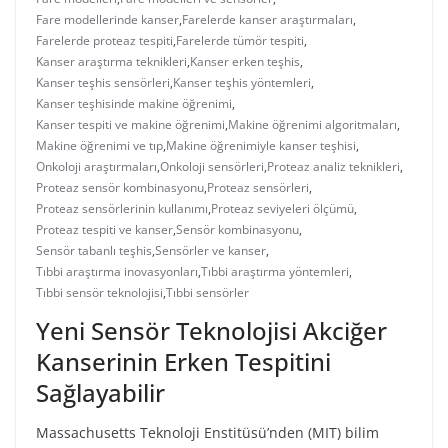
Fare modellerinde kanser
,
Farelerde kanser araştırmaları
,
Farelerde proteaz tespiti
,
Farelerde tümör tespiti
,
Kanser araştırma teknikleri
,
Kanser erken teşhis
,
Kanser teşhis sensörleri
,
Kanser teşhis yöntemleri
,
Kanser teşhisinde makine öğrenimi
,
Kanser tespiti ve makine öğrenimi
,
Makine öğrenimi algoritmaları
,
Makine öğrenimi ve tıp
,
Makine öğrenimiyle kanser teşhisi
,
Onkoloji araştırmaları
,
Onkoloji sensörleri
,
Proteaz analiz teknikleri
,
Proteaz sensör kombinasyonu
,
Proteaz sensörleri
,
Proteaz sensörlerinin kullanımı
,
Proteaz seviyeleri ölçümü
,
Proteaz tespiti ve kanser
,
Sensör kombinasyonu
,
Sensör tabanlı teşhis
,
Sensörler ve kanser
,
Tıbbi araştırma inovasyonları
,
Tıbbi araştırma yöntemleri
,
Tıbbi sensör teknolojisi
,
Tıbbi sensörler
Yeni Sensör Teknolojisi Akciğer
Kanserinin Erken Tespitini
Sağlayabilir
Massachusetts Teknoloji Enstitüsü’nden (MIT) bilim