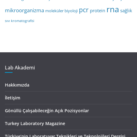
rna
pcr
mikroorganizma
protein
sağlık
moleküler biyoloji
sıvı kromatografisi
Lab Akademi
Hakkımızda
İletişim
Gönüllü Çalışabileceğin Açık Pozisyonlar
Turkey Laboratory Magazine
Türkiye’nin Laboratuvar Teknikleri ve Teknolojileri Dergisi