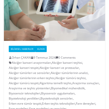
BILIMSEL HABERLER
KLINIK
Orhan ÇAKAN
9 Temmuz 2024
0 Comments
Akciğer kanseri araştırmaları
,
Akciğer kanseri teşhisi
,
Akciğer kanseri tespiti
,
Akciğer kanseri ve proteazlar
,
Akciğer tümörleri ve sensörler
,
Akciğer tümörlerinin analizi
,
Akciğer tümörlerinin erken teşhisi
,
Akciğer tümörü teşhisi
,
Akciğer tümörü tespiti
,
Algoritma temelli teşhis
,
Araştırma sonuçları
,
Araştırma ve teşhis yöntemleri
,
Biyomedikal mühendislik
,
Biyosensör teknolojileri
,
Biyosensör uygulamaları
,
Biyoteknoloji yenilikleri
,
Biyoteknolojik sensörler
,
Erken evre tümör tespiti
,
Erken teşhis teknolojileri
,
Fare deneyleri
,
Fare modelleri
,
Fare modelleri ve sensörler
,