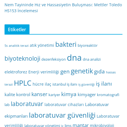
Nem Tayininde Hız ve Hassasiyetin Buluşması: Mettler Toledo
HS153 İncelemesi
Etiketler
bakteri
atık yönetimi
biyoreaktör
5s
analitik terazi
dna
biyoteknoloji
dezenfeksiyon
dna analizi
genetik
gen
gıda
elektroforez
Enerji verimliliği
hassas
HPLC
iş ilanı
hücre
ilaç
istanbul iş ilanı
terazi
iş güvenliği
kimya
kanser
kalite kontrol
kimyager
kariyer
kromatografi
laboratuvar
Laboratuvar
laboratuvar cihazları
lab
laboratuvar güvenliği
ekipmanları
Laboratuvar
mantar
verimliliği
mikrobiyoloji
laboratuvar yönetimi
lims
lc