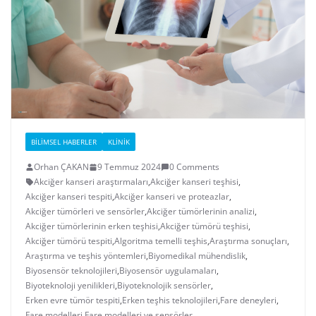
BILIMSEL HABERLER
KLINIK
Orhan ÇAKAN
9 Temmuz 2024
0 Comments
Akciğer kanseri araştırmaları
,
Akciğer kanseri teşhisi
,
Akciğer kanseri tespiti
,
Akciğer kanseri ve proteazlar
,
Akciğer tümörleri ve sensörler
,
Akciğer tümörlerinin analizi
,
Akciğer tümörlerinin erken teşhisi
,
Akciğer tümörü teşhisi
,
Akciğer tümörü tespiti
,
Algoritma temelli teşhis
,
Araştırma sonuçları
,
Araştırma ve teşhis yöntemleri
,
Biyomedikal mühendislik
,
Biyosensör teknolojileri
,
Biyosensör uygulamaları
,
Biyoteknoloji yenilikleri
,
Biyoteknolojik sensörler
,
Erken evre tümör tespiti
,
Erken teşhis teknolojileri
,
Fare deneyleri
,
Fare modelleri
,
Fare modelleri ve sensörler
,