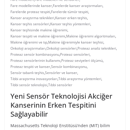
Fare modellerinde kanser
,
Farelerde kanser araştırmaları
,
Farelerde proteaz tespiti
,
Farelerde tümör tespiti
,
Kanser araştırma teknikleri
,
Kanser erken teşhis
,
Kanser teşhis sensörleri
,
Kanser teşhis yöntemleri
,
Kanser teşhisinde makine öğrenimi
,
Kanser tespiti ve makine öğrenimi
,
Makine öğrenimi algoritmaları
,
Makine öğrenimi ve tıp
,
Makine öğrenimiyle kanser teşhisi
,
Onkoloji araştırmaları
,
Onkoloji sensörleri
,
Proteaz analiz teknikleri
,
Proteaz sensör kombinasyonu
,
Proteaz sensörleri
,
Proteaz sensörlerinin kullanımı
,
Proteaz seviyeleri ölçümü
,
Proteaz tespiti ve kanser
,
Sensör kombinasyonu
,
Sensör tabanlı teşhis
,
Sensörler ve kanser
,
Tıbbi araştırma inovasyonları
,
Tıbbi araştırma yöntemleri
,
Tıbbi sensör teknolojisi
,
Tıbbi sensörler
Yeni Sensör Teknolojisi Akciğer
Kanserinin Erken Tespitini
Sağlayabilir
Massachusetts Teknoloji Enstitüsü’nden (MIT) bilim