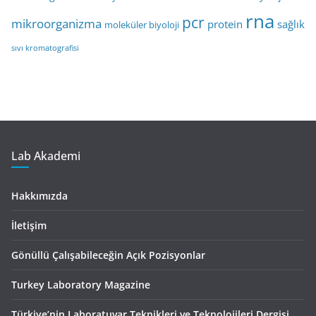
rna
pcr
mikroorganizma
protein
sağlık
moleküler biyoloji
sıvı kromatografisi
Lab Akademi
Hakkımızda
İletişim
Gönüllü Çalışabileceğin Açık Pozisyonlar
Turkey Laboratory Magazine
Türkiye’nin Laboratuvar Teknikleri ve Teknolojileri Dergisi