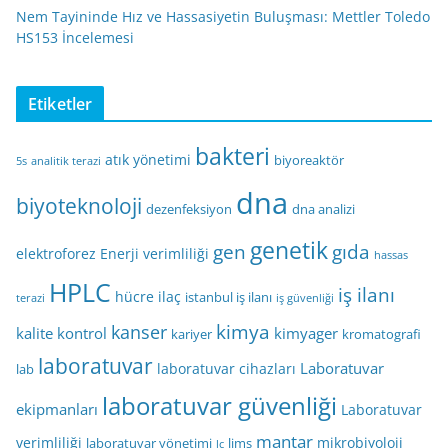
Nem Tayininde Hız ve Hassasiyetin Buluşması: Mettler Toledo
HS153 İncelemesi
Etiketler
bakteri
atık yönetimi
biyoreaktör
5s
analitik terazi
dna
biyoteknoloji
dezenfeksiyon
dna analizi
genetik
gen
gıda
elektroforez
Enerji verimliliği
hassas
HPLC
iş ilanı
hücre
ilaç
istanbul iş ilanı
terazi
iş güvenliği
kimya
kanser
kalite kontrol
kimyager
kariyer
kromatografi
laboratuvar
Laboratuvar
laboratuvar cihazları
lab
laboratuvar güvenliği
ekipmanları
Laboratuvar
mantar
verimliliği
mikrobiyoloji
laboratuvar yönetimi
lims
lc