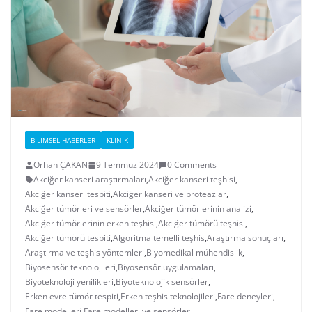
BILIMSEL HABERLER
KLINIK
Orhan ÇAKAN
9 Temmuz 2024
0 Comments
Akciğer kanseri araştırmaları
,
Akciğer kanseri teşhisi
,
Akciğer kanseri tespiti
,
Akciğer kanseri ve proteazlar
,
Akciğer tümörleri ve sensörler
,
Akciğer tümörlerinin analizi
,
Akciğer tümörlerinin erken teşhisi
,
Akciğer tümörü teşhisi
,
Akciğer tümörü tespiti
,
Algoritma temelli teşhis
,
Araştırma sonuçları
,
Araştırma ve teşhis yöntemleri
,
Biyomedikal mühendislik
,
Biyosensör teknolojileri
,
Biyosensör uygulamaları
,
Biyoteknoloji yenilikleri
,
Biyoteknolojik sensörler
,
Erken evre tümör tespiti
,
Erken teşhis teknolojileri
,
Fare deneyleri
,
Fare modelleri
,
Fare modelleri ve sensörler
,