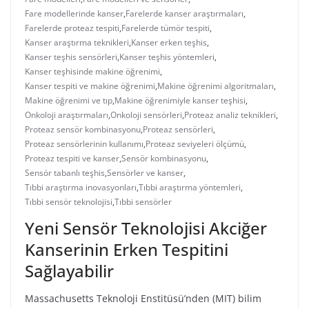
Fare modellerinde kanser
,
Farelerde kanser araştırmaları
,
Farelerde proteaz tespiti
,
Farelerde tümör tespiti
,
Kanser araştırma teknikleri
,
Kanser erken teşhis
,
Kanser teşhis sensörleri
,
Kanser teşhis yöntemleri
,
Kanser teşhisinde makine öğrenimi
,
Kanser tespiti ve makine öğrenimi
,
Makine öğrenimi algoritmaları
,
Makine öğrenimi ve tıp
,
Makine öğrenimiyle kanser teşhisi
,
Onkoloji araştırmaları
,
Onkoloji sensörleri
,
Proteaz analiz teknikleri
,
Proteaz sensör kombinasyonu
,
Proteaz sensörleri
,
Proteaz sensörlerinin kullanımı
,
Proteaz seviyeleri ölçümü
,
Proteaz tespiti ve kanser
,
Sensör kombinasyonu
,
Sensör tabanlı teşhis
,
Sensörler ve kanser
,
Tıbbi araştırma inovasyonları
,
Tıbbi araştırma yöntemleri
,
Tıbbi sensör teknolojisi
,
Tıbbi sensörler
Yeni Sensör Teknolojisi Akciğer
Kanserinin Erken Tespitini
Sağlayabilir
Massachusetts Teknoloji Enstitüsü’nden (MIT) bilim