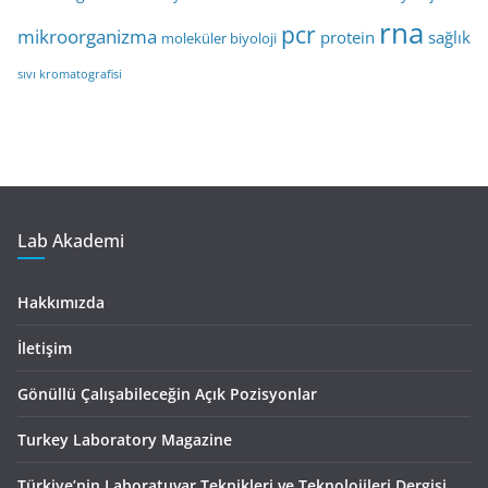
rna
pcr
mikroorganizma
protein
sağlık
moleküler biyoloji
sıvı kromatografisi
Lab Akademi
Hakkımızda
İletişim
Gönüllü Çalışabileceğin Açık Pozisyonlar
Turkey Laboratory Magazine
Türkiye’nin Laboratuvar Teknikleri ve Teknolojileri Dergisi