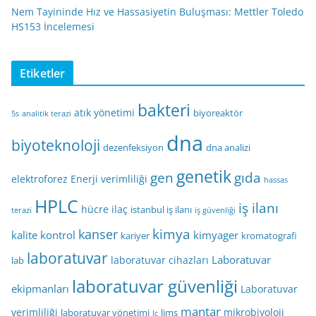
Nem Tayininde Hız ve Hassasiyetin Buluşması: Mettler Toledo
HS153 İncelemesi
Etiketler
bakteri
atık yönetimi
biyoreaktör
5s
analitik terazi
dna
biyoteknoloji
dezenfeksiyon
dna analizi
genetik
gen
gıda
elektroforez
Enerji verimliliği
hassas
HPLC
iş ilanı
hücre
ilaç
istanbul iş ilanı
terazi
iş güvenliği
kimya
kanser
kalite kontrol
kimyager
kariyer
kromatografi
laboratuvar
Laboratuvar
laboratuvar cihazları
lab
laboratuvar güvenliği
ekipmanları
Laboratuvar
mantar
verimliliği
mikrobiyoloji
laboratuvar yönetimi
lims
lc