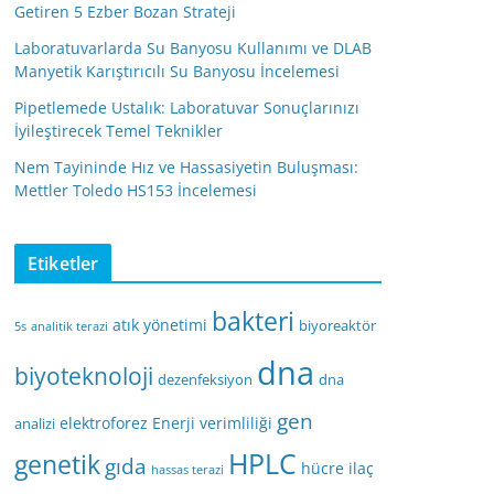
Getiren 5 Ezber Bozan Strateji
Laboratuvarlarda Su Banyosu Kullanımı ve DLAB
Manyetik Karıştırıcılı Su Banyosu İncelemesi
Pipetlemede Ustalık: Laboratuvar Sonuçlarınızı
İyileştirecek Temel Teknikler
Nem Tayininde Hız ve Hassasiyetin Buluşması:
Mettler Toledo HS153 İncelemesi
Etiketler
bakteri
atık yönetimi
biyoreaktör
5s
analitik terazi
dna
biyoteknoloji
dezenfeksiyon
dna
gen
elektroforez
Enerji verimliliği
analizi
HPLC
genetik
gıda
hücre
ilaç
hassas terazi