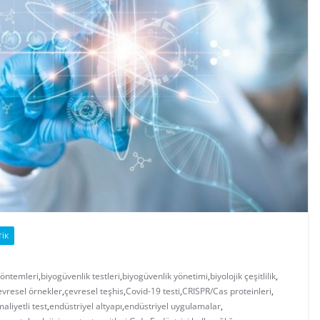
TIK
yöntemleri
,
biyogüvenlik testleri
,
biyogüvenlik yönetimi
,
biyolojik çeşitlilik
,
evresel örnekler
,
çevresel teşhis
,
Covid-19 testi
,
CRISPR/Cas proteinleri
,
aliyetli test
,
endüstriyel altyapı
,
endüstriyel uygulamalar
,