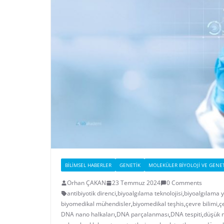
BILIMSEL HABERLER
GENETIK
MOLEKÜLER BIYOLOJI VE GENE
Orhan ÇAKAN
23 Temmuz 2024
0 Comments
antibiyotik direnci
,
biyoalgılama teknolojisi
,
biyoalgılama 
biyomedikal mühendisler
,
biyomedikal teşhis
,
çevre bilimi
,
ç
DNA nano halkaları
,
DNA parçalanması
,
DNA tespiti
,
düşük m