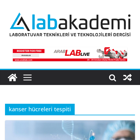
Skip
to
content
kanser hücreleri tespiti