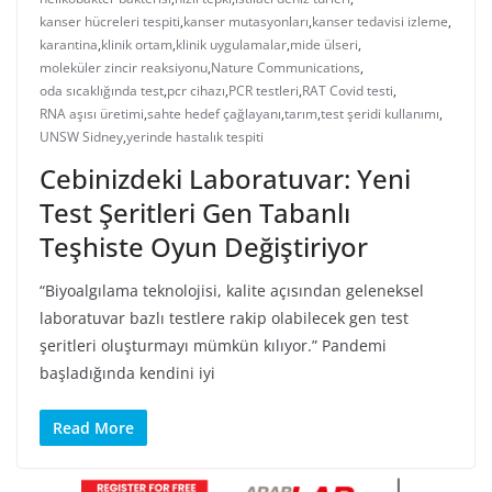
kanser hücreleri tespiti
,
kanser mutasyonları
,
kanser tedavisi izleme
,
karantina
,
klinik ortam
,
klinik uygulamalar
,
mide ülseri
,
moleküler zincir reaksiyonu
,
Nature Communications
,
oda sıcaklığında test
,
pcr cihazı
,
PCR testleri
,
RAT Covid testi
,
RNA aşısı üretimi
,
sahte hedef çağlayanı
,
tarım
,
test şeridi kullanımı
,
UNSW Sidney
,
yerinde hastalık tespiti
Cebinizdeki Laboratuvar: Yeni
Test Şeritleri Gen Tabanlı
Teşhiste Oyun Değiştiriyor
“Biyoalgılama teknolojisi, kalite açısından geleneksel
laboratuvar bazlı testlere rakip olabilecek gen test
şeritleri oluşturmayı mümkün kılıyor.” Pandemi
başladığında kendini iyi
Read More