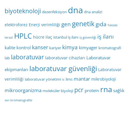
dna
biyoteknoloji
dezenfeksiyon
dna analizi
genetik
gen
gıda
elektroforez
Enerji verimliliği
hassas
HPLC
iş ilanı
hücre
ilaç
istanbul iş ilanı
terazi
iş güvenliği
kimya
kanser
kalite kontrol
kimyager
kariyer
kromatografi
laboratuvar
Laboratuvar
laboratuvar cihazları
lab
laboratuvar güvenliği
ekipmanları
Laboratuvar
mantar
verimliliği
mikrobiyoloji
laboratuvar yönetimi
lims
lc
rna
pcr
mikroorganizma
protein
sağlık
moleküler biyoloji
sıvı kromatografisi