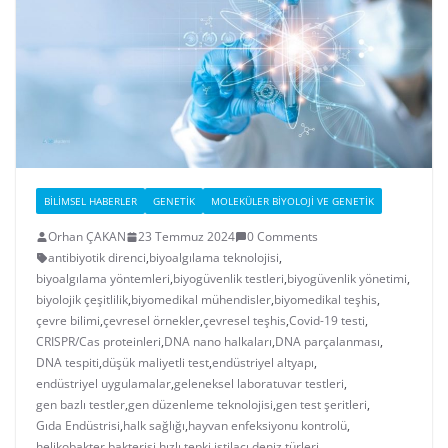
BILIMSEL HABERLER
GENETIK
MOLEKÜLER BIYOLOJI VE GENETIK
Orhan ÇAKAN
23 Temmuz 2024
0 Comments
antibiyotik direnci
,
biyoalgılama teknolojisi
,
biyoalgılama yöntemleri
,
biyogüvenlik testleri
,
biyogüvenlik yönetimi
,
biyolojik çeşitlilik
,
biyomedikal mühendisler
,
biyomedikal teşhis
,
çevre bilimi
,
çevresel örnekler
,
çevresel teşhis
,
Covid-19 testi
,
CRISPR/Cas proteinleri
,
DNA nano halkaları
,
DNA parçalanması
,
DNA tespiti
,
düşük maliyetli test
,
endüstriyel altyapı
,
endüstriyel uygulamalar
,
geleneksel laboratuvar testleri
,
gen bazlı testler
,
gen düzenleme teknolojisi
,
gen test şeritleri
,
Gıda Endüstrisi
,
halk sağlığı
,
hayvan enfeksiyonu kontrolü
,
helikobakter bakterisi
,
hızlı tepki
,
istilacı deniz türleri
,