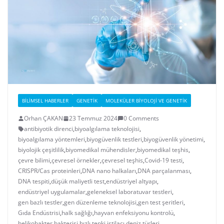
BILIMSEL HABERLER
GENETIK
MOLEKÜLER BIYOLOJI VE GENETIK
Orhan ÇAKAN
23 Temmuz 2024
0 Comments
antibiyotik direnci
,
biyoalgılama teknolojisi
,
biyoalgılama yöntemleri
,
biyogüvenlik testleri
,
biyogüvenlik yönetimi
,
biyolojik çeşitlilik
,
biyomedikal mühendisler
,
biyomedikal teşhis
,
çevre bilimi
,
çevresel örnekler
,
çevresel teşhis
,
Covid-19 testi
,
CRISPR/Cas proteinleri
,
DNA nano halkaları
,
DNA parçalanması
,
DNA tespiti
,
düşük maliyetli test
,
endüstriyel altyapı
,
endüstriyel uygulamalar
,
geleneksel laboratuvar testleri
,
gen bazlı testler
,
gen düzenleme teknolojisi
,
gen test şeritleri
,
Gıda Endüstrisi
,
halk sağlığı
,
hayvan enfeksiyonu kontrolü
,
helikobakter bakterisi
,
hızlı tepki
,
istilacı deniz türleri
,