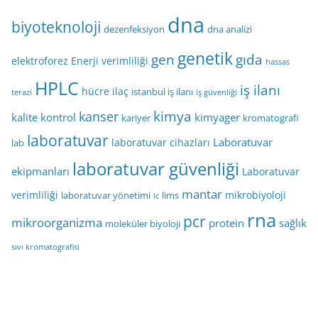
dna
biyoteknoloji
dezenfeksiyon
dna analizi
genetik
gen
gıda
elektroforez
Enerji verimliliği
hassas
HPLC
iş ilanı
hücre
ilaç
istanbul iş ilanı
terazi
iş güvenliği
kimya
kanser
kalite kontrol
kimyager
kariyer
kromatografi
laboratuvar
Laboratuvar
laboratuvar cihazları
lab
laboratuvar güvenliği
ekipmanları
Laboratuvar
mantar
verimliliği
mikrobiyoloji
laboratuvar yönetimi
lims
lc
rna
pcr
mikroorganizma
protein
sağlık
moleküler biyoloji
sıvı kromatografisi