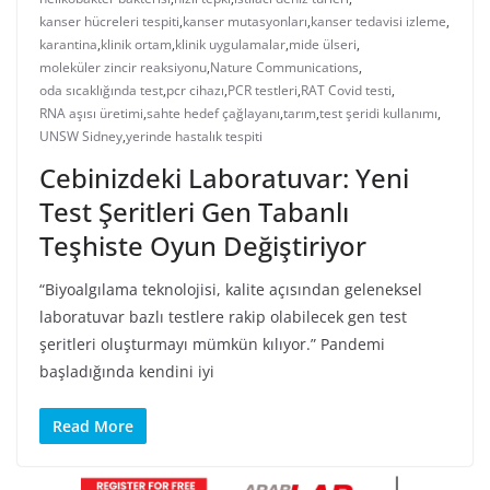
kanser hücreleri tespiti
,
kanser mutasyonları
,
kanser tedavisi izleme
,
karantina
,
klinik ortam
,
klinik uygulamalar
,
mide ülseri
,
moleküler zincir reaksiyonu
,
Nature Communications
,
oda sıcaklığında test
,
pcr cihazı
,
PCR testleri
,
RAT Covid testi
,
RNA aşısı üretimi
,
sahte hedef çağlayanı
,
tarım
,
test şeridi kullanımı
,
UNSW Sidney
,
yerinde hastalık tespiti
Cebinizdeki Laboratuvar: Yeni
Test Şeritleri Gen Tabanlı
Teşhiste Oyun Değiştiriyor
“Biyoalgılama teknolojisi, kalite açısından geleneksel
laboratuvar bazlı testlere rakip olabilecek gen test
şeritleri oluşturmayı mümkün kılıyor.” Pandemi
başladığında kendini iyi
Read More