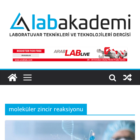
Skip
to
content
moleküler zincir reaksiyonu