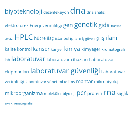
dna
biyoteknoloji
dezenfeksiyon
dna analizi
genetik
gen
gıda
elektroforez
Enerji verimliliği
hassas
HPLC
iş ilanı
hücre
ilaç
istanbul iş ilanı
terazi
iş güvenliği
kimya
kanser
kalite kontrol
kimyager
kariyer
kromatografi
laboratuvar
Laboratuvar
laboratuvar cihazları
lab
laboratuvar güvenliği
ekipmanları
Laboratuvar
mantar
verimliliği
mikrobiyoloji
laboratuvar yönetimi
lims
lc
rna
pcr
mikroorganizma
protein
sağlık
moleküler biyoloji
sıvı kromatografisi