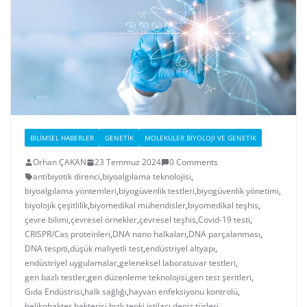
BILIMSEL HABERLER
GENETIK
MOLEKÜLER BIYOLOJI VE GENETIK
Orhan ÇAKAN
23 Temmuz 2024
0 Comments
antibiyotik direnci
,
biyoalgılama teknolojisi
,
biyoalgılama yöntemleri
,
biyogüvenlik testleri
,
biyogüvenlik yönetimi
,
biyolojik çeşitlilik
,
biyomedikal mühendisler
,
biyomedikal teşhis
,
çevre bilimi
,
çevresel örnekler
,
çevresel teşhis
,
Covid-19 testi
,
CRISPR/Cas proteinleri
,
DNA nano halkaları
,
DNA parçalanması
,
DNA tespiti
,
düşük maliyetli test
,
endüstriyel altyapı
,
endüstriyel uygulamalar
,
geleneksel laboratuvar testleri
,
gen bazlı testler
,
gen düzenleme teknolojisi
,
gen test şeritleri
,
Gıda Endüstrisi
,
halk sağlığı
,
hayvan enfeksiyonu kontrolü
,
helikobakter bakterisi
,
hızlı tepki
,
istilacı deniz türleri
,