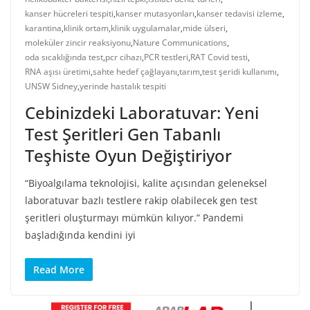
kanser hücreleri tespiti
,
kanser mutasyonları
,
kanser tedavisi izleme
,
karantina
,
klinik ortam
,
klinik uygulamalar
,
mide ülseri
,
moleküler zincir reaksiyonu
,
Nature Communications
,
oda sıcaklığında test
,
pcr cihazı
,
PCR testleri
,
RAT Covid testi
,
RNA aşısı üretimi
,
sahte hedef çağlayanı
,
tarım
,
test şeridi kullanımı
,
UNSW Sidney
,
yerinde hastalık tespiti
Cebinizdeki Laboratuvar: Yeni
Test Şeritleri Gen Tabanlı
Teşhiste Oyun Değiştiriyor
“Biyoalgılama teknolojisi, kalite açısından geleneksel
laboratuvar bazlı testlere rakip olabilecek gen test
şeritleri oluşturmayı mümkün kılıyor.” Pandemi
başladığında kendini iyi
Read More