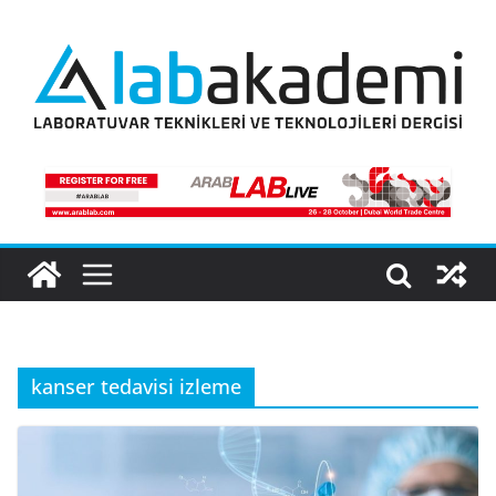
Skip
to
content
kanser tedavisi izleme