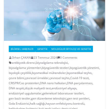
BILIMSEL HABERLER
GENETIK
MOLEKÜLER BIYOLOJI VE GENETIK
Orhan ÇAKAN
23 Temmuz 2024
0 Comments
antibiyotik direnci
,
biyoalgılama teknolojisi
,
biyoalgılama yöntemleri
,
biyogüvenlik testleri
,
biyogüvenlik yönetimi
,
biyolojik çeşitlilik
,
biyomedikal mühendisler
,
biyomedikal teşhis
,
çevre bilimi
,
çevresel örnekler
,
çevresel teşhis
,
Covid-19 testi
,
CRISPR/Cas proteinleri
,
DNA nano halkaları
,
DNA parçalanması
,
DNA tespiti
,
düşük maliyetli test
,
endüstriyel altyapı
,
endüstriyel uygulamalar
,
geleneksel laboratuvar testleri
,
gen bazlı testler
,
gen düzenleme teknolojisi
,
gen test şeritleri
,
Gıda Endüstrisi
,
halk sağlığı
,
hayvan enfeksiyonu kontrolü
,
helikobakter bakterisi
,
hızlı tepki
,
istilacı deniz türleri
,