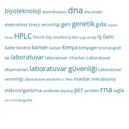
dna
biyoteknoloji
dezenfeksiyon
dna analizi
genetik
gen
gıda
elektroforez
Enerji verimliliği
hassas
HPLC
iş ilanı
hücre
ilaç
istanbul iş ilanı
terazi
iş güvenliği
kimya
kanser
kalite kontrol
kimyager
kariyer
kromatografi
laboratuvar
Laboratuvar
laboratuvar cihazları
lab
laboratuvar güvenliği
ekipmanları
Laboratuvar
mantar
verimliliği
mikrobiyoloji
laboratuvar yönetimi
lims
lc
rna
pcr
mikroorganizma
protein
sağlık
moleküler biyoloji
sıvı kromatografisi