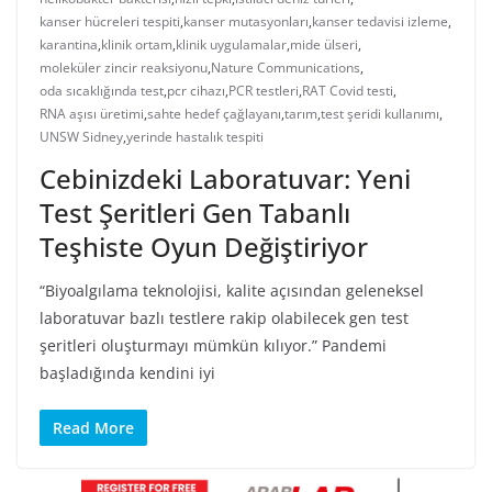
kanser hücreleri tespiti
,
kanser mutasyonları
,
kanser tedavisi izleme
,
karantina
,
klinik ortam
,
klinik uygulamalar
,
mide ülseri
,
moleküler zincir reaksiyonu
,
Nature Communications
,
oda sıcaklığında test
,
pcr cihazı
,
PCR testleri
,
RAT Covid testi
,
RNA aşısı üretimi
,
sahte hedef çağlayanı
,
tarım
,
test şeridi kullanımı
,
UNSW Sidney
,
yerinde hastalık tespiti
Cebinizdeki Laboratuvar: Yeni
Test Şeritleri Gen Tabanlı
Teşhiste Oyun Değiştiriyor
“Biyoalgılama teknolojisi, kalite açısından geleneksel
laboratuvar bazlı testlere rakip olabilecek gen test
şeritleri oluşturmayı mümkün kılıyor.” Pandemi
başladığında kendini iyi
Read More