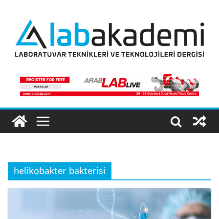
Skip
to
content
helikobakter bakterisi