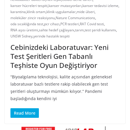
kanser hücreleri tespiti
,
kanser mutasyonları
,
kanser tedavisi izleme
,
karantina
,
klinik ortam
,
klinik uygulamalar
,
mide ülseri
,
moleküler zincir reaksiyonu
,
Nature Communications
,
oda sıcaklığında test
,
pcr cihazı
,
PCR testleri
,
RAT Covid testi
,
RNA aşısı üretimi
,
sahte hedef çağlayanı
,
tarım
,
test şeridi kullanımı
,
UNSW Sidney
,
yerinde hastalık tespiti
Cebinizdeki Laboratuvar: Yeni
Test Şeritleri Gen Tabanlı
Teşhiste Oyun Değiştiriyor
“Biyoalgılama teknolojisi, kalite açısından geleneksel
laboratuvar bazlı testlere rakip olabilecek gen test
şeritleri oluşturmayı mümkün kılıyor.” Pandemi
başladığında kendini iyi
Read More