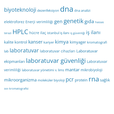
dna
biyoteknoloji
dezenfeksiyon
dna analizi
genetik
gen
gıda
elektroforez
Enerji verimliliği
hassas
HPLC
iş ilanı
hücre
ilaç
istanbul iş ilanı
terazi
iş güvenliği
kimya
kanser
kalite kontrol
kimyager
kariyer
kromatografi
laboratuvar
Laboratuvar
laboratuvar cihazları
lab
laboratuvar güvenliği
ekipmanları
Laboratuvar
mantar
verimliliği
mikrobiyoloji
laboratuvar yönetimi
lims
lc
rna
pcr
mikroorganizma
protein
sağlık
moleküler biyoloji
sıvı kromatografisi