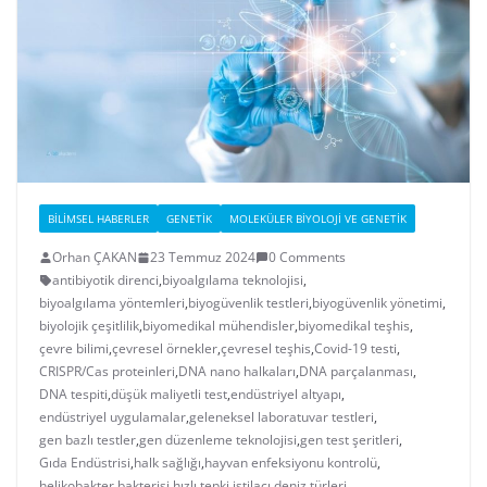
BILIMSEL HABERLER
GENETIK
MOLEKÜLER BIYOLOJI VE GENETIK
Orhan ÇAKAN
23 Temmuz 2024
0 Comments
antibiyotik direnci
,
biyoalgılama teknolojisi
,
biyoalgılama yöntemleri
,
biyogüvenlik testleri
,
biyogüvenlik yönetimi
,
biyolojik çeşitlilik
,
biyomedikal mühendisler
,
biyomedikal teşhis
,
çevre bilimi
,
çevresel örnekler
,
çevresel teşhis
,
Covid-19 testi
,
CRISPR/Cas proteinleri
,
DNA nano halkaları
,
DNA parçalanması
,
DNA tespiti
,
düşük maliyetli test
,
endüstriyel altyapı
,
endüstriyel uygulamalar
,
geleneksel laboratuvar testleri
,
gen bazlı testler
,
gen düzenleme teknolojisi
,
gen test şeritleri
,
Gıda Endüstrisi
,
halk sağlığı
,
hayvan enfeksiyonu kontrolü
,
helikobakter bakterisi
,
hızlı tepki
,
istilacı deniz türleri
,