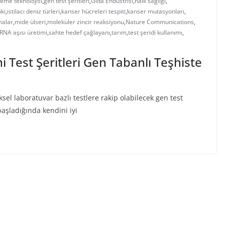
eme teknolojisi
,
gen test şeritleri
,
Gıda Endüstrisi
,
halk sağlığı
,
pki
,
istilacı deniz türleri
,
kanser hücreleri tespiti
,
kanser mutasyonları
,
malar
,
mide ülseri
,
moleküler zincir reaksiyonu
,
Nature Communications
,
RNA aşısı üretimi
,
sahte hedef çağlayanı
,
tarım
,
test şeridi kullanımı
,
 Test Şeritleri Gen Tabanlı Teşhiste
ksel laboratuvar bazlı testlere rakip olabilecek gen test
aşladığında kendini iyi