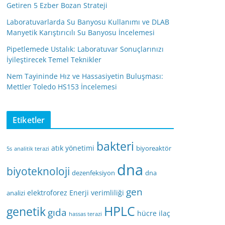
Getiren 5 Ezber Bozan Strateji
Laboratuvarlarda Su Banyosu Kullanımı ve DLAB
Manyetik Karıştırıcılı Su Banyosu İncelemesi
Pipetlemede Ustalık: Laboratuvar Sonuçlarınızı
İyileştirecek Temel Teknikler
Nem Tayininde Hız ve Hassasiyetin Buluşması:
Mettler Toledo HS153 İncelemesi
Etiketler
bakteri
atık yönetimi
biyoreaktör
5s
analitik terazi
dna
biyoteknoloji
dezenfeksiyon
dna
gen
elektroforez
Enerji verimliliği
analizi
HPLC
genetik
gıda
hücre
ilaç
hassas terazi