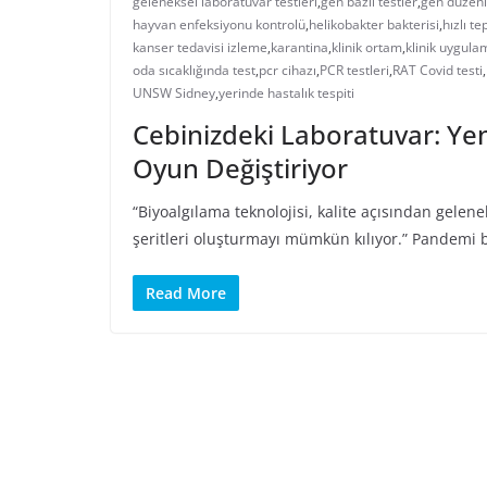
geleneksel laboratuvar testleri
,
gen bazlı testler
,
gen düzenl
hayvan enfeksiyonu kontrolü
,
helikobakter bakterisi
,
hızlı te
kanser tedavisi izleme
,
karantina
,
klinik ortam
,
klinik uygula
oda sıcaklığında test
,
pcr cihazı
,
PCR testleri
,
RAT Covid testi
,
UNSW Sidney
,
yerinde hastalık tespiti
Cebinizdeki Laboratuvar: Yeni
Oyun Değiştiriyor
“Biyoalgılama teknolojisi, kalite açısından gelene
şeritleri oluşturmayı mümkün kılıyor.” Pandemi b
Read More