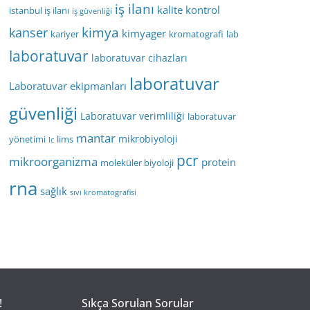
iş ilanı
kalite kontrol
istanbul iş ilanı
iş güvenliği
kimya
kanser
kimyager
kariyer
kromatografi
lab
laboratuvar
laboratuvar cihazları
laboratuvar
Laboratuvar ekipmanları
güvenliği
Laboratuvar verimliliği
laboratuvar
mantar
mikrobiyoloji
yönetimi
lims
lc
pcr
mikroorganizma
protein
moleküler biyoloji
rna
sağlık
sıvı kromatografisi
!
Sıkça Sorulan Sorular