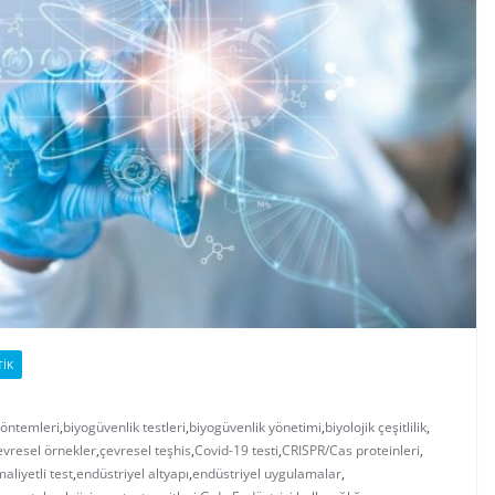
TIK
yöntemleri
,
biyogüvenlik testleri
,
biyogüvenlik yönetimi
,
biyolojik çeşitlilik
,
evresel örnekler
,
çevresel teşhis
,
Covid-19 testi
,
CRISPR/Cas proteinleri
,
aliyetli test
,
endüstriyel altyapı
,
endüstriyel uygulamalar
,