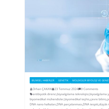
BILIMSEL HABERLER
GENETIK
MOLEKÜLER BIYOLOJI VE GENE
Orhan ÇAKAN
23 Temmuz 2024
0 Comments
antibiyotik direnci
,
biyoalgılama teknolojisi
,
biyoalgılama 
biyomedikal mühendisler
,
biyomedikal teşhis
,
çevre bilimi
,
ç
DNA nano halkaları
,
DNA parçalanması
,
DNA tespiti
,
düşük m