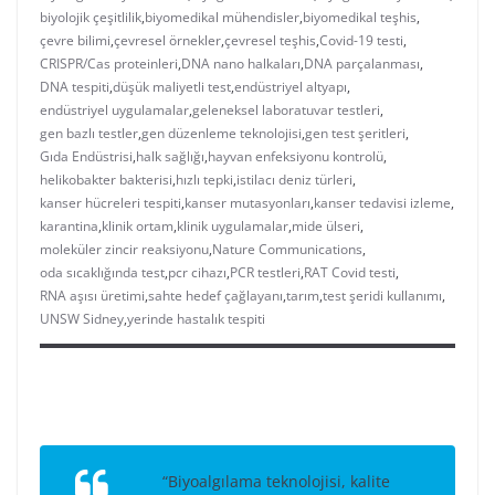
biyolojik çeşitlilik
,
biyomedikal mühendisler
,
biyomedikal teşhis
,
çevre bilimi
,
çevresel örnekler
,
çevresel teşhis
,
Covid-19 testi
,
CRISPR/Cas proteinleri
,
DNA nano halkaları
,
DNA parçalanması
,
DNA tespiti
,
düşük maliyetli test
,
endüstriyel altyapı
,
endüstriyel uygulamalar
,
geleneksel laboratuvar testleri
,
gen bazlı testler
,
gen düzenleme teknolojisi
,
gen test şeritleri
,
Gıda Endüstrisi
,
halk sağlığı
,
hayvan enfeksiyonu kontrolü
,
helikobakter bakterisi
,
hızlı tepki
,
istilacı deniz türleri
,
kanser hücreleri tespiti
,
kanser mutasyonları
,
kanser tedavisi izleme
,
karantina
,
klinik ortam
,
klinik uygulamalar
,
mide ülseri
,
moleküler zincir reaksiyonu
,
Nature Communications
,
oda sıcaklığında test
,
pcr cihazı
,
PCR testleri
,
RAT Covid testi
,
RNA aşısı üretimi
,
sahte hedef çağlayanı
,
tarım
,
test şeridi kullanımı
,
UNSW Sidney
,
yerinde hastalık tespiti
“Biyoalgılama teknolojisi, kalite