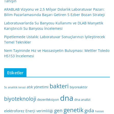
Tanışın
ARABLAB Vizyonu ve 2,5 Milyar Dolarlık Laboratuvar Pazarı:
Bilim Pazarlamasında Başarı Getiren 5 Ezber Bozan Strateji
Laboratuvarlarda Su Banyosu Kullanımı ve DLAB Manyetik
Karıştırıcılı Su Banyosu İncelemesi
Pipetlemede Ustalık: Laboratuvar Sonuçlarınızı İyileştirecek
Temel Teknikler
Nem Tayininde Hız ve Hassasiyetin Buluşması: Mettler Toledo
HS153 İncelemesi
Etiketler
bakteri
atık yönetimi
biyoreaktör
5s
analitik terazi
dna
biyoteknoloji
dezenfeksiyon
dna analizi
genetik
gen
gıda
elektroforez
Enerji verimliliği
hassas