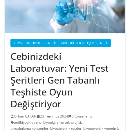
BILIMSEL HABERLER
GENETIK
MOLEKÜLER BIYOLOJI VE GENETIK
Cebinizdeki
Laboratuvar: Yeni Test
Şeritleri Gen Tabanlı
Teşhiste Oyun
Değiştiriyor
Orhan ÇAKAN
23 Temmuz 2024
0 Comments
antibiyotik direnci
,
biyoalgılama teknolojisi
,
biyoalgılama yöntemleri
,
biyogüvenlik testleri
,
biyogüvenlik yönetimi
,