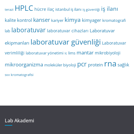
HPLC
iş ilanı
hücre
ilaç
istanbul iş ilanı
terazi
iş güvenliği
kimya
kanser
kalite kontrol
kimyager
kariyer
kromatografi
laboratuvar
Laboratuvar
laboratuvar cihazları
lab
laboratuvar güvenliği
ekipmanları
Laboratuvar
mantar
verimliliği
mikrobiyoloji
laboratuvar yönetimi
lims
lc
rna
pcr
mikroorganizma
protein
sağlık
moleküler biyoloji
sıvı kromatografisi
Lab Akademi