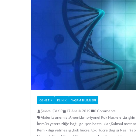
GENETIK
KLINIK
YAŞAM BILIMLERI
Şevval ÇAKIR
17 Aralık 2019
0 Comments
Akdeniz anemisi
,
Anemi
,
Embriyonel Kök Hücreler
,
Erişkin
İmmün yetersizliğe bağlı gelişen hastalıklar
,
Kalıtsal metabo
Kemik iliği yetmezliği
,
kök hücre
,
Kök Hücre Bağışı Nasıl Yapı