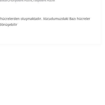
lıkları
,
Pluripotent Hücre
,
Totipotent Hücre
 hücrelerden oluşmaktadır. Vücudumuzdaki Bazı hücreler
 dönüşebilir