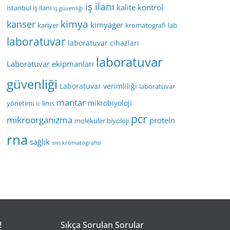
iş ilanı
kalite kontrol
istanbul iş ilanı
iş güvenliği
kimya
kanser
kimyager
kariyer
kromatografi
lab
laboratuvar
laboratuvar cihazları
laboratuvar
Laboratuvar ekipmanları
güvenliği
Laboratuvar verimliliği
laboratuvar
mantar
mikrobiyoloji
yönetimi
lims
lc
pcr
mikroorganizma
protein
moleküler biyoloji
rna
sağlık
sıvı kromatografisi
!
Sıkça Sorulan Sorular