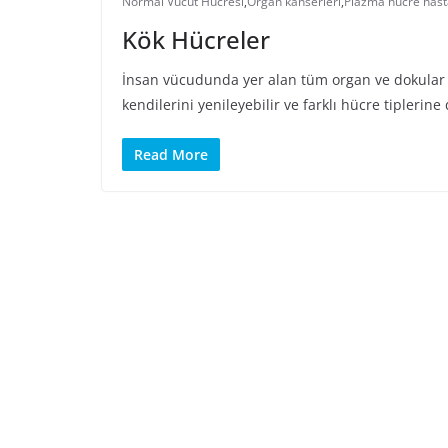
Normal Vücut Hücresi
,
Organ kanserleri
,
Plazma hücre hasta
Kök Hücreler
İnsan vücudunda yer alan tüm organ ve dokular
kendilerini yenileyebilir ve farklı hücre tiplerine
Read More