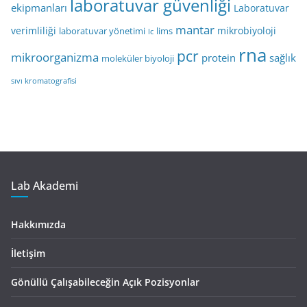
laboratuvar güvenliği
ekipmanları
Laboratuvar
mantar
verimliliği
mikrobiyoloji
laboratuvar yönetimi
lims
lc
rna
pcr
mikroorganizma
protein
sağlık
moleküler biyoloji
sıvı kromatografisi
Lab Akademi
Hakkımızda
İletişim
Gönüllü Çalışabileceğin Açık Pozisyonlar