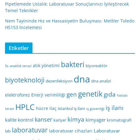
Pipetlemede Ustalık: Laboratuvar Sonuçlarınızı İyileştirecek
Temel Teknikler
Nem Tayininde Hız ve Hassasiyetin Buluşması: Mettler Toledo
HS153 İncelemesi
Etiketler
bakteri
atık yönetimi
biyoreaktör
5s
analitik terazi
dna
biyoteknoloji
dezenfeksiyon
dna analizi
genetik
gen
gıda
elektroforez
Enerji verimliliği
hassas
HPLC
iş ilanı
hücre
ilaç
istanbul iş ilanı
terazi
iş güvenliği
kimya
kanser
kalite kontrol
kimyager
kariyer
kromatografi
laboratuvar
Laboratuvar
laboratuvar cihazları
lab