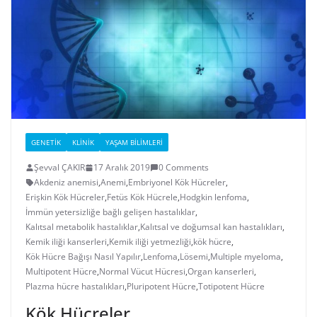
GENETIK
KLINIK
YAŞAM BILIMLERI
Şevval ÇAKIR
17 Aralık 2019
0 Comments
Akdeniz anemisi
,
Anemi
,
Embriyonel Kök Hücreler
,
Erişkin Kök Hücreler
,
Fetüs Kök Hücrele
,
Hodgkin lenfoma
,
İmmün yetersizliğe bağlı gelişen hastalıklar
,
Kalıtsal metabolik hastalıklar
,
Kalıtsal ve doğumsal kan hastalıkları
,
Kemik iliği kanserleri
,
Kemik iliği yetmezliği
,
kök hücre
,
Kök Hücre Bağışı Nasıl Yapılır
,
Lenfoma
,
Lösemi
,
Multiple myeloma
,
Multipotent Hücre
,
Normal Vücut Hücresi
,
Organ kanserleri
,
Plazma hücre hastalıkları
,
Pluripotent Hücre
,
Totipotent Hücre
Kök Hücreler