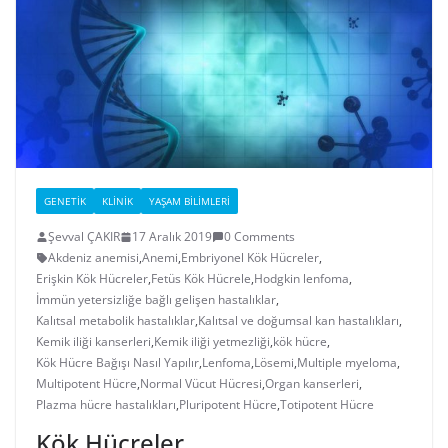
GENETIK
KLINIK
YAŞAM BILIMLERI
Şevval ÇAKIR
17 Aralık 2019
0 Comments
Akdeniz anemisi
,
Anemi
,
Embriyonel Kök Hücreler
,
Erişkin Kök Hücreler
,
Fetüs Kök Hücrele
,
Hodgkin lenfoma
,
İmmün yetersizliğe bağlı gelişen hastalıklar
,
Kalıtsal metabolik hastalıklar
,
Kalıtsal ve doğumsal kan hastalıkları
,
Kemik iliği kanserleri
,
Kemik iliği yetmezliği
,
kök hücre
,
Kök Hücre Bağışı Nasıl Yapılır
,
Lenfoma
,
Lösemi
,
Multiple myeloma
,
Multipotent Hücre
,
Normal Vücut Hücresi
,
Organ kanserleri
,
Plazma hücre hastalıkları
,
Pluripotent Hücre
,
Totipotent Hücre
Kök Hücreler