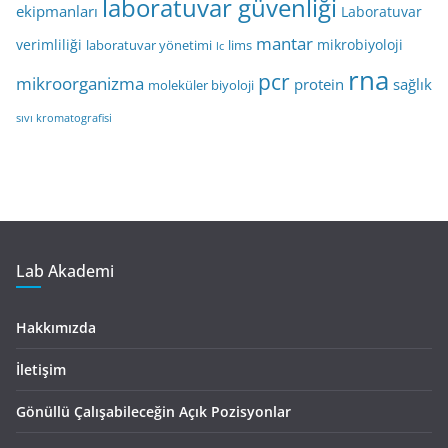
laboratuvar güvenliği
ekipmanları
Laboratuvar
mantar
verimliliği
mikrobiyoloji
laboratuvar yönetimi
lims
lc
rna
pcr
mikroorganizma
protein
sağlık
moleküler biyoloji
sıvı kromatografisi
Lab Akademi
Hakkımızda
İletişim
Gönüllü Çalışabileceğin Açık Pozisyonlar