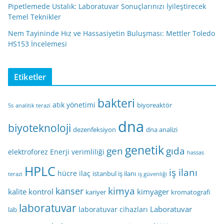
Pipetlemede Ustalık: Laboratuvar Sonuçlarınızı İyileştirecek
Temel Teknikler
Nem Tayininde Hız ve Hassasiyetin Buluşması: Mettler Toledo
HS153 İncelemesi
Etiketler
bakteri
atık yönetimi
biyoreaktör
5s
analitik terazi
dna
biyoteknoloji
dezenfeksiyon
dna analizi
genetik
gen
gıda
elektroforez
Enerji verimliliği
hassas
HPLC
iş ilanı
hücre
ilaç
istanbul iş ilanı
terazi
iş güvenliği
kimya
kanser
kalite kontrol
kimyager
kariyer
kromatografi
laboratuvar
Laboratuvar
laboratuvar cihazları
lab