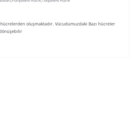
lıkları
,
Pluripotent Hücre
,
Totipotent Hücre
 hücrelerden oluşmaktadır. Vücudumuzdaki Bazı hücreler
 dönüşebilir