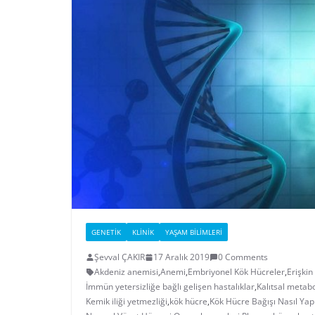
GENETIK
KLINIK
YAŞAM BILIMLERI
Şevval ÇAKIR
17 Aralık 2019
0 Comments
Akdeniz anemisi
,
Anemi
,
Embriyonel Kök Hücreler
,
Erişkin
İmmün yetersizliğe bağlı gelişen hastalıklar
,
Kalıtsal metabo
Kemik iliği yetmezliği
,
kök hücre
,
Kök Hücre Bağışı Nasıl Yapı