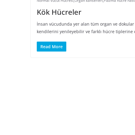
Normal Vücut Hücresi
,
Organ kanserleri
,
Plazma hücre hasta
Kök Hücreler
İnsan vücudunda yer alan tüm organ ve dokular
kendilerini yenileyebilir ve farklı hücre tiplerine
Read More