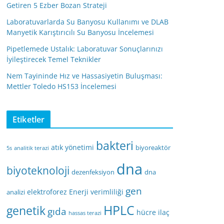
Getiren 5 Ezber Bozan Strateji
Laboratuvarlarda Su Banyosu Kullanımı ve DLAB
Manyetik Karıştırıcılı Su Banyosu İncelemesi
Pipetlemede Ustalık: Laboratuvar Sonuçlarınızı
İyileştirecek Temel Teknikler
Nem Tayininde Hız ve Hassasiyetin Buluşması:
Mettler Toledo HS153 İncelemesi
Etiketler
bakteri
atık yönetimi
biyoreaktör
5s
analitik terazi
dna
biyoteknoloji
dezenfeksiyon
dna
gen
elektroforez
Enerji verimliliği
analizi
HPLC
genetik
gıda
hücre
ilaç
hassas terazi