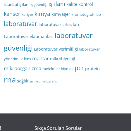
iş ilanı
kalite kontrol
istanbul iş ilanı
iş güvenliği
kimya
kanser
kimyager
kariyer
kromatografi
lab
laboratuvar
laboratuvar cihazları
laboratuvar
Laboratuvar ekipmanları
güvenliği
Laboratuvar verimliliği
laboratuvar
mantar
mikrobiyoloji
yönetimi
lims
lc
pcr
mikroorganizma
protein
moleküler biyoloji
rna
sağlık
sıvı kromatografisi
!
Sıkça Sorulan Sorular