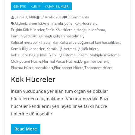
GENETIK
KLINIK
YAŞAM BILIMLERI
Şevval ÇAKIR
17 Aralık 2019
0 Comments
Akdeniz anemisi
,
Anemi
,
Embriyonel Kök Hücreler
,
Erişkin Kök Hücreler
,
Fetüs Kök Hücrele
,
Hodgkin lenfoma
,
İmmün yetersizliğe bağlı gelişen hastalıklar
,
Kalıtsal metabolik hastalıklar
,
Kalıtsal ve doğumsal kan hastalıkları
,
Kemik iliği kanserleri
,
Kemik iliği yetmezliği
,
kök hücre
,
Kök Hücre Bağışı Nasıl Yapılır
,
Lenfoma
,
Lösemi
,
Multiple myeloma
,
Multipotent Hücre
,
Normal Vücut Hücresi
,
Organ kanserleri
,
Plazma hücre hastalıkları
,
Pluripotent Hücre
,
Totipotent Hücre
Kök Hücreler
İnsan vücudunda yer alan tüm organ ve dokular
hücrelerden oluşmaktadır. Vücudumuzdaki Bazı
hücreler kendilerini yenileyebilir ve farklı hücre
tiplerine dönüşebilir
Read More