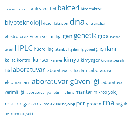
bakteri
atık yönetimi
biyoreaktör
5s
analitik terazi
dna
biyoteknoloji
dezenfeksiyon
dna analizi
genetik
gen
gıda
elektroforez
Enerji verimliliği
hassas
HPLC
iş ilanı
hücre
ilaç
istanbul iş ilanı
terazi
iş güvenliği
kimya
kanser
kalite kontrol
kimyager
kariyer
kromatografi
laboratuvar
Laboratuvar
laboratuvar cihazları
lab
laboratuvar güvenliği
ekipmanları
Laboratuvar
mantar
verimliliği
mikrobiyoloji
laboratuvar yönetimi
lims
lc
rna
pcr
mikroorganizma
protein
sağlık
moleküler biyoloji
sıvı kromatografisi