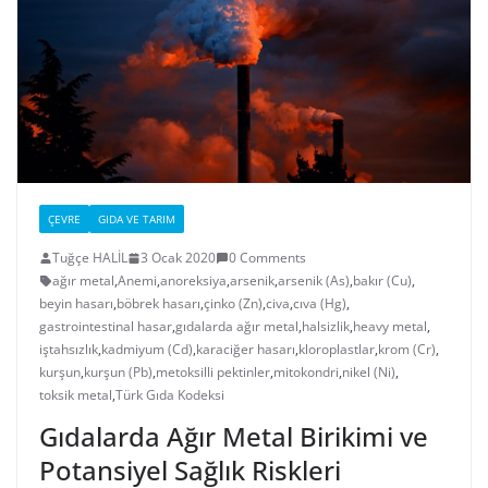
ÇEVRE
GIDA VE TARIM
Tuğçe HALİL
3 Ocak 2020
0 Comments
ağır metal
,
Anemi
,
anoreksiya
,
arsenik
,
arsenik (As)
,
bakır (Cu)
,
beyin hasarı
,
böbrek hasarı
,
çinko (Zn)
,
civa
,
cıva (Hg)
,
gastrointestinal hasar
,
gıdalarda ağır metal
,
halsizlik
,
heavy metal
,
iştahsızlık
,
kadmiyum (Cd)
,
karaciğer hasarı
,
kloroplastlar
,
krom (Cr)
,
kurşun
,
kurşun (Pb)
,
metoksilli pektinler
,
mitokondri
,
nikel (Ni)
,
toksik metal
,
Türk Gıda Kodeksi
Gıdalarda Ağır Metal Birikimi ve
Potansiyel Sağlık Riskleri