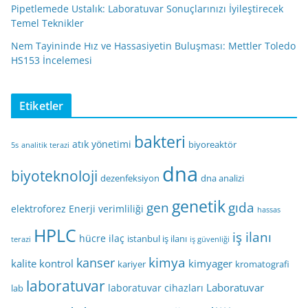
Pipetlemede Ustalık: Laboratuvar Sonuçlarınızı İyileştirecek
Temel Teknikler
Nem Tayininde Hız ve Hassasiyetin Buluşması: Mettler Toledo
HS153 İncelemesi
Etiketler
bakteri
atık yönetimi
biyoreaktör
5s
analitik terazi
dna
biyoteknoloji
dezenfeksiyon
dna analizi
genetik
gen
gıda
elektroforez
Enerji verimliliği
hassas
HPLC
iş ilanı
hücre
ilaç
istanbul iş ilanı
terazi
iş güvenliği
kimya
kanser
kalite kontrol
kimyager
kariyer
kromatografi
laboratuvar
Laboratuvar
laboratuvar cihazları
lab