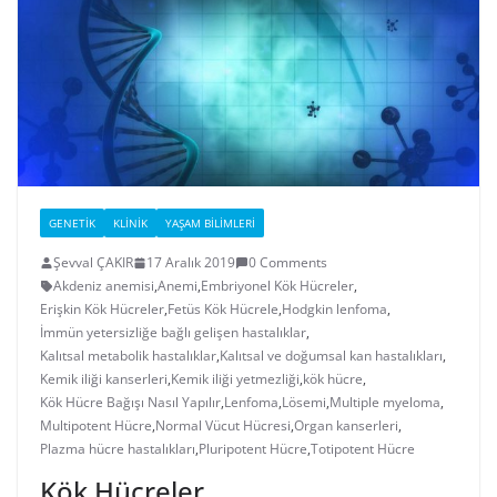
GENETIK
KLINIK
YAŞAM BILIMLERI
Şevval ÇAKIR
17 Aralık 2019
0 Comments
Akdeniz anemisi
,
Anemi
,
Embriyonel Kök Hücreler
,
Erişkin Kök Hücreler
,
Fetüs Kök Hücrele
,
Hodgkin lenfoma
,
İmmün yetersizliğe bağlı gelişen hastalıklar
,
Kalıtsal metabolik hastalıklar
,
Kalıtsal ve doğumsal kan hastalıkları
,
Kemik iliği kanserleri
,
Kemik iliği yetmezliği
,
kök hücre
,
Kök Hücre Bağışı Nasıl Yapılır
,
Lenfoma
,
Lösemi
,
Multiple myeloma
,
Multipotent Hücre
,
Normal Vücut Hücresi
,
Organ kanserleri
,
Plazma hücre hastalıkları
,
Pluripotent Hücre
,
Totipotent Hücre
Kök Hücreler