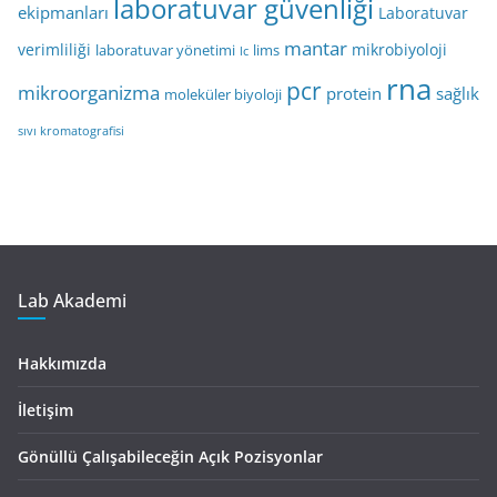
laboratuvar güvenliği
ekipmanları
Laboratuvar
mantar
verimliliği
mikrobiyoloji
laboratuvar yönetimi
lims
lc
rna
pcr
mikroorganizma
protein
sağlık
moleküler biyoloji
sıvı kromatografisi
Lab Akademi
Hakkımızda
İletişim
Gönüllü Çalışabileceğin Açık Pozisyonlar