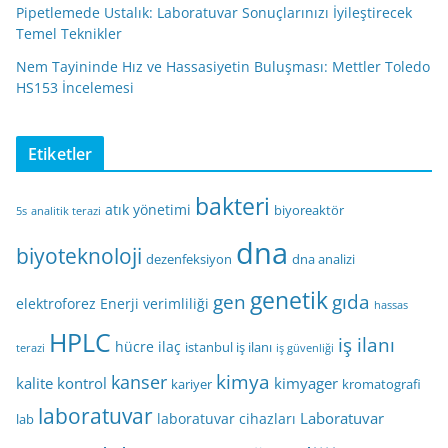
Pipetlemede Ustalık: Laboratuvar Sonuçlarınızı İyileştirecek
Temel Teknikler
Nem Tayininde Hız ve Hassasiyetin Buluşması: Mettler Toledo
HS153 İncelemesi
Etiketler
bakteri
atık yönetimi
biyoreaktör
5s
analitik terazi
dna
biyoteknoloji
dezenfeksiyon
dna analizi
genetik
gen
gıda
elektroforez
Enerji verimliliği
hassas
HPLC
iş ilanı
hücre
ilaç
istanbul iş ilanı
terazi
iş güvenliği
kimya
kanser
kalite kontrol
kimyager
kariyer
kromatografi
laboratuvar
Laboratuvar
laboratuvar cihazları
lab