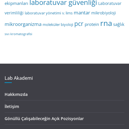
laboratuvar güvenliği
ekipmanları
Laboratuvar
mantar
verimliliği
mikrobiyoloji
laboratuvar yönetimi
lims
lc
rna
pcr
mikroorganizma
protein
sağlık
moleküler biyoloji
sıvı kromatografisi
Lab Akademi
Hakkımızda
İletişim
Gönüllü Çalışabileceğin Açık Pozisyonlar