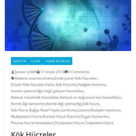
GENETIK
KLINIK
YAŞAM BILIMLERI
Şevval ÇAKIR
17 Aralık 2019
0 Comments
Akdeniz anemisi
,
Anemi
,
Embriyonel Kök Hücreler
,
Erişkin Kök Hücreler
,
Fetüs Kök Hücrele
,
Hodgkin lenfoma
,
İmmün yetersizliğe bağlı gelişen hastalıklar
,
Kalıtsal metabolik hastalıklar
,
Kalıtsal ve doğumsal kan hastalıkları
,
Kemik iliği kanserleri
,
Kemik iliği yetmezliği
,
kök hücre
,
Kök Hücre Bağışı Nasıl Yapılır
,
Lenfoma
,
Lösemi
,
Multiple myeloma
,
Multipotent Hücre
,
Normal Vücut Hücresi
,
Organ kanserleri
,
Plazma hücre hastalıkları
,
Pluripotent Hücre
,
Totipotent Hücre
Kök Hücreler