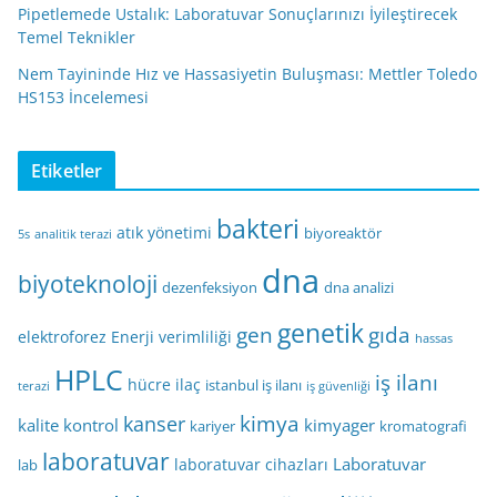
Pipetlemede Ustalık: Laboratuvar Sonuçlarınızı İyileştirecek
Temel Teknikler
Nem Tayininde Hız ve Hassasiyetin Buluşması: Mettler Toledo
HS153 İncelemesi
Etiketler
bakteri
atık yönetimi
biyoreaktör
5s
analitik terazi
dna
biyoteknoloji
dezenfeksiyon
dna analizi
genetik
gen
gıda
elektroforez
Enerji verimliliği
hassas
HPLC
iş ilanı
hücre
ilaç
istanbul iş ilanı
terazi
iş güvenliği
kimya
kanser
kalite kontrol
kimyager
kariyer
kromatografi
laboratuvar
Laboratuvar
laboratuvar cihazları
lab