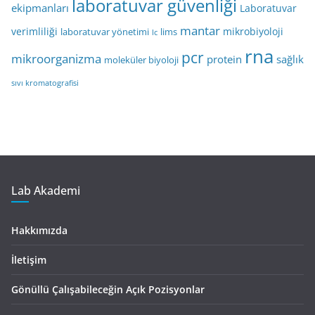
laboratuvar güvenliği
ekipmanları
Laboratuvar
mantar
verimliliği
mikrobiyoloji
laboratuvar yönetimi
lims
lc
rna
pcr
mikroorganizma
protein
sağlık
moleküler biyoloji
sıvı kromatografisi
Lab Akademi
Hakkımızda
İletişim
Gönüllü Çalışabileceğin Açık Pozisyonlar