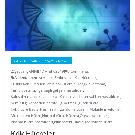
GENETIK
KLINIK
YAŞAM BILIMLERI
Şevval ÇAKIR
17 Aralık 2019
0 Comments
Akdeniz anemisi
,
Anemi
,
Embriyonel Kök Hücreler
,
Erişkin Kök Hücreler
,
Fetüs Kök Hücrele
,
Hodgkin lenfoma
,
İmmün yetersizliğe bağlı gelişen hastalıklar
,
Kalıtsal metabolik hastalıklar
,
Kalıtsal ve doğumsal kan hastalıkları
,
Kemik iliği kanserleri
,
Kemik iliği yetmezliği
,
kök hücre
,
Kök Hücre Bağışı Nasıl Yapılır
,
Lenfoma
,
Lösemi
,
Multiple myeloma
,
Multipotent Hücre
,
Normal Vücut Hücresi
,
Organ kanserleri
,
Plazma hücre hastalıkları
,
Pluripotent Hücre
,
Totipotent Hücre
Kök Hücreler