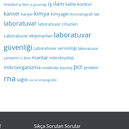
iş ilanı
kalite kontrol
istanbul iş ilanı
iş güvenliği
kimya
kanser
kimyager
kariyer
kromatografi
lab
laboratuvar
laboratuvar cihazları
laboratuvar
Laboratuvar ekipmanları
güvenliği
Laboratuvar verimliliği
laboratuvar
mantar
mikrobiyoloji
yönetimi
lims
lc
pcr
mikroorganizma
protein
moleküler biyoloji
rna
sağlık
sıvı kromatografisi
!
Sıkça Sorulan Sorular