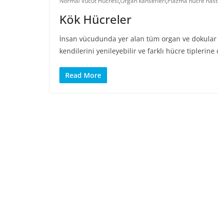
Normal Vücut Hücresi
,
Organ kanserleri
,
Plazma hücre hasta
Kök Hücreler
İnsan vücudunda yer alan tüm organ ve dokular
kendilerini yenileyebilir ve farklı hücre tiplerine
Read More