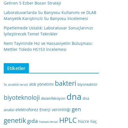
Getiren 5 Ezber Bozan Strateji
Laboratuvarlarda Su Banyosu Kullanımı ve DLAB
Manyetik Karıştırıcılı Su Banyosu İncelemesi
Pipetlemede Ustalık: Laboratuvar Sonuçlarınızı
İyileştirecek Temel Teknikler
Nem Tayininde Hız ve Hassasiyetin Buluşması:
Mettler Toledo HS153 İncelemesi
Etiketler
bakteri
atık yönetimi
biyoreaktör
5s
analitik terazi
dna
biyoteknoloji
dezenfeksiyon
dna
gen
elektroforez
Enerji verimliliği
analizi
HPLC
genetik
gıda
hücre
ilaç
hassas terazi