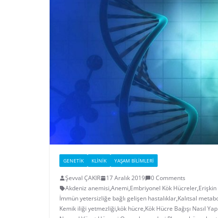
GENETIK
KLINIK
YAŞAM BILIMLERI
Şevval ÇAKIR
17 Aralık 2019
0 Comments
Akdeniz anemisi
,
Anemi
,
Embriyonel Kök Hücreler
,
Erişkin
İmmün yetersizliğe bağlı gelişen hastalıklar
,
Kalıtsal metabo
Kemik iliği yetmezliği
,
kök hücre
,
Kök Hücre Bağışı Nasıl Yapı