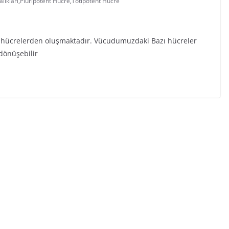
lıkları
,
Pluripotent Hücre
,
Totipotent Hücre
 hücrelerden oluşmaktadır. Vücudumuzdaki Bazı hücreler
 dönüşebilir