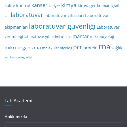
kimya
kanser
kalite kontrol
kimyager
kariyer
kromatografi
laboratuvar
Laboratuvar
laboratuvar cihazları
lab
laboratuvar güvenliği
ekipmanları
Laboratuvar
mantar
verimliliği
mikrobiyoloji
laboratuvar yönetimi
lims
lc
rna
pcr
mikroorganizma
protein
sağlık
moleküler biyoloji
sıvı kromatografisi
Lab Akademi
Hakkımızda