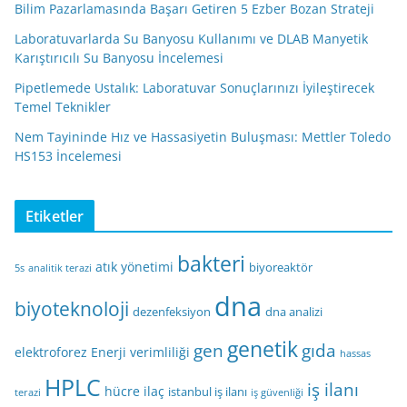
Bilim Pazarlamasında Başarı Getiren 5 Ezber Bozan Strateji
Laboratuvarlarda Su Banyosu Kullanımı ve DLAB Manyetik
Karıştırıcılı Su Banyosu İncelemesi
Pipetlemede Ustalık: Laboratuvar Sonuçlarınızı İyileştirecek
Temel Teknikler
Nem Tayininde Hız ve Hassasiyetin Buluşması: Mettler Toledo
HS153 İncelemesi
Etiketler
bakteri
atık yönetimi
biyoreaktör
5s
analitik terazi
dna
biyoteknoloji
dezenfeksiyon
dna analizi
genetik
gen
gıda
elektroforez
Enerji verimliliği
hassas
HPLC
iş ilanı
hücre
ilaç
istanbul iş ilanı
terazi
iş güvenliği