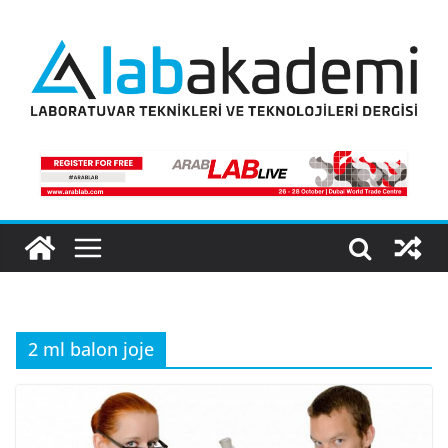
Skip
to
content
2 ml balon joje