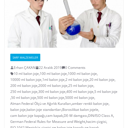
SARF MALZEMELER
Erhan ÇAKAN
22 Aralık 2019
0 Comments
10 ml balon joje
,
100 ml balon joje
,
1000 ml balon joje
,
10000 ml balon joje
,
1ml balon joje
,
2 ml balon joje
,
20 ml balon joje
,
200 ml balon joje
,
2000 ml balon joje
,
25 ml balon joje
,
250 ml balon joje
,
300 ml balon joje
,
400 ml balon joje
,
5 ml balon joje
,
50 ml balon joje
,
500 ml balon joje
,
5000 ml balon joje
,
Alman Federal Ölçü ve Ağırlık Kuralları
,
amber renkli balon joje
,
balon joje
,
balon joje standartları
,
Borosilikat balon jojele
,
cam balon joje kapağı
,
cam kapak
,
DE-M damgası
,
DIN/ISO Class A
,
German Federal Rules for Measure and Weight
,
hacim çizgisi
,
ISO 1042
,
Menisküs çizgisi
,
pe balon joje kapağı
,
pe kapak
,