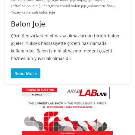
şeffaf balon joje
,
Şilifleri
,
trapezoidal balon joje
,
volumetric flask
,
Yüzey kaplamalı balon joje
Balon Joje
Çözelti hazırlarken olmazsa olmazlardan biridir balon
jojeler. Yüksek hassasiyette çözelti hazırlamada
kullanılırlar. Balon ismini almasının nedeni çözelti
haznesinin yuvarlak olmasıdır.
Read More