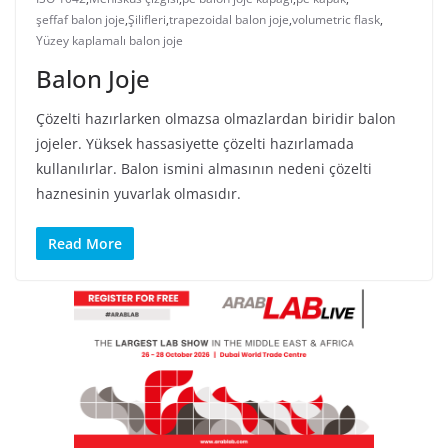
şeffaf balon joje
,
Şilifleri
,
trapezoidal balon joje
,
volumetric flask
,
Yüzey kaplamalı balon joje
Balon Joje
Çözelti hazırlarken olmazsa olmazlardan biridir balon
jojeler. Yüksek hassasiyette çözelti hazırlamada
kullanılırlar. Balon ismini almasının nedeni çözelti
haznesinin yuvarlak olmasıdır.
Read More