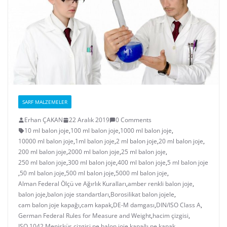
SARF MALZEMELER
Erhan ÇAKAN
22 Aralık 2019
0 Comments
10 ml balon joje
,
100 ml balon joje
,
1000 ml balon joje
,
10000 ml balon joje
,
1ml balon joje
,
2 ml balon joje
,
20 ml balon joje
,
200 ml balon joje
,
2000 ml balon joje
,
25 ml balon joje
,
250 ml balon joje
,
300 ml balon joje
,
400 ml balon joje
,
5 ml balon joje
,
50 ml balon joje
,
500 ml balon joje
,
5000 ml balon joje
,
Alman Federal Ölçü ve Ağırlık Kuralları
,
amber renkli balon joje
,
balon joje
,
balon joje standartları
,
Borosilikat balon jojele
,
cam balon joje kapağı
,
cam kapak
,
DE-M damgası
,
DIN/ISO Class A
,
German Federal Rules for Measure and Weight
,
hacim çizgisi
,
ISO 1042
,
Menisküs çizgisi
,
pe balon joje kapağı
,
pe kapak
,