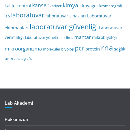
kimya
kanser
kalite kontrol
kimyager
kariyer
kromatografi
laboratuvar
Laboratuvar
laboratuvar cihazları
lab
laboratuvar güvenliği
ekipmanları
Laboratuvar
mantar
verimliliği
mikrobiyoloji
laboratuvar yönetimi
lims
lc
rna
pcr
mikroorganizma
protein
sağlık
moleküler biyoloji
sıvı kromatografisi
Lab Akademi
Hakkımızda