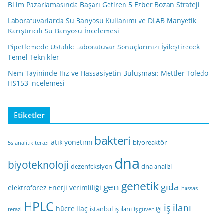
Bilim Pazarlamasında Başarı Getiren 5 Ezber Bozan Strateji
Laboratuvarlarda Su Banyosu Kullanımı ve DLAB Manyetik
Karıştırıcılı Su Banyosu İncelemesi
Pipetlemede Ustalık: Laboratuvar Sonuçlarınızı İyileştirecek
Temel Teknikler
Nem Tayininde Hız ve Hassasiyetin Buluşması: Mettler Toledo
HS153 İncelemesi
Etiketler
bakteri
atık yönetimi
biyoreaktör
5s
analitik terazi
dna
biyoteknoloji
dezenfeksiyon
dna analizi
genetik
gen
gıda
elektroforez
Enerji verimliliği
hassas
HPLC
iş ilanı
hücre
ilaç
istanbul iş ilanı
terazi
iş güvenliği