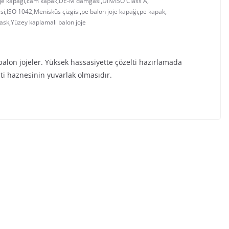
je kapağı
,
cam kapak
,
DE-M damgası
,
DIN/ISO Class A
,
si
,
ISO 1042
,
Menisküs çizgisi
,
pe balon joje kapağı
,
pe kapak
,
lask
,
Yüzey kaplamalı balon joje
balon jojeler. Yüksek hassasiyette çözelti hazırlamada
lti haznesinin yuvarlak olmasıdır.