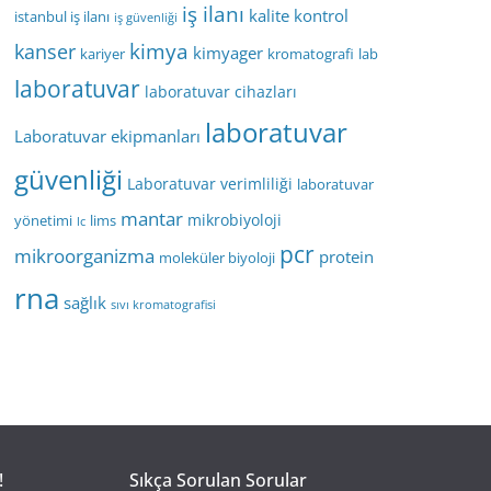
iş ilanı
kalite kontrol
istanbul iş ilanı
iş güvenliği
kimya
kanser
kimyager
kariyer
kromatografi
lab
laboratuvar
laboratuvar cihazları
laboratuvar
Laboratuvar ekipmanları
güvenliği
Laboratuvar verimliliği
laboratuvar
mantar
mikrobiyoloji
yönetimi
lims
lc
pcr
mikroorganizma
protein
moleküler biyoloji
rna
sağlık
sıvı kromatografisi
!
Sıkça Sorulan Sorular