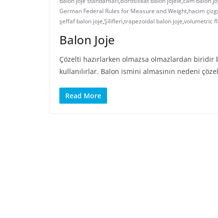
balon joje standartları
,
Borosilikat balon jojele
,
cam balon jo
German Federal Rules for Measure and Weight
,
hacim çizgi
şeffaf balon joje
,
Şilifleri
,
trapezoidal balon joje
,
volumetric f
Balon Joje
Çözelti hazırlarken olmazsa olmazlardan biridir 
kullanılırlar. Balon ismini almasının nedeni çöze
Read More