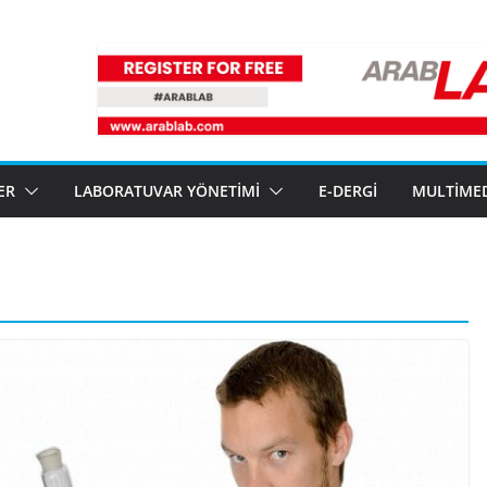
ER
LABORATUVAR YÖNETIMI
E-DERGI
MULTIME