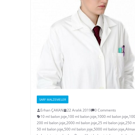
SARF MALZEMELER
Erhan ÇAKAN
22 Aralık 2019
0 Comments
10 ml balon joje
,
100 ml balon joje
,
1000 ml balon joje
,
100
200 ml balon joje
,
2000 ml balon joje
,
25 ml balon joje
,
250 m
50 ml balon joje
,
500 ml balon joje
,
5000 ml balon joje
,
Alman