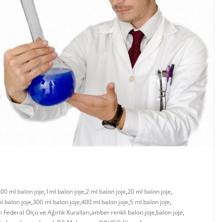
00 ml balon joje
,
1ml balon joje
,
2 ml balon joje
,
20 ml balon joje
,
l balon joje
,
300 ml balon joje
,
400 ml balon joje
,
5 ml balon joje
,
 Federal Ölçü ve Ağırlık Kuralları
,
amber renkli balon joje
,
balon joje
,