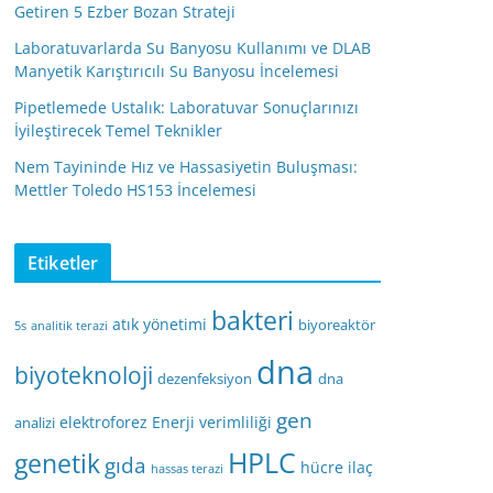
Getiren 5 Ezber Bozan Strateji
Laboratuvarlarda Su Banyosu Kullanımı ve DLAB
Manyetik Karıştırıcılı Su Banyosu İncelemesi
Pipetlemede Ustalık: Laboratuvar Sonuçlarınızı
İyileştirecek Temel Teknikler
Nem Tayininde Hız ve Hassasiyetin Buluşması:
Mettler Toledo HS153 İncelemesi
Etiketler
bakteri
atık yönetimi
biyoreaktör
5s
analitik terazi
dna
biyoteknoloji
dezenfeksiyon
dna
gen
elektroforez
Enerji verimliliği
analizi
HPLC
genetik
gıda
hücre
ilaç
hassas terazi