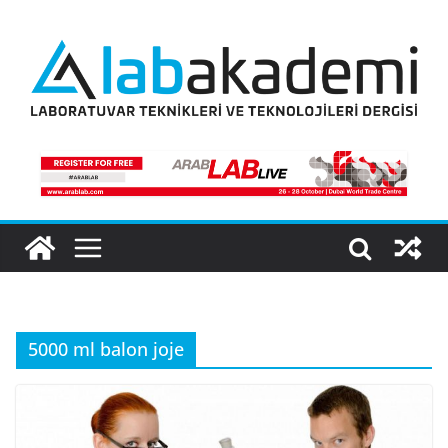
Skip
to
content
5000 ml balon joje