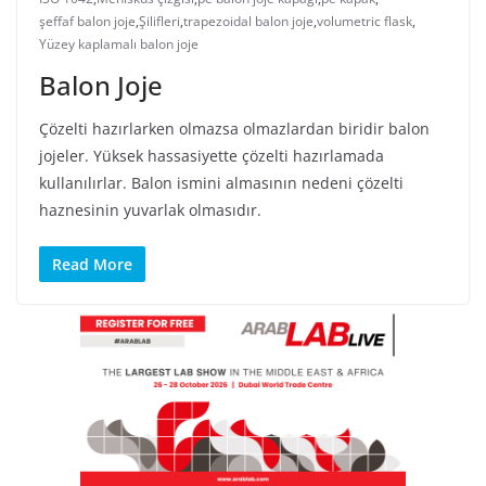
şeffaf balon joje
,
Şilifleri
,
trapezoidal balon joje
,
volumetric flask
,
Yüzey kaplamalı balon joje
Balon Joje
Çözelti hazırlarken olmazsa olmazlardan biridir balon
jojeler. Yüksek hassasiyette çözelti hazırlamada
kullanılırlar. Balon ismini almasının nedeni çözelti
haznesinin yuvarlak olmasıdır.
Read More