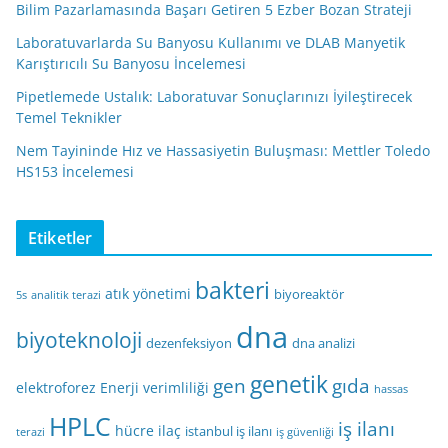
Bilim Pazarlamasında Başarı Getiren 5 Ezber Bozan Strateji
Laboratuvarlarda Su Banyosu Kullanımı ve DLAB Manyetik
Karıştırıcılı Su Banyosu İncelemesi
Pipetlemede Ustalık: Laboratuvar Sonuçlarınızı İyileştirecek
Temel Teknikler
Nem Tayininde Hız ve Hassasiyetin Buluşması: Mettler Toledo
HS153 İncelemesi
Etiketler
bakteri
atık yönetimi
biyoreaktör
5s
analitik terazi
dna
biyoteknoloji
dezenfeksiyon
dna analizi
genetik
gen
gıda
elektroforez
Enerji verimliliği
hassas
HPLC
iş ilanı
hücre
ilaç
istanbul iş ilanı
terazi
iş güvenliği