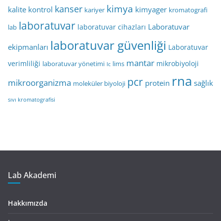
kimya
kanser
kalite kontrol
kimyager
kariyer
kromatografi
laboratuvar
Laboratuvar
laboratuvar cihazları
lab
laboratuvar güvenliği
ekipmanları
Laboratuvar
mantar
verimliliği
mikrobiyoloji
laboratuvar yönetimi
lims
lc
rna
pcr
mikroorganizma
protein
sağlık
moleküler biyoloji
sıvı kromatografisi
Lab Akademi
Hakkımızda