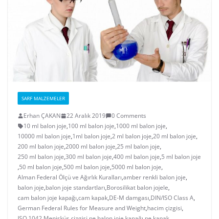
SARF MALZEMELER
Erhan ÇAKAN
22 Aralık 2019
0 Comments
10 ml balon joje
,
100 ml balon joje
,
1000 ml balon joje
,
10000 ml balon joje
,
1ml balon joje
,
2 ml balon joje
,
20 ml balon joje
,
200 ml balon joje
,
2000 ml balon joje
,
25 ml balon joje
,
250 ml balon joje
,
300 ml balon joje
,
400 ml balon joje
,
5 ml balon joje
,
50 ml balon joje
,
500 ml balon joje
,
5000 ml balon joje
,
Alman Federal Ölçü ve Ağırlık Kuralları
,
amber renkli balon joje
,
balon joje
,
balon joje standartları
,
Borosilikat balon jojele
,
cam balon joje kapağı
,
cam kapak
,
DE-M damgası
,
DIN/ISO Class A
,
German Federal Rules for Measure and Weight
,
hacim çizgisi
,
ISO 1042
,
Menisküs çizgisi
,
pe balon joje kapağı
,
pe kapak
,