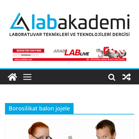
Skip
to
content
Borosilikat balon jojele