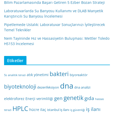
Bilim Pazarlamasında Başarı Getiren 5 Ezber Bozan Strateji
Laboratuvarlarda Su Banyosu Kullanımı ve DLAB Manyetik
Karıştırıcılı Su Banyosu İncelemesi
Pipetlemede Ustalık: Laboratuvar Sonuçlarınızı İyileştirecek
Temel Teknikler
Nem Tayininde Hız ve Hassasiyetin Buluşması: Mettler Toledo
HS153 İncelemesi
Etiketler
bakteri
atık yönetimi
biyoreaktör
5s
analitik terazi
dna
biyoteknoloji
dezenfeksiyon
dna analizi
genetik
gen
gıda
elektroforez
Enerji verimliliği
hassas
HPLC
iş ilanı
hücre
ilaç
istanbul iş ilanı
terazi
iş güvenliği