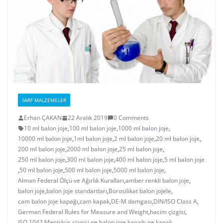
SARF MALZEMELER
Erhan ÇAKAN
22 Aralık 2019
0 Comments
10 ml balon joje
,
100 ml balon joje
,
1000 ml balon joje
,
10000 ml balon joje
,
1ml balon joje
,
2 ml balon joje
,
20 ml balon joje
,
200 ml balon joje
,
2000 ml balon joje
,
25 ml balon joje
,
250 ml balon joje
,
300 ml balon joje
,
400 ml balon joje
,
5 ml balon joje
,
50 ml balon joje
,
500 ml balon joje
,
5000 ml balon joje
,
Alman Federal Ölçü ve Ağırlık Kuralları
,
amber renkli balon joje
,
balon joje
,
balon joje standartları
,
Borosilikat balon jojele
,
cam balon joje kapağı
,
cam kapak
,
DE-M damgası
,
DIN/ISO Class A
,
German Federal Rules for Measure and Weight
,
hacim çizgisi
,
ISO 1042
,
Menisküs çizgisi
,
pe balon joje kapağı
,
pe kapak
,