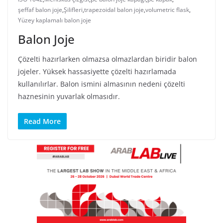
şeffaf balon joje
,
Şilifleri
,
trapezoidal balon joje
,
volumetric flask
,
Yüzey kaplamalı balon joje
Balon Joje
Çözelti hazırlarken olmazsa olmazlardan biridir balon
jojeler. Yüksek hassasiyette çözelti hazırlamada
kullanılırlar. Balon ismini almasının nedeni çözelti
haznesinin yuvarlak olmasıdır.
Read More