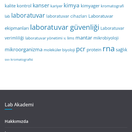
kimya
kanser
kalite kontrol
kimyager
kariyer
kromatografi
laboratuvar
Laboratuvar
laboratuvar cihazları
lab
laboratuvar güvenliği
ekipmanları
Laboratuvar
mantar
verimliliği
mikrobiyoloji
laboratuvar yönetimi
lims
lc
rna
pcr
mikroorganizma
protein
sağlık
moleküler biyoloji
sıvı kromatografisi
Lab Akademi
Hakkımızda