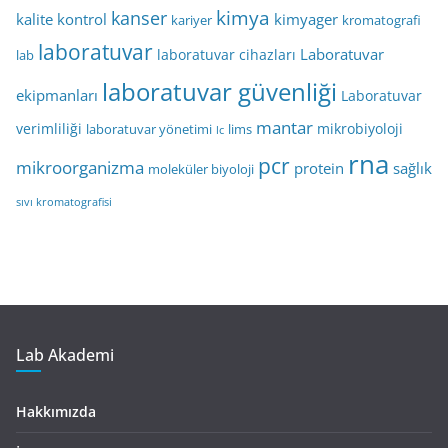
kimya
kanser
kalite kontrol
kimyager
kariyer
kromatografi
laboratuvar
Laboratuvar
laboratuvar cihazları
lab
laboratuvar güvenliği
ekipmanları
Laboratuvar
mantar
verimliliği
mikrobiyoloji
laboratuvar yönetimi
lims
lc
rna
pcr
mikroorganizma
protein
sağlık
moleküler biyoloji
sıvı kromatografisi
Lab Akademi
Hakkımızda