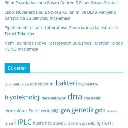
Bilim Pazarlamasında Başarı Getiren 5 Ezber Bozan Strateji
Laboratuvarlarda Su Banyosu Kullanımı ve DLAB Manyetik
Karıştırıcılı Su Banyosu İncelemesi
Pipetlemede Ustalık: Laboratuvar Sonuçlarınızı İyileştirecek
Temel Teknikler
Nem Tayininde Hız ve Hassasiyetin Buluşması: Mettler Toledo
HS153 İncelemesi
Etiketler
bakteri
atık yönetimi
biyoreaktör
5s
analitik terazi
dna
biyoteknoloji
dezenfeksiyon
dna analizi
genetik
gen
gıda
elektroforez
Enerji verimliliği
hassas
HPLC
iş ilanı
hücre
ilaç
istanbul iş ilanı
terazi
iş güvenliği