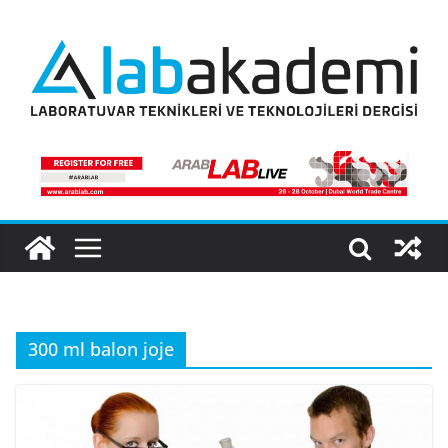
Skip
to
content
300 ml balon joje