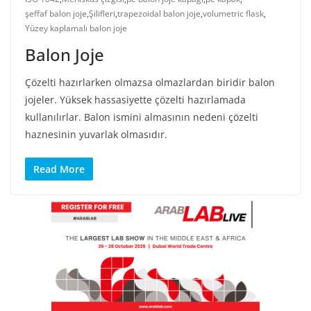
şeffaf balon joje
,
Şilifleri
,
trapezoidal balon joje
,
volumetric flask
,
Yüzey kaplamalı balon joje
Balon Joje
Çözelti hazırlarken olmazsa olmazlardan biridir balon
jojeler. Yüksek hassasiyette çözelti hazırlamada
kullanılırlar. Balon ismini almasının nedeni çözelti
haznesinin yuvarlak olmasıdır.
Read More