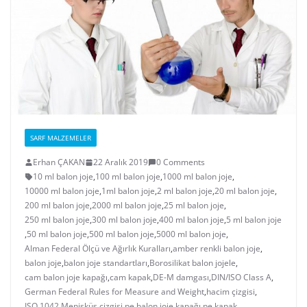
SARF MALZEMELER
Erhan ÇAKAN
22 Aralık 2019
0 Comments
10 ml balon joje
,
100 ml balon joje
,
1000 ml balon joje
,
10000 ml balon joje
,
1ml balon joje
,
2 ml balon joje
,
20 ml balon joje
,
200 ml balon joje
,
2000 ml balon joje
,
25 ml balon joje
,
250 ml balon joje
,
300 ml balon joje
,
400 ml balon joje
,
5 ml balon joje
,
50 ml balon joje
,
500 ml balon joje
,
5000 ml balon joje
,
Alman Federal Ölçü ve Ağırlık Kuralları
,
amber renkli balon joje
,
balon joje
,
balon joje standartları
,
Borosilikat balon jojele
,
cam balon joje kapağı
,
cam kapak
,
DE-M damgası
,
DIN/ISO Class A
,
German Federal Rules for Measure and Weight
,
hacim çizgisi
,
ISO 1042
,
Menisküs çizgisi
,
pe balon joje kapağı
,
pe kapak
,