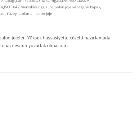
je kapağı
,
cam kapak
,
DE-M damgası
,
DIN/ISO Class A
,
si
,
ISO 1042
,
Menisküs çizgisi
,
pe balon joje kapağı
,
pe kapak
,
lask
,
Yüzey kaplamalı balon joje
balon jojeler. Yüksek hassasiyette çözelti hazırlamada
lti haznesinin yuvarlak olmasıdır.