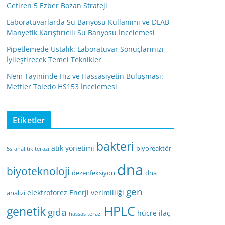
Getiren 5 Ezber Bozan Strateji
Laboratuvarlarda Su Banyosu Kullanımı ve DLAB
Manyetik Karıştırıcılı Su Banyosu İncelemesi
Pipetlemede Ustalık: Laboratuvar Sonuçlarınızı
İyileştirecek Temel Teknikler
Nem Tayininde Hız ve Hassasiyetin Buluşması:
Mettler Toledo HS153 İncelemesi
Etiketler
bakteri
atık yönetimi
biyoreaktör
5s
analitik terazi
dna
biyoteknoloji
dezenfeksiyon
dna
gen
elektroforez
Enerji verimliliği
analizi
HPLC
genetik
gıda
hücre
ilaç
hassas terazi