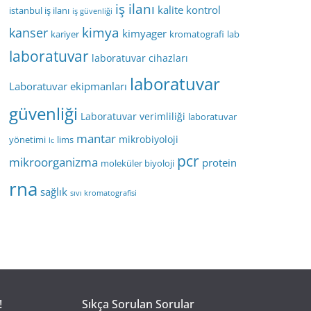
iş ilanı
kalite kontrol
istanbul iş ilanı
iş güvenliği
kimya
kanser
kimyager
kariyer
kromatografi
lab
laboratuvar
laboratuvar cihazları
laboratuvar
Laboratuvar ekipmanları
güvenliği
Laboratuvar verimliliği
laboratuvar
mantar
mikrobiyoloji
yönetimi
lims
lc
pcr
mikroorganizma
protein
moleküler biyoloji
rna
sağlık
sıvı kromatografisi
!
Sıkça Sorulan Sorular