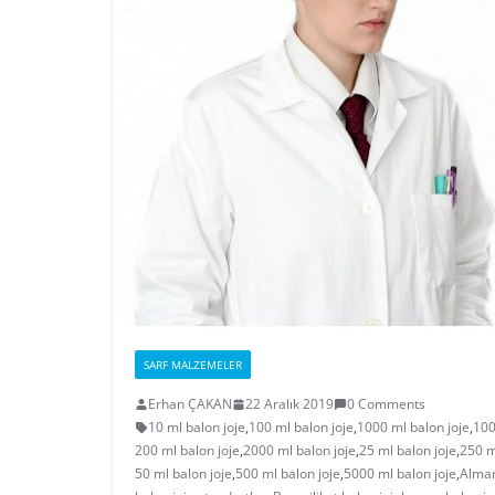
SARF MALZEMELER
Erhan ÇAKAN
22 Aralık 2019
0 Comments
10 ml balon joje
,
100 ml balon joje
,
1000 ml balon joje
,
100
200 ml balon joje
,
2000 ml balon joje
,
25 ml balon joje
,
250 m
50 ml balon joje
,
500 ml balon joje
,
5000 ml balon joje
,
Alman