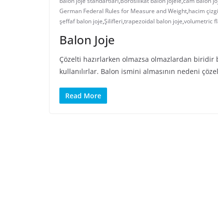
balon joje standartları
,
Borosilikat balon jojele
,
cam balon jo
German Federal Rules for Measure and Weight
,
hacim çizgi
şeffaf balon joje
,
Şilifleri
,
trapezoidal balon joje
,
volumetric f
Balon Joje
Çözelti hazırlarken olmazsa olmazlardan biridir 
kullanılırlar. Balon ismini almasının nedeni çöze
Read More