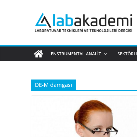
Skip
to
content
ENSTRUMENTAL ANALIZ
SEKTÖRL
DE-M damgası