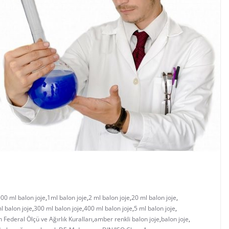
00 ml balon joje
,
1ml balon joje
,
2 ml balon joje
,
20 ml balon joje
,
l balon joje
,
300 ml balon joje
,
400 ml balon joje
,
5 ml balon joje
,
 Federal Ölçü ve Ağırlık Kuralları
,
amber renkli balon joje
,
balon joje
,