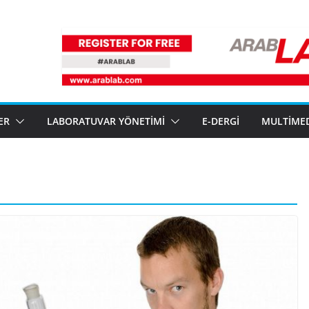
ER
LABORATUVAR YÖNETIMI
E-DERGI
MULTIME