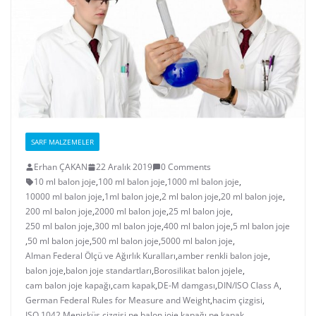
SARF MALZEMELER
Erhan ÇAKAN
22 Aralık 2019
0 Comments
10 ml balon joje
,
100 ml balon joje
,
1000 ml balon joje
,
10000 ml balon joje
,
1ml balon joje
,
2 ml balon joje
,
20 ml balon joje
,
200 ml balon joje
,
2000 ml balon joje
,
25 ml balon joje
,
250 ml balon joje
,
300 ml balon joje
,
400 ml balon joje
,
5 ml balon joje
,
50 ml balon joje
,
500 ml balon joje
,
5000 ml balon joje
,
Alman Federal Ölçü ve Ağırlık Kuralları
,
amber renkli balon joje
,
balon joje
,
balon joje standartları
,
Borosilikat balon jojele
,
cam balon joje kapağı
,
cam kapak
,
DE-M damgası
,
DIN/ISO Class A
,
German Federal Rules for Measure and Weight
,
hacim çizgisi
,
ISO 1042
,
Menisküs çizgisi
,
pe balon joje kapağı
,
pe kapak
,