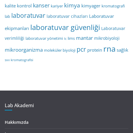
kimya
kanser
kalite kontrol
kimyager
kariyer
kromatografi
laboratuvar
Laboratuvar
laboratuvar cihazları
lab
laboratuvar güvenliği
ekipmanları
Laboratuvar
mantar
verimliliği
mikrobiyoloji
laboratuvar yönetimi
lims
lc
rna
pcr
mikroorganizma
protein
sağlık
moleküler biyoloji
sıvı kromatografisi
Lab Akademi
Hakkımızda