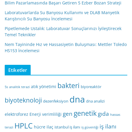
Bilim Pazarlamasında Başarı Getiren 5 Ezber Bozan Strateji
Laboratuvarlarda Su Banyosu Kullanımı ve DLAB Manyetik
Karıştırıcılı Su Banyosu İncelemesi
Pipetlemede Ustalık: Laboratuvar Sonuçlarınızı İyileştirecek
Temel Teknikler
Nem Tayininde Hız ve Hassasiyetin Buluşması: Mettler Toledo
HS153 İncelemesi
Etiketler
bakteri
atık yönetimi
biyoreaktör
5s
analitik terazi
dna
biyoteknoloji
dezenfeksiyon
dna analizi
genetik
gen
gıda
elektroforez
Enerji verimliliği
hassas
HPLC
iş ilanı
hücre
ilaç
istanbul iş ilanı
terazi
iş güvenliği