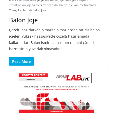
şeffaf balon joje
,
Şilifleri
,
trapezoidal balon joje
,
volumetric flask
,
Yüzey kaplamalı balon joje
Balon Joje
Çözelti hazırlarken olmazsa olmazlardan biridir balon
jojeler. Yüksek hassasiyette çözelti hazırlamada
kullanılırlar. Balon ismini almasının nedeni çözelti
haznesinin yuvarlak olmasıdır.
Read More