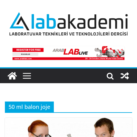
Skip
to
content
50 ml balon joje