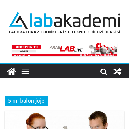
Skip
to
content
5 ml balon joje