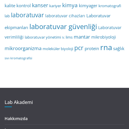
kimya
kanser
kalite kontrol
kimyager
kariyer
kromatografi
laboratuvar
Laboratuvar
laboratuvar cihazları
lab
laboratuvar güvenliği
ekipmanları
Laboratuvar
mantar
verimliliği
mikrobiyoloji
laboratuvar yönetimi
lims
lc
rna
pcr
mikroorganizma
protein
sağlık
moleküler biyoloji
sıvı kromatografisi
Lab Akademi
Hakkımızda