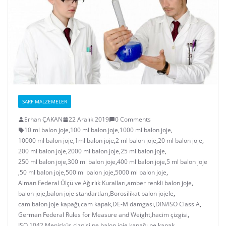
SARF MALZEMELER
Erhan ÇAKAN
22 Aralık 2019
0 Comments
10 ml balon joje
,
100 ml balon joje
,
1000 ml balon joje
,
10000 ml balon joje
,
1ml balon joje
,
2 ml balon joje
,
20 ml balon joje
,
200 ml balon joje
,
2000 ml balon joje
,
25 ml balon joje
,
250 ml balon joje
,
300 ml balon joje
,
400 ml balon joje
,
5 ml balon joje
,
50 ml balon joje
,
500 ml balon joje
,
5000 ml balon joje
,
Alman Federal Ölçü ve Ağırlık Kuralları
,
amber renkli balon joje
,
balon joje
,
balon joje standartları
,
Borosilikat balon jojele
,
cam balon joje kapağı
,
cam kapak
,
DE-M damgası
,
DIN/ISO Class A
,
German Federal Rules for Measure and Weight
,
hacim çizgisi
,
ISO 1042
,
Menisküs çizgisi
,
pe balon joje kapağı
,
pe kapak
,