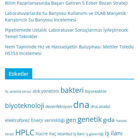
Bilim Pazarlamasında Başarı Getiren 5 Ezber Bozan Strateji
Laboratuvarlarda Su Banyosu Kullanımı ve DLAB Manyetik
Karıştırıcılı Su Banyosu İncelemesi
Pipetlemede Ustalık: Laboratuvar Sonuçlarınızı İyileştirecek
Temel Teknikler
Nem Tayininde Hız ve Hassasiyetin Buluşması: Mettler Toledo
HS153 İncelemesi
Etiketler
bakteri
atık yönetimi
biyoreaktör
5s
analitik terazi
dna
biyoteknoloji
dezenfeksiyon
dna analizi
genetik
gen
gıda
elektroforez
Enerji verimliliği
hassas
HPLC
iş ilanı
hücre
ilaç
istanbul iş ilanı
terazi
iş güvenliği