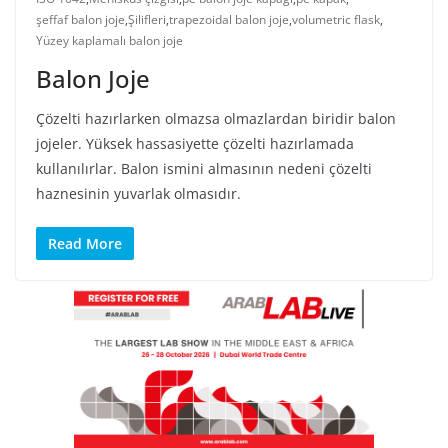
şeffaf balon joje
,
Şilifleri
,
trapezoidal balon joje
,
volumetric flask
,
Yüzey kaplamalı balon joje
Balon Joje
Çözelti hazırlarken olmazsa olmazlardan biridir balon
jojeler. Yüksek hassasiyette çözelti hazırlamada
kullanılırlar. Balon ismini almasının nedeni çözelti
haznesinin yuvarlak olmasıdır.
Read More