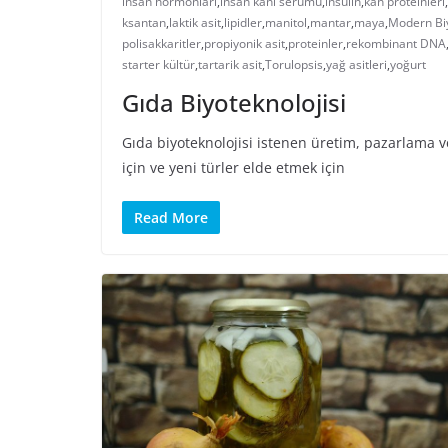
insan hormonları
,
insan kanı serumu
,
insülin
,
kan proteinleri
,
ksantan
,
laktik asit
,
lipidler
,
manitol
,
mantar
,
maya
,
Modern Biy
polisakkaritler
,
propiyonik asit
,
proteinler
,
rekombinant DNA
starter kültür
,
tartarik asit
,
Torulopsis
,
yağ asitleri
,
yoğurt
Gıda Biyoteknolojisi
Gıda biyoteknolojisi istenen üretim, pazarlama ve
için ve yeni türler elde etmek için
Read More