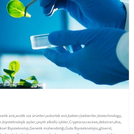
setik asit
,
asidik süt ürünleri
,
askorbik asit
,
bakteri
,
bakteriler
,
biotechnology
,
r
,
biyoteknolojik aşılar
,
çeşitli alkollü içkiler
,
Cryptococcaceae
,
dekstran
,
dna
,
sel Biyoteknoloji
,
Genetik mühendisliği
,
Gıda Biyoteknolojisi
,
gliserol
,