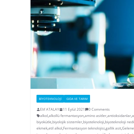
BIYOTEKNOLOJI
GIDA VE TARIM
Elif ATALAY
11 Eylül 2021
0 Comments
alkol
,
alkollü fermantasyon
,
amino asitler
,
antioksidanlar
,
a
biyokütle
,
biyolojik sistemler
,
biyoteknoloji
,
biyoteknoloji nedi
ekmek
,
etil alkol
,
Fermantasyon teknolojisi
,
gallik asit
,
Gelenek