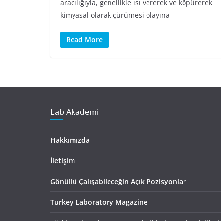
aracılığıyla, genellikle ısı vererek ve köpürerek
kimyasal olarak çürümesi olayına
Read More
Lab Akademi
Hakkımızda
İletişim
Gönüllü Çalışabileceğin Açık Pozisyonlar
Turkey Laboratory Magazine