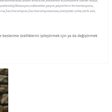
karbonhidratlar
,
kıvam arttırıcılar
,
konsantre et
,
Konsantre starter kültür
,
oteknoloji
,
Mutasyon
,
nükleotitler
,
peynir
,
peynirlerin fermantasyonu
,
,
rna
,
Saccharomyces
,
Saccharomycetaceae
,
sinerjistler
,
sirke
,
sitrik asit
,
 beslenme özelliklerini iyileştirmek için ya da değiştirmek