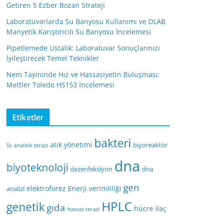
Getiren 5 Ezber Bozan Strateji
Laboratuvarlarda Su Banyosu Kullanımı ve DLAB
Manyetik Karıştırıcılı Su Banyosu İncelemesi
Pipetlemede Ustalık: Laboratuvar Sonuçlarınızı
İyileştirecek Temel Teknikler
Nem Tayininde Hız ve Hassasiyetin Buluşması:
Mettler Toledo HS153 İncelemesi
Etiketler
bakteri
atık yönetimi
biyoreaktör
5s
analitik terazi
dna
biyoteknoloji
dezenfeksiyon
dna
gen
elektroforez
Enerji verimliliği
analizi
HPLC
genetik
gıda
hücre
ilaç
hassas terazi