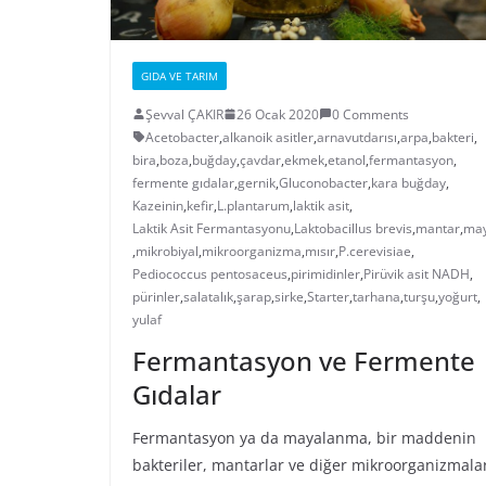
GIDA VE TARIM
Şevval ÇAKIR
26 Ocak 2020
0 Comments
Acetobacter
,
alkanoik asitler
,
arnavutdarısı
,
arpa
,
bakteri
,
bira
,
boza
,
buğday
,
çavdar
,
ekmek
,
etanol
,
fermantasyon
,
fermente gıdalar
,
gernik
,
Gluconobacter
,
kara buğday
,
Kazeinin
,
kefir
,
L.plantarum
,
laktik asit
,
Laktik Asit Fermantasyonu
,
Laktobacillus brevis
,
mantar
,
ma
,
mikrobiyal
,
mikroorganizma
,
mısır
,
P.cerevisiae
,
Pediococcus pentosaceus
,
pirimidinler
,
Pirüvik asit NADH
,
pürinler
,
salatalık
,
şarap
,
sirke
,
Starter
,
tarhana
,
turşu
,
yoğurt
,
yulaf
Fermantasyon ve Fermente
Gıdalar
Fermantasyon ya da mayalanma, bir maddenin
bakteriler, mantarlar ve diğer mikroorganizmala