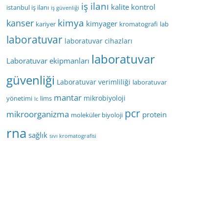
iş ilanı
kalite kontrol
istanbul iş ilanı
iş güvenliği
kimya
kanser
kimyager
kariyer
kromatografi
lab
laboratuvar
laboratuvar cihazları
laboratuvar
Laboratuvar ekipmanları
güvenliği
Laboratuvar verimliliği
laboratuvar
mantar
mikrobiyoloji
yönetimi
lims
lc
pcr
mikroorganizma
protein
moleküler biyoloji
rna
sağlık
sıvı kromatografisi