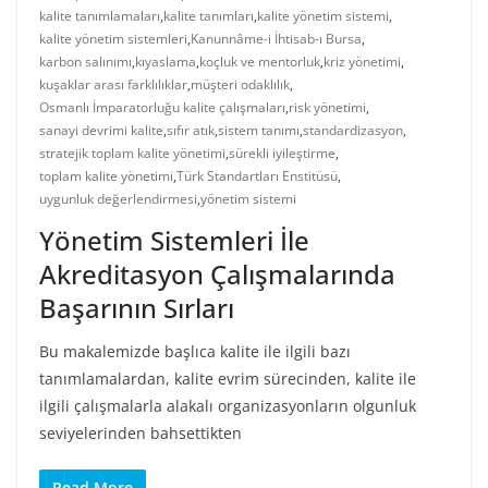
kalite tanımlamaları
,
kalite tanımları
,
kalite yönetim sistemi
,
kalite yönetim sistemleri
,
Kanunnâme-i İhtisab-ı Bursa
,
karbon salınımı
,
kıyaslama
,
koçluk ve mentorluk
,
kriz yönetimi
,
kuşaklar arası farklılıklar
,
müşteri odaklılık
,
Osmanlı İmparatorluğu kalite çalışmaları
,
risk yönetimi
,
sanayi devrimi kalite
,
sıfır atık
,
sistem tanımı
,
standardizasyon
,
stratejik toplam kalite yönetimi
,
sürekli iyileştirme
,
toplam kalite yönetimi
,
Türk Standartları Enstitüsü
,
uygunluk değerlendirmesi
,
yönetim sistemi
Yönetim Sistemleri İle
Akreditasyon Çalışmalarında
Başarının Sırları
Bu makalemizde başlıca kalite ile ilgili bazı
tanımlamalardan, kalite evrim sürecinden, kalite ile
ilgili çalışmalarla alakalı organizasyonların olgunluk
seviyelerinden bahsettikten
Read More