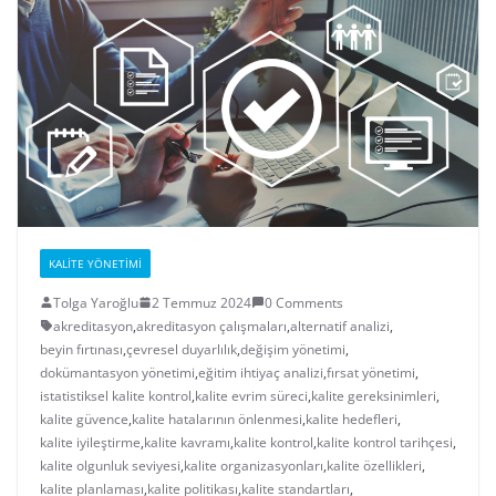
KALITE YÖNETIMI
Tolga Yaroğlu
2 Temmuz 2024
0 Comments
akreditasyon
,
akreditasyon çalışmaları
,
alternatif analizi
,
beyin fırtınası
,
çevresel duyarlılık
,
değişim yönetimi
,
dokümantasyon yönetimi
,
eğitim ihtiyaç analizi
,
fırsat yönetimi
,
istatistiksel kalite kontrol
,
kalite evrim süreci
,
kalite gereksinimleri
,
kalite güvence
,
kalite hatalarının önlenmesi
,
kalite hedefleri
,
kalite iyileştirme
,
kalite kavramı
,
kalite kontrol
,
kalite kontrol tarihçesi
,
kalite olgunluk seviyesi
,
kalite organizasyonları
,
kalite özellikleri
,
kalite planlaması
,
kalite politikası
,
kalite standartları
,