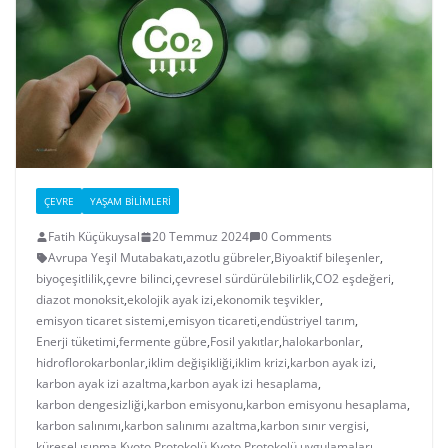
ÇEVRE
YAŞAM BILIMLERI
Fatih Küçükuysal
20 Temmuz 2024
0 Comments
Avrupa Yeşil Mutabakatı
,
azotlu gübreler
,
Biyoaktif bileşenler
,
biyoçeşitlilik
,
çevre bilinci
,
çevresel sürdürülebilirlik
,
CO2 eşdeğeri
,
diazot monoksit
,
ekolojik ayak izi
,
ekonomik teşvikler
,
emisyon ticaret sistemi
,
emisyon ticareti
,
endüstriyel tarım
,
Enerji tüketimi
,
fermente gübre
,
Fosil yakıtlar
,
halokarbonlar
,
hidroflorokarbonlar
,
iklim değişikliği
,
iklim krizi
,
karbon ayak izi
,
karbon ayak izi azaltma
,
karbon ayak izi hesaplama
,
karbon dengesizliği
,
karbon emisyonu
,
karbon emisyonu hesaplama
,
karbon salınımı
,
karbon salınımı azaltma
,
karbon sınır vergisi
,
küresel ısınma
,
Kyoto Protokolü
,
Kyoto Protokolü uygulamaları
,