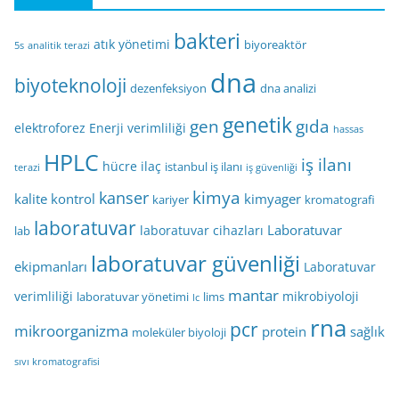
bakteri
atık yönetimi
biyoreaktör
5s
analitik terazi
dna
biyoteknoloji
dezenfeksiyon
dna analizi
genetik
gen
gıda
elektroforez
Enerji verimliliği
hassas
HPLC
iş ilanı
hücre
ilaç
istanbul iş ilanı
terazi
iş güvenliği
kimya
kanser
kalite kontrol
kimyager
kariyer
kromatografi
laboratuvar
Laboratuvar
laboratuvar cihazları
lab
laboratuvar güvenliği
ekipmanları
Laboratuvar
mantar
verimliliği
mikrobiyoloji
laboratuvar yönetimi
lims
lc
rna
pcr
mikroorganizma
protein
sağlık
moleküler biyoloji
sıvı kromatografisi