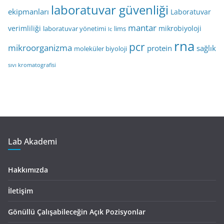
laboratuvar güvenliği
ekipmanları
Laboratuvar
mantar
verimliliği
mikrobiyoloji
laboratuvar yönetimi
lims
lc
rna
pcr
mikroorganizma
protein
sağlık
moleküler biyoloji
sıvı kromatografisi
Lab Akademi
Hakkımızda
İletişim
Gönüllü Çalışabileceğin Açık Pozisyonlar