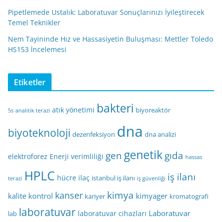
Pipetlemede Ustalık: Laboratuvar Sonuçlarınızı İyileştirecek
Temel Teknikler
Nem Tayininde Hız ve Hassasiyetin Buluşması: Mettler Toledo
HS153 İncelemesi
Etiketler
bakteri
atık yönetimi
biyoreaktör
5s
analitik terazi
dna
biyoteknoloji
dezenfeksiyon
dna analizi
genetik
gen
gıda
elektroforez
Enerji verimliliği
hassas
HPLC
iş ilanı
hücre
ilaç
istanbul iş ilanı
terazi
iş güvenliği
kimya
kanser
kalite kontrol
kimyager
kariyer
kromatografi
laboratuvar
Laboratuvar
laboratuvar cihazları
lab