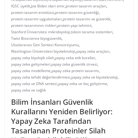
IGSC üyelik
,
Joe Biden idari emir
,
protein tasarım araçları
,
protein tasarım enstitüsü
,
protein tasarımı güvenliği
,
protein tasarımı uygulamaları
,
protein tasarımı ve güvenlik
,
protein tasarımının riskleri
,
protein yapı tahmini
,
Stanford Üniversitesi mikrobiyoloji
,
toksin tarama sistemleri
,
Twist Bioscience biyogüvenlik
,
Uluslararası Gen Sentezi Konsorsiyumu
,
Washington Üniversitesi biyoteknoloji
,
yapay zeka araçları
,
yapay zeka biyolojik silah
,
yapay zeka etik kurallar
,
yapay zeka gelişmeleri
,
yapay zeka güvenlik zirvesi
,
yapay zeka modelleme
,
yapay zeka protein tasarımı
,
yapay zeka tehdit değerlendirmesi
,
yapay zeka ve biyoteknoloji
,
yapay zeka ve DNA sentezi
,
yapay zeka ve ilaç geliştirme
,
yapay zeka ve sağlık
Bilim İnsanları Güvenlik
Kurallarını Yeniden Belirliyor:
Yapay Zeka Tarafından
Tasarlanan Proteinler Silah