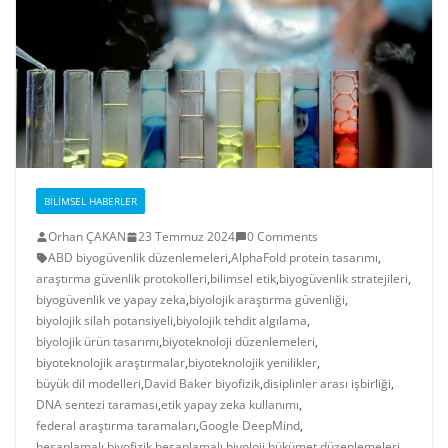
BILIMSEL HABERLER
Orhan ÇAKAN
23 Temmuz 2024
0 Comments
ABD biyogüvenlik düzenlemeleri
,
AlphaFold protein tasarımı
,
araştırma güvenlik protokolleri
,
bilimsel etik
,
biyogüvenlik stratejileri
,
biyogüvenlik ve yapay zeka
,
biyolojik araştırma güvenliği
,
biyolojik silah potansiyeli
,
biyolojik tehdit algılama
,
biyolojik ürün tasarımı
,
biyoteknoloji düzenlemeleri
,
biyoteknolojik araştırmalar
,
biyoteknolojik yenilikler
,
büyük dil modelleri
,
David Baker biyofizik
,
disiplinler arası işbirliği
,
DNA sentezi taraması
,
etik yapay zeka kullanımı
,
federal araştırma taramaları
,
Google DeepMind
,
hesaplamalı biyofizik
,
hesaplamalı biyoloji
,
hükümet düzenlemeleri
,